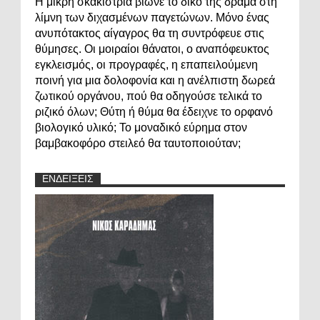
Η μικρή σκακίστρια βίωνε το δικό της δράμα στη
λίμνη των διχασμένων παγετώνων. Μόνο ένας
ανυπότακτος αίγαγρος θα τη συντρόφευε στις
θύμησες. Οι μοιραίοι θάνατοι, ο αναπόφευκτος
εγκλεισμός, οι προγραφές, η επαπειλούμενη
ποινή για μια δολοφονία και η ανέλπιστη δωρεά
ζωτικού οργάνου, πού θα οδηγούσε τελικά το
ριζικό όλων; Θύτη ή θύμα θα έδειχνε το ορφανό
βιολογικό υλικό; Το μοναδικό εύρημα στον
βαμβακοφόρο στειλεό θα ταυτοποιούταν;
ΕΝΔΕΙΞΕΙΣ