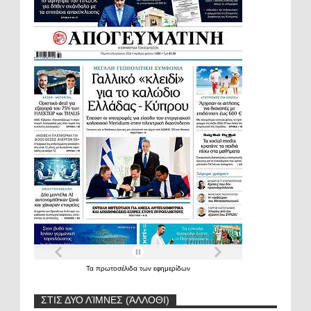
Τα
πρωτοσέλιδα
των
εφημερίδων
ΣΤΙΣ ΔΥΟ ΛΊΜΝΕΣ (ΆΛΛΟΘΙ)