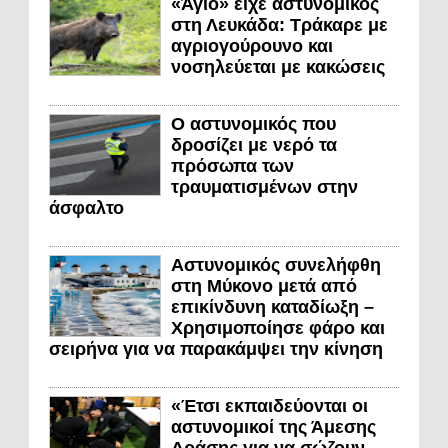
«Άγιο» είχε αστυνομικός
στη Λευκάδα: Τράκαρε με
αγριογούρουνο και
νοσηλεύεται με κακώσεις
Ο αστυνομικός που
δροσίζει με νερό τα
πρόσωπα των
τραυματισμένων στην
άσφαλτο
Αστυνομικός συνελήφθη
στη Μύκονο μετά από
επικίνδυνη καταδίωξη –
Χρησιμοποίησε φάρο και
σειρήνα για να παρακάμψει την κίνηση
«Έτσι εκπαιδεύονται οι
αστυνομικοί της Άμεσης
Δράσης για να σώζουν