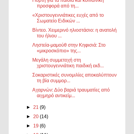
Γιορτή για τα παιδιά και κοινωνική
προσφορά από τη...
«Χριστουγεννιάτικες ευχές από το
Σωματείο Ειδικών ...
Βίντεο. Χειμερινό ηλιοστάσιο: η ανατολή
του ήλιου ...
Ληστεία-μαμούθ στην Κηφισιά: Στο
«μικροσκόπιο» της...
Μεγάλη συμμετοχή στη
χριστουγεννιάτικη παιδική εκδ...
Σοκαριστικές συνομιλίες αποκαλύπτουν
τη βία συμμορ...
Αχαρνών: Δύο βαριά τραυματίες από
αιχμηρό αντικείμ...
►
21
(9)
►
20
(14)
►
19
(6)