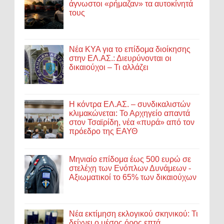
άγνωστοι «ρήμαζαν» τα αυτοκίνητά
τους
Νέα ΚΥΑ για το επίδομα διοίκησης
στην ΕΛ.ΑΣ.: Διευρύνονται οι
δικαιούχοι – Τι αλλάζει
Η κόντρα ΕΛ.ΑΣ. – συνδικαλιστών
κλιμακώνεται: Το Αρχηγείο απαντά
στον Τσαϊρίδη, νέα «πυρά» από τον
πρόεδρο της ΕΑΥΘ
Μηνιαίο επίδομα έως 500 ευρώ σε
στελέχη των Ενόπλων Δυνάμεων -
Αξιωματικοί το 65% των δικαιούχων
Νέα εκτίμηση εκλογικού σκηνικού: Τι
δείχνει ο μέσος όρος επτά