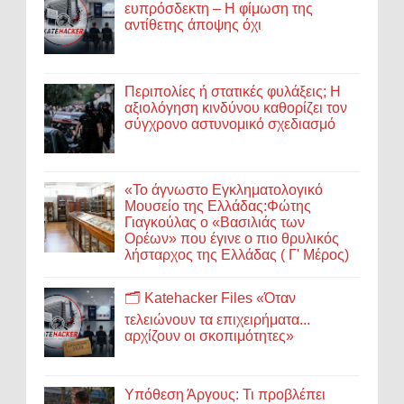
ευπρόσδεκτη – Η φίμωση της
αντίθετης άποψης όχι
Περιπολίες ή στατικές φυλάξεις; Η
αξιολόγηση κινδύνου καθορίζει τον
σύγχρονο αστυνομικό σχεδιασμό
«Το άγνωστο Εγκληματολογικό
Μουσείο της Ελλάδας:Φώτης
Γιαγκούλας ο «Βασιλιάς των
Ορέων» που έγινε ο πιο θρυλικός
λήσταρχος της Ελλάδας ( Γ' Μέρος)
🗂️ Katehacker Files «Όταν
τελειώνουν τα επιχειρήματα...
αρχίζουν οι σκοπιμότητες»
Υπόθεση Άργους: Τι προβλέπει