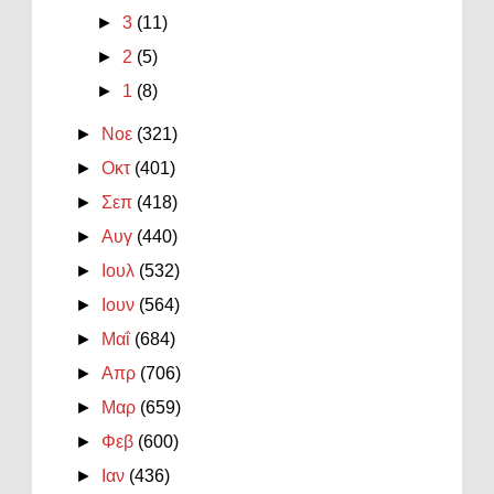
►
3
(11)
►
2
(5)
►
1
(8)
►
Νοε
(321)
►
Οκτ
(401)
►
Σεπ
(418)
►
Αυγ
(440)
►
Ιουλ
(532)
►
Ιουν
(564)
►
Μαΐ
(684)
►
Απρ
(706)
►
Μαρ
(659)
►
Φεβ
(600)
►
Ιαν
(436)