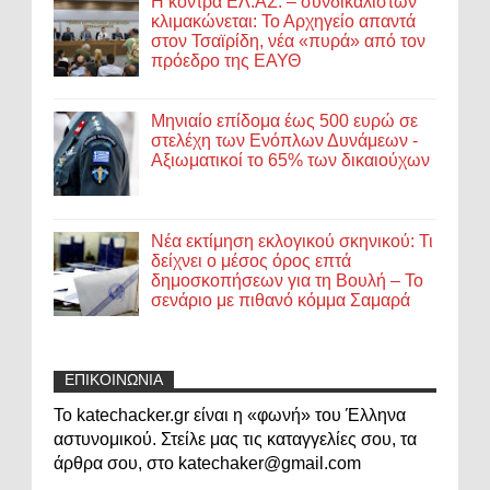
Η κόντρα ΕΛ.ΑΣ. – συνδικαλιστών
κλιμακώνεται: Το Αρχηγείο απαντά
στον Τσαϊρίδη, νέα «πυρά» από τον
πρόεδρο της ΕΑΥΘ
Μηνιαίο επίδομα έως 500 ευρώ σε
στελέχη των Ενόπλων Δυνάμεων -
Αξιωματικοί το 65% των δικαιούχων
Νέα εκτίμηση εκλογικού σκηνικού: Τι
δείχνει ο μέσος όρος επτά
δημοσκοπήσεων για τη Βουλή – Το
σενάριο με πιθανό κόμμα Σαμαρά
ΕΠΙΚΟΙΝΩΝΙΑ
Το katechacker.gr είναι η «φωνή» του Έλληνα
αστυνομικού. Στείλε μας τις καταγγελίες σου, τα
άρθρα σου, στο katechaker@gmail.com