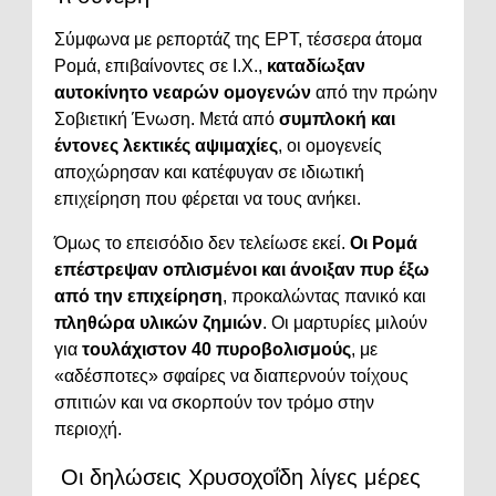
Σύμφωνα με ρεπορτάζ της ΕΡΤ, τέσσερα άτομα
Ρομά, επιβαίνοντες σε Ι.Χ.,
καταδίωξαν
αυτοκίνητο νεαρών ομογενών
από την πρώην
Σοβιετική Ένωση. Μετά από
συμπλοκή και
έντονες λεκτικές αψιμαχίες
, οι ομογενείς
αποχώρησαν και κατέφυγαν σε ιδιωτική
επιχείρηση που φέρεται να τους ανήκει.
Όμως το επεισόδιο δεν τελείωσε εκεί.
Οι Ρομά
επέστρεψαν οπλισμένοι και άνοιξαν πυρ έξω
από την επιχείρηση
, προκαλώντας πανικό και
πληθώρα υλικών ζημιών
. Οι μαρτυρίες μιλούν
για
τουλάχιστον 40 πυροβολισμούς
, με
«αδέσποτες» σφαίρες να διαπερνούν τοίχους
σπιτιών και να σκορπούν τον τρόμο στην
περιοχή.
Οι δηλώσεις Χρυσοχοΐδη λίγες μέρες