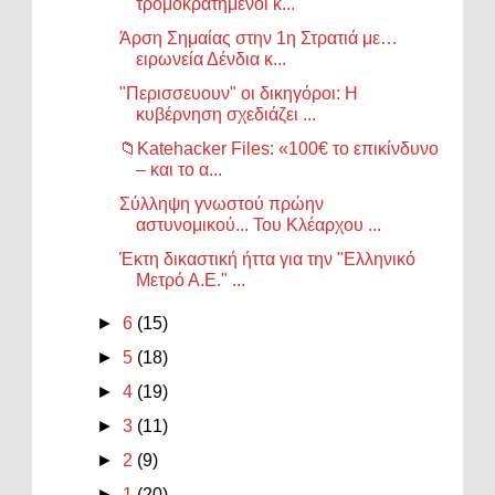
τρομοκρατημένοι κ...
Άρση Σημαίας στην 1η Στρατιά με…
ειρωνεία Δένδια κ...
"Περισσευουν" οι δικηγόροι: Η
κυβέρνηση σχεδιάζει ...
📁Katehacker Files: «100€ το επικίνδυνο
– και το α...
Σύλληψη γνωστού πρώην
αστυνομικού... Του Κλέαρχου ...
Έκτη δικαστική ήττα για την "Ελληνικό
Μετρό Α.Ε." ...
►
6
(15)
►
5
(18)
►
4
(19)
►
3
(11)
►
2
(9)
►
1
(20)