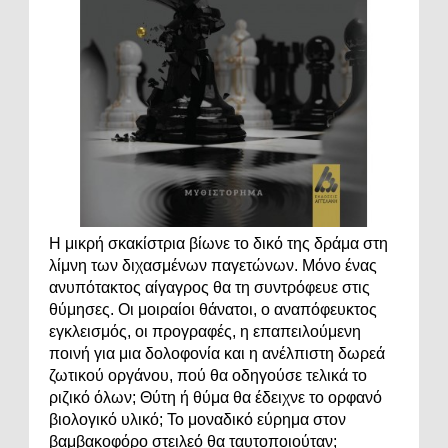
Η μικρή σκακίστρια βίωνε το δικό της δράμα στη
λίμνη των διχασμένων παγετώνων. Μόνο ένας
ανυπότακτος αίγαγρος θα τη συντρόφευε στις
θύμησες. Οι μοιραίοι θάνατοι, ο αναπόφευκτος
εγκλεισμός, οι προγραφές, η επαπειλούμενη
ποινή για μια δολοφονία και η ανέλπιστη δωρεά
ζωτικού οργάνου, πού θα οδηγούσε τελικά το
ριζικό όλων; Θύτη ή θύμα θα έδειχνε το ορφανό
βιολογικό υλικό; Το μοναδικό εύρημα στον
βαμβακοφόρο στειλεό θα ταυτοποιούταν;