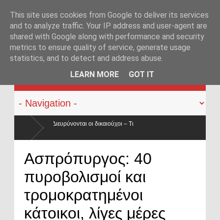
This site uses cookies from Google to deliver its services
and to analyze traffic. Your IP address and user-agent are
shared with Google along with performance and security
metrics to ensure quality of service, generate usage
statistics, and to detect and address abuse.
KATEHACKER
LEARN MORE
GOT IT
αιούχοι – Τι
ιώνεται κατά 50% ο
Οπλοφορία και χρήση πυροβόλων όπλων από
Ασπρόπυργος: 40
ο νόμος
πυροβολισμοί και
τρομοκρατημένοι
κάτοικοι, λίγες μέρες