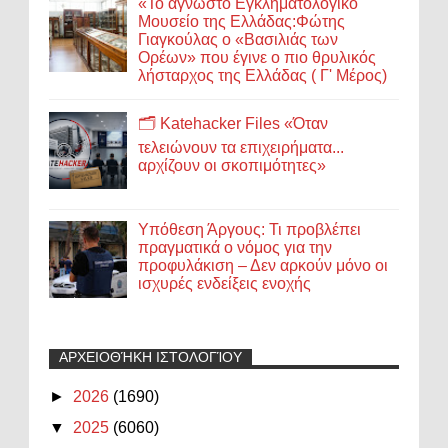
«Το άγνωστο Εγκληματολογικό
Μουσείο της Ελλάδας:Φώτης
Γιαγκούλας ο «Βασιλιάς των
Ορέων» που έγινε ο πιο θρυλικός
λήσταρχος της Ελλάδας ( Γ' Μέρος)
🗂️ Katehacker Files «Όταν
τελειώνουν τα επιχειρήματα...
αρχίζουν οι σκοπιμότητες»
Υπόθεση Άργους: Τι προβλέπει
πραγματικά ο νόμος για την
προφυλάκιση – Δεν αρκούν μόνο οι
ισχυρές ενδείξεις ενοχής
ΑΡΧΕΙΟΘΉΚΗ ΙΣΤΟΛΟΓΊΟΥ
►
2026
(1690)
▼
2025
(6060)