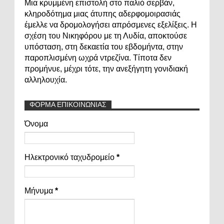
Μια κρυμμένη επιστολή στο παλιό σερβάν,
κληροδότημα μιας άτυπης αδερφομοιρασιάς
έμελλε να δρομολογήσει απρόσμενες εξελίξεις. Η
σχέση του Νικηφόρου με τη Λυδία, αποκτούσε
υπόσταση, στη δεκαετία του εβδομήντα, στην
παροπλισμένη ωχρά ντρεζίνα. Τίποτα δεν
προμήνυε, μέχρι τότε, την ανεξήγητη γονιδιακή
αλληλουχία.
ΦΟΡΜΑ ΕΠΙΚΟΙΝΩΝΙΑΣ
Όνομα
Ηλεκτρονικό ταχυδρομείο
*
Μήνυμα
*