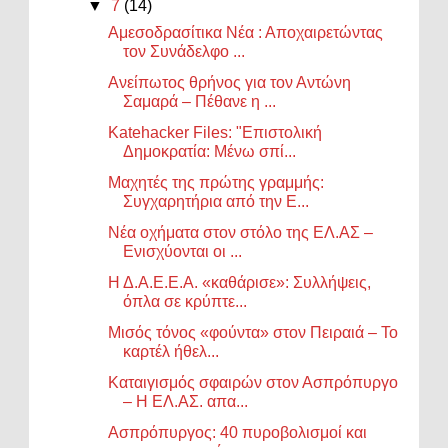
▼
7
(14)
Αμεσοδρασίτικα Νέα : Αποχαιρετώντας
τον Συνάδελφο ...
Ανείπωτος θρήνος για τον Αντώνη
Σαμαρά – Πέθανε η ...
Katehacker Files: "Επιστολική
Δημοκρατία: Μένω σπί...
Μαχητές της πρώτης γραμμής:
Συγχαρητήρια από την Ε...
Νέα οχήματα στον στόλο της ΕΛ.ΑΣ –
Ενισχύονται οι ...
Η Δ.Α.Ε.Ε.Α. «καθάρισε»: Συλλήψεις,
όπλα σε κρύπτε...
Μισός τόνος «φούντα» στον Πειραιά – Το
καρτέλ ήθελ...
Καταιγισμός σφαιρών στον Ασπρόπυργο
– Η ΕΛ.ΑΣ. απα...
Ασπρόπυργος: 40 πυροβολισμοί και