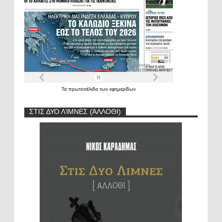
Τα
πρωτοσέλιδα
των
εφημερίδων
ΣΤΙΣ ΔΥΟ ΛΊΜΝΕΣ (ΆΛΛΟΘΙ)