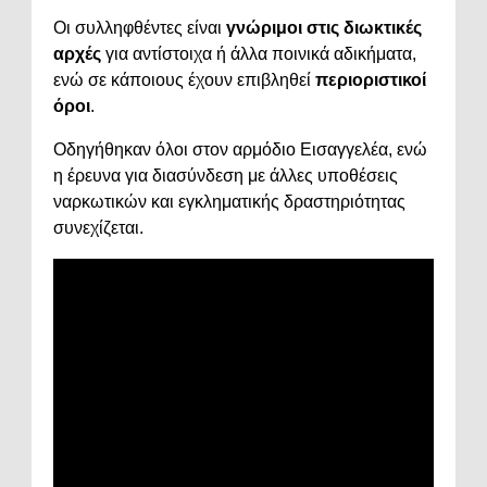
Οι
συλληφθέντες
είναι
γνώριμοι
στις
διωκτικές
αρχές
για
αντίστοιχα
ή
άλλα
ποινικά
αδικήματα,
ενώ
σε
κάποιους
έχουν
επιβληθεί
περιοριστικοί
όροι
.
Οδηγήθηκαν
όλοι
στον
αρμόδιο
Εισαγγελέα,
ενώ
η
έρευνα
για
διασύνδεση
με
άλλες
υποθέσεις
ναρκωτικών
και
εγκληματικής
δραστηριότητας
συνεχίζεται.