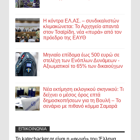
Η κόντρα ΕΛ.ΑΣ. – συνδικαλιστών
κλιμακώνεται: Το Αρχηγείο απαντά
στον Τσαϊρίδη, νέα «πυρά» από τον
πρόεδρο της ΕΑΥΘ
Μηνιαίο επίδομα έως 500 ευρώ σε
στελέχη των Ενόπλων Δυνάμεων -
Αξιωματικοί το 65% των δικαιούχων
Νέα εκτίμηση εκλογικού σκηνικού: Τι
δείχνει ο μέσος όρος επτά
δημοσκοπήσεων για τη Βουλή – Το
σενάριο με πιθανό κόμμα Σαμαρά
ΕΠΙΚΟΙΝΩΝΙΑ
Το katechacker.gr είναι η «φωνή» του Έλληνα