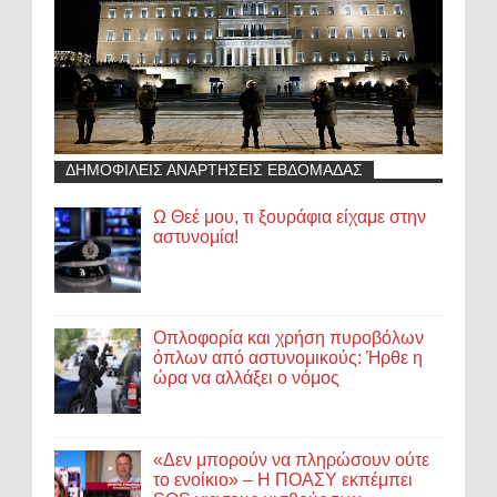
ΔΗΜΟΦΙΛΕΙΣ ΑΝΑΡΤΗΣΕΙΣ ΕΒΔΟΜΑΔΑΣ
Ω Θεέ μου, τι ξουράφια είχαμε στην
αστυνομία!
Οπλοφορία και χρήση πυροβόλων
όπλων από αστυνομικούς: Ήρθε η
ώρα να αλλάξει ο νόμος
«Δεν μπορούν να πληρώσουν ούτε
το ενοίκιο» – Η ΠΟΑΣΥ εκπέμπει