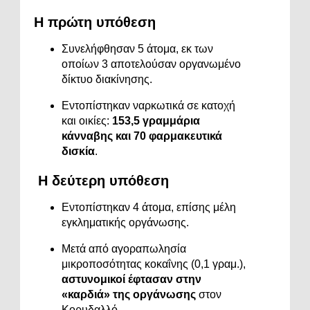
Η
πρώτη
υπόθεση
Συνελήφθησαν
5
άτομα,
εκ
των
οποίων
3
αποτελούσαν
οργανωμένο
δίκτυο
διακίνησης.
Εντοπίστηκαν
ναρκωτικά
σε
κατοχή
και
οικίες:
153,5
γραμμάρια
κάνναβης
και
70
φαρμακευτικά
δισκία
.
Η
δεύτερη
υπόθεση
Εντοπίστηκαν
4
άτομα,
επίσης
μέλη
εγκληματικής
οργάνωσης.
Μετά
από
αγοραπωλησία
μικροποσότητας
κοκαΐνης (
0,1
γραμ.),
αστυνομικοί
έφτασαν
στην
«
καρδιά»
της
οργάνωσης
στον
Κορυδαλλό.