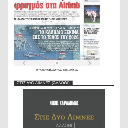
Τα
πρωτοσέλιδα
των
εφημερίδων
ΣΤΙΣ ΔΥΟ ΛΊΜΝΕΣ (ΆΛΛΟΘΙ)