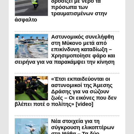
δροσίζει με νερό τα
πρόσωπα των
τραυματισμένων στην
άσφαλτο
Αστυνομικός συνελήφθη
στη Μύκονο μετά από
επικίνδυνη καταδίωξη –
Χρησιμοποίησε φάρο και
σειρήνα για να παρακάμψει την κίνηση
«Έτσι εκπαιδεύονται οι
αστυνομικοί της Άμεσης
Δράσης για να σώζουν
ζωές – Οι εικόνες που δεν
βλέπει ποτέ ο πολίτης» [video]
Νέα στοιχεία για τη
σύγκρουση ελικοπτέρων
στη Ψάθα – Τα δύο