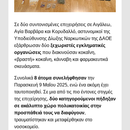
Σε
δύο
συντονισμένες
επιχειρήσεις
σε
Αιγάλεω,
Αγία
Βαρβάρα
και
Κορυδαλλό,
αστυνομικοί
της
Υποδιεύθυνσης
Δίωξης
Ναρκωτικών
της
ΔΑΟΕ
εξάρθρωσαν
δύο
ξεχωριστές
εγκληματικές
οργανώσεις
που
διακινούσαν
κοκαΐνη,
«
βραστή»
κοκαΐνη,
κάνναβη
και
φαρμακευτικά
σκευάσματα.
Συνολικά
8
άτομα
συνελήφθησαν
την
Παρασκευή
9
Μαΐου
2025,
ενώ
ένα
ακόμη
έχει
ταυτοποιηθεί.
Σε
μια
από
τις
πιο
έντονες
στιγμές
της
επιχείρησης,
δύο
κατηγορούμενοι
πήδηξαν
σε
ακάλυπτο
χώρο
πολυκατοικίας
στην
προσπάθειά
τους
να
διαφύγουν
,
τραυματίστηκαν
και
μεταφέρθηκαν
στο
νοσοκομείο.