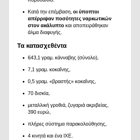
Κατά
την
επέμβαση,
οι
ύποπτοι
απέρριψαν
ποσότητες
ναρκωτικών
στον
ακάλυπτο
και
αποπειράθηκαν
άλμα
διαφυγής.
Τα
κατασχεθέντα
643,1
γραμ.
κάνναβης (
σύνολο),
7,1
γραμ.
κοκαΐνης,
0,5
γραμ. «
βραστής»
κοκαΐνης,
70
δισκία,
μεταλλική
γροθιά,
ζυγαριά
ακριβείας,
390
ευρώ,
πλήρες
σύστημα
παρακολούθησης,
4
κινητά
και
ένα
ΙΧΕ.