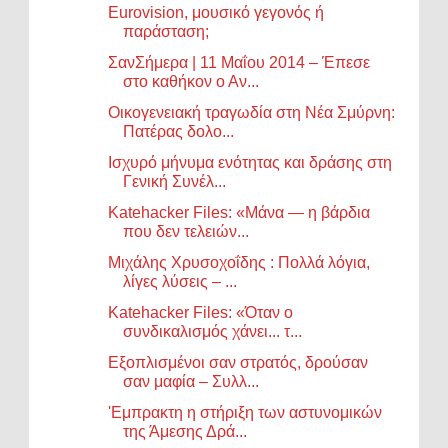
Eurovision, μουσικό γεγονός ή
παράσταση;
ΣανΣήμερα | 11 Μαΐου 2014 – Έπεσε
στο καθήκον ο Αν...
Οικογενειακή τραγωδία στη Νέα Σμύρνη:
Πατέρας δολο...
Ισχυρό μήνυμα ενότητας και δράσης στη
Γενική Συνέλ...
Katehacker Files: «Μάνα — η βάρδια
που δεν τελειών...
Μιχάλης Χρυσοχοΐδης : Πολλά λόγια,
λίγες λύσεις – ...
Katehacker Files: «Όταν ο
συνδικαλισμός χάνει... τ...
Εξοπλισμένοι σαν στρατός, δρούσαν
σαν μαφία – Συλλ...
'Eμπρακτη η στήριξη των αστυνομικών
της Άμεσης Δρά...