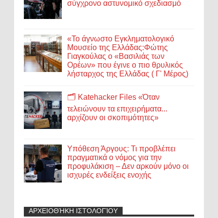
σύγχρονο αστυνομικό σχεδιασμό
«Το άγνωστο Εγκληματολογικό
Μουσείο της Ελλάδας:Φώτης
Γιαγκούλας ο «Βασιλιάς των
Ορέων» που έγινε ο πιο θρυλικός
λήσταρχος της Ελλάδας ( Γ' Μέρος)
🗂️ Katehacker Files «Όταν
τελειώνουν τα επιχειρήματα...
αρχίζουν οι σκοπιμότητες»
Υπόθεση Άργους: Τι προβλέπει
πραγματικά ο νόμος για την
προφυλάκιση – Δεν αρκούν μόνο οι
ισχυρές ενδείξεις ενοχής
ΑΡΧΕΙΟΘΉΚΗ ΙΣΤΟΛΟΓΊΟΥ