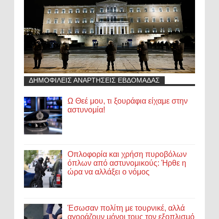
ΔΗΜΟΦΙΛΕΙΣ ΑΝΑΡΤΗΣΕΙΣ ΕΒΔΟΜΑΔΑΣ
Ω Θεέ μου, τι ξουράφια είχαμε στην
αστυνομία!
Οπλοφορία και χρήση πυροβόλων
όπλων από αστυνομικούς: Ήρθε η
ώρα να αλλάξει ο νόμος
Έσωσαν πολίτη με τουρνικέ, αλλά
αγοράζουν μόνοι τους τον εξοπλισμό