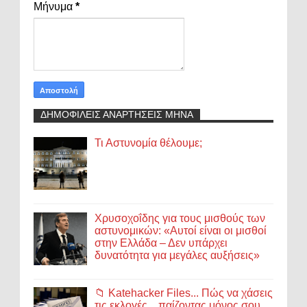
Μήνυμα
*
ΔΗΜΟΦΙΛΕΙΣ ΑΝΑΡΤΗΣΕΙΣ ΜΗΝΑ
Τι Αστυνομία θέλουμε;
Χρυσοχοΐδης για τους μισθούς των
αστυνομικών: «Αυτοί είναι οι μισθοί
στην Ελλάδα – Δεν υπάρχει
δυνατότητα για μεγάλες αυξήσεις»
📁 Katehacker Files... Πώς να χάσεις
τις εκλογές... παίζοντας μόνος σου.