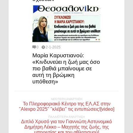
0
2-1-2025
Μαρία Καρυστιανού:
«Κινδυνεύει η ζωή μας όσο
πιο βαθιά μπαίνουμε σε
αυτή τη βρώμικη
υπόθεση»
ΝΕΌΤΕΡΗ ΑΝΆΡΤΗΣΗ
Το Πληροφοριακό Κέντρο της ΕΛ.ΑΣ στην
"Alexpo 2025" "κλέβει" τις εντυπώσεις![video]
ΠΑΛΑΙΌΤΕΡΗ ΑΝΆΡΤΗΣΗ
Διπλό Χρυσό για τον Γιαννιώτη Αστυνομικό
Δημήτρη Λέκκο – Μαχητής της ζωής, της
υπηρεσίας και του αθλητισμού!