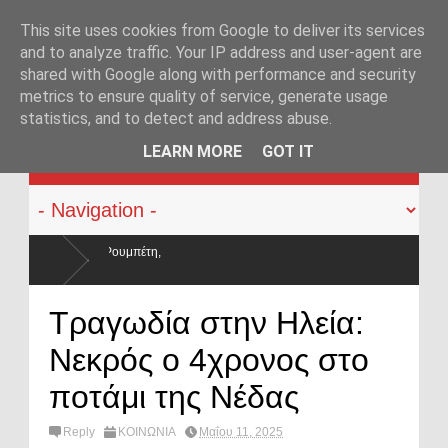
This site uses cookies from Google to deliver its services
and to analyze traffic. Your IP address and user-agent are
shared with Google along with performance and security
metrics to ensure quality of service, generate usage
statistics, and to detect and address abuse.
KATEHACKER
LEARN MORE
GOT IT
 και οι μισθοί έμειναν
Τραγωδία στην Ηλεία:
Νεκρός ο 4χρονος στο
ποτάμι της Νέδας
Reply
ΚΟΙΝΩΝΙΑ
Μαΐου 11, 2025