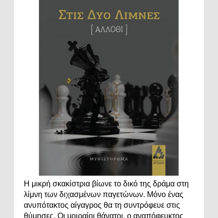
Η μικρή σκακίστρια βίωνε το δικό της δράμα στη
λίμνη των διχασμένων παγετώνων. Μόνο ένας
ανυπότακτος αίγαγρος θα τη συντρόφευε στις
θύμησες. Οι μοιραίοι θάνατοι, ο αναπόφευκτος