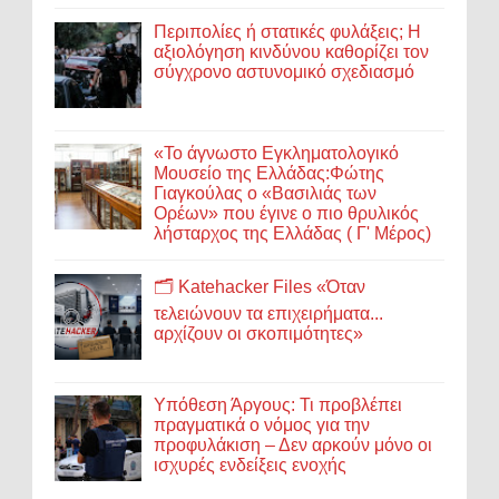
Περιπολίες ή στατικές φυλάξεις; Η
αξιολόγηση κινδύνου καθορίζει τον
σύγχρονο αστυνομικό σχεδιασμό
«Το άγνωστο Εγκληματολογικό
Μουσείο της Ελλάδας:Φώτης
Γιαγκούλας ο «Βασιλιάς των
Ορέων» που έγινε ο πιο θρυλικός
λήσταρχος της Ελλάδας ( Γ' Μέρος)
🗂️ Katehacker Files «Όταν
τελειώνουν τα επιχειρήματα...
αρχίζουν οι σκοπιμότητες»
Υπόθεση Άργους: Τι προβλέπει
πραγματικά ο νόμος για την
προφυλάκιση – Δεν αρκούν μόνο οι
ισχυρές ενδείξεις ενοχής