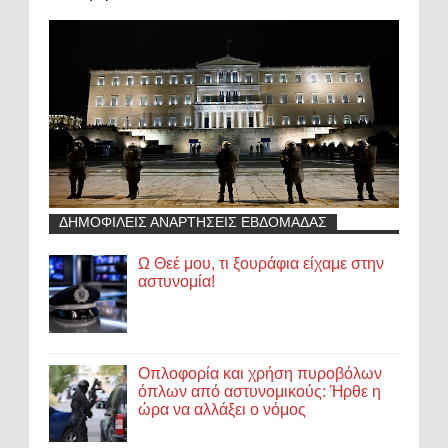
ΔΗΜΟΦΙΛΕΙΣ ΑΝΑΡΤΗΣΕΙΣ ΕΒΔΟΜΑΔΑΣ
Ω Θεέ μου, τι ξουράφια είχαμε στην
αστυνομία!
Οπλοφορία και χρήση πυροβόλων
όπλων από αστυνομικούς: Ήρθε η
ώρα να αλλάξει ο νόμος