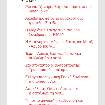
▼
2
(24)
Ρίο ντε Τζανέιρο: Ξέφρενο πάρτι στο πιο
διάσημο κα...
Ακριβότερο φέτος το σαρακοστιανό
τραπέζι – Στα ίδι...
Η Μαριάνθη Σακαγιάννη στο 35ο
Συνέδριο της ΠΟΑΣΥ –...
Η Αστυνομία ο Μόνιμος Σάκος του Μποξ
- Άρθρο του Ψ...
Τέμπη: Λαϊκός ξεσηκωμός και νέα
συλλαλητήρια σε όλ...
Στο στόχαστρο οι φωτορεπόρτερ;
Τραυματισμός από κρ...
Εκλογοαπολογιστική Γενική Συνέλευση
της Ένωσης Αστ...
Αποκάλυψη: Όταν οι Αστυνομικοί
Διασφάλιζαν τη Λειτ...
"Πήρε το μήνυμα" η κυβέρνηση και
απαντά με οικογε...