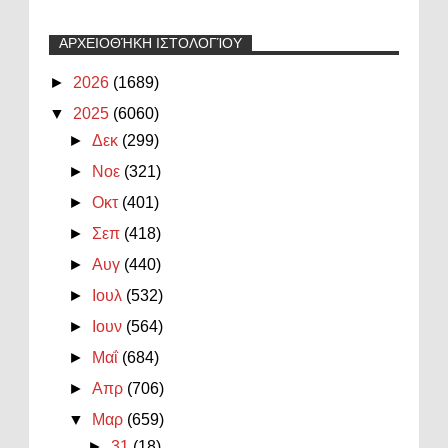
ΑΡΧΕΙΟΘΉΚΗ ΙΣΤΟΛΟΓΊΟΥ
►
2026
(1689)
▼
2025
(6060)
►
Δεκ
(299)
►
Νοε
(321)
►
Οκτ
(401)
►
Σεπ
(418)
►
Αυγ
(440)
►
Ιουλ
(532)
►
Ιουν
(564)
►
Μαΐ
(684)
►
Απρ
(706)
▼
Μαρ
(659)
►
31
(18)