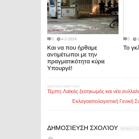
0
4-2-2024
0
Και να που ήρθαμε
Το γκ
αντιμέτωποι με την
πραγματικότητα κύριε
Υπουργέ!
ΝΕΌΤΕΡΗ ΑΝΆΡΤΗΣΗ
Τέμπη: Λαϊκός ξεσηκωμός και νέα συλλαλη
Εκλογοαπολογιστική Γενική Σ
ΔΗΜΟΣΊΕΥΣΗ ΣΧΟΛΊΟΥ
DEFAULT 