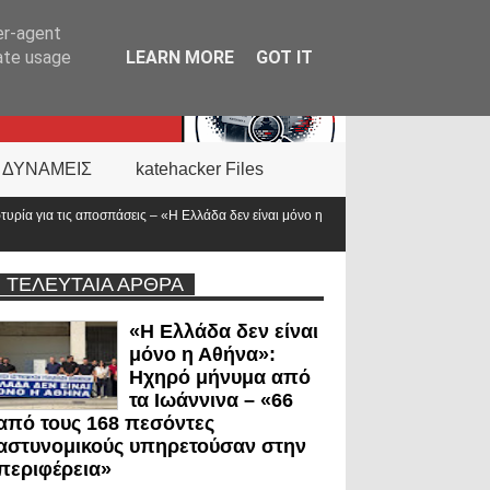
er-agent
rate usage
LEARN MORE
GOT IT
 ΔΥΝΑΜΕΙΣ
katehacker Files
εν είναι μόνο η
Νέα ΚΥΑ για το επίδομα των «πρώτων ανταποκριτών»: Τι α
προϋπολογισμός
ΤΕΛΕΥΤΑΙΑ ΑΡΘΡΑ
«Η Ελλάδα δεν είναι
μόνο η Αθήνα»:
Ηχηρό μήνυμα από
τα Ιωάννινα – «66
από τους 168 πεσόντες
αστυνομικούς υπηρετούσαν στην
περιφέρεια»