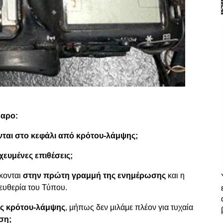
θαρο:
νται στο κεφάλι από κρότου-λάμψης;
ευμένες επιθέσεις;
κονται
στην πρώτη γραμμή της ενημέρωσης
και η
λευθερία του Τύπου.
ις κρότου-λάμψης
, μήπως δεν μιλάμε πλέον για τυχαία
ση;