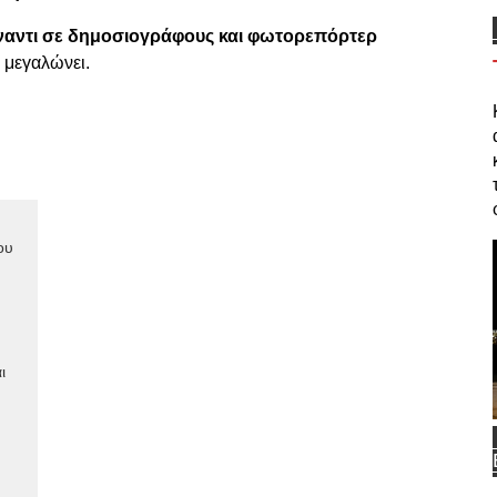
ναντι σε δημοσιογράφους και φωτορεπόρτερ
α μεγαλώνει.
ου
ι