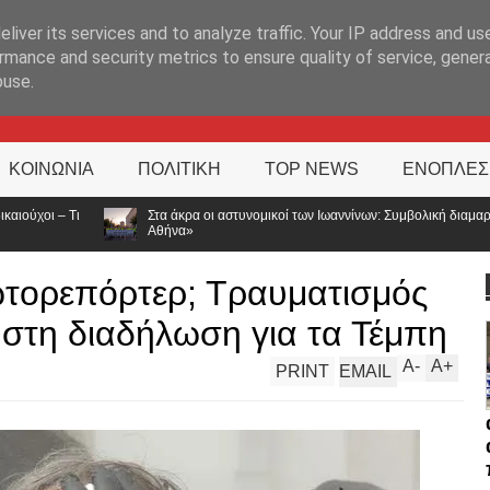
ΊΑ
liver its services and to analyze traffic. Your IP address and us
rmance and security metrics to ensure quality of service, gene
buse.
ΚΟΙΝΩΝΙΑ
ΠΟΛΙΤΙΚΗ
TOP NEWS
ΕΝΟΠΛΕΣ
στυνομικοί των Ιωαννίνων: Συμβολική διαμαρτυρία για τις αποσπάσεις – «Η Ελλάδα δ
ωτορεπόρτερ; Τραυματισμός
στη διαδήλωση για τα Τέμπη
A
-
A
+
PRINT
EMAIL