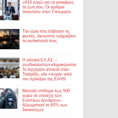
«918 ευρώ για να ρισκάρεις
τη ζωή σου; Οι αριθμοί
απαντούν στον Υπουργό»
Την ώρα που έσβηναν τις
φωτιές, άγνωστοι «ρήμαζαν»
τα αυτοκίνητά τους
Η κόντρα ΕΛ.ΑΣ. –
συνδικαλιστών κλιμακώνεται:
Το Αρχηγείο απαντά στον
Τσαϊρίδη, νέα «πυρά» από
τον πρόεδρο της ΕΑΥΘ
Μηνιαίο επίδομα έως 500
ευρώ σε στελέχη των
Ενόπλων Δυνάμεων -
Αξιωματικοί το 65% των
δικαιούχων