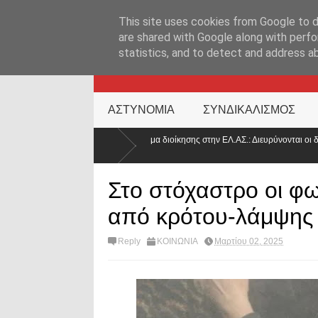
ΑΡΧΙΚΉ ΣΕΛΊΔΑ
ΕΛΛΑΔΑ
ΕΠΙΚΑΙΡΟΤΗΤΑ
ΕΠΙΚΟΙΝΩΝ
This site uses cookies from Google to de
are shared with Google along with perfo
statistics, and to detect and address a
KATEHACKER
ΑΣΤΥΝΟΜΙΑ
ΣΥΝΔΙΚΑΛΙΣΜΟΣ
μα διοίκησης στην ΕΛ.ΑΣ.: Διευρύνονται οι δικαιούχοι – Τι
Στα άκρα οι α
Αθήνα»
Στο στόχαστρο οι φ
από κρότου-λάμψης 
Reply
ΚΟΙΝΩΝΙΑ
Μαρτίου 02, 2025