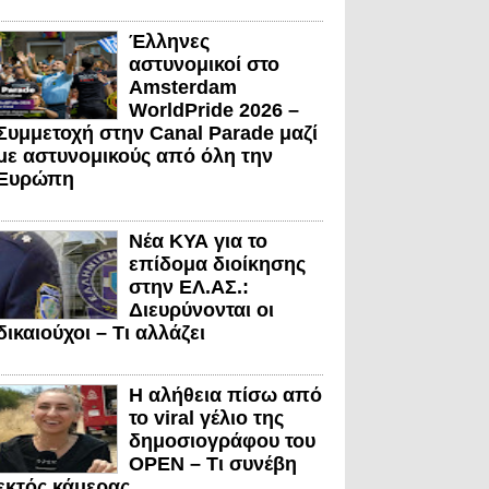
Έλληνες
αστυνομικοί στο
Amsterdam
WorldPride 2026 –
Συμμετοχή στην Canal Parade μαζί
με αστυνομικούς από όλη την
Ευρώπη
Νέα ΚΥΑ για το
επίδομα διοίκησης
στην ΕΛ.ΑΣ.:
Διευρύνονται οι
δικαιούχοι – Τι αλλάζει
Η αλήθεια πίσω από
το viral γέλιο της
δημοσιογράφου του
OPEN – Τι συνέβη
εκτός κάμερας