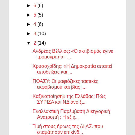
►
6
(6)
►
5
(5)
►
4
(6)
►
3
(10)
▼
2
(14)
Ανδρέας Βέλλιος: «Ο ακτιβισμός έγινε
τρομοκρατία –...
Χρυσοχοΐδης: «Η Δημοκρατία απαιτεί
αποδείξεις και ...
ΠΟΑΣΥ: Οι μαφιόζικες τακτικές
εκφοβισμού και βίας ...
Καζινοποίηση» της Ελλάδας: Πώς
ΣΥΡΙΖΑ και ΝΔ άνοιξ...
Εναλλακτική Παρέμβαση Δικηγορική
Ανατροπή : Η εξιχ...
Τιμή στους ήρωες της ΔΙ.ΑΣ. που
σταμάτησαν επικίνδ...