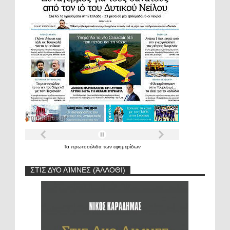
Τα
πρωτοσέλιδα
των
εφημερίδων
ΣΤΙΣ ΔΥΟ ΛΊΜΝΕΣ (ΆΛΛΟΘΙ)