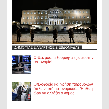
ΔΗΜΟΦΙΛΕΙΣ ΑΝΑΡΤΗΣΕΙΣ ΕΒΔΟΜΑΔΑΣ
Ω Θεέ μου, τι ξουράφια είχαμε στην
αστυνομία!
Οπλοφορία και χρήση πυροβόλων
όπλων από αστυνομικούς: Ήρθε η
ώρα να αλλάξει ο νόμος