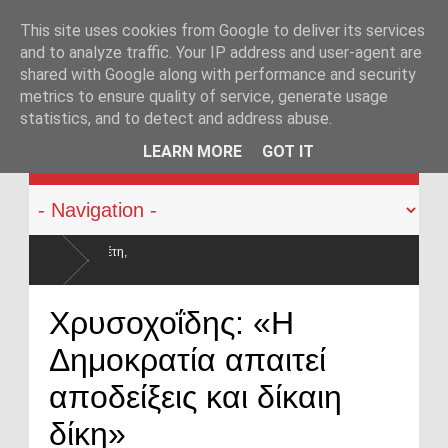
This site uses cookies from Google to deliver its services
and to analyze traffic. Your IP address and user-agent are
shared with Google along with performance and security
metrics to ensure quality of service, generate usage
statistics, and to detect and address abuse.
KATEHACKER
LEARN MORE
GOT IT
μισθοί έμειναν
Χρυσοχοΐδης: «Η
Δημοκρατία απαιτεί
αποδείξεις και δίκαιη
δίκη»