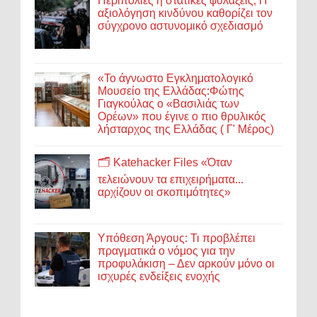
Περιπολίες ή στατικές φυλάξεις; Η
αξιολόγηση κινδύνου καθορίζει τον
σύγχρονο αστυνομικό σχεδιασμό
«Το άγνωστο Εγκληματολογικό
Μουσείο της Ελλάδας:Φώτης
Γιαγκούλας ο «Βασιλιάς των
Ορέων» που έγινε ο πιο θρυλικός
λήσταρχος της Ελλάδας ( Γ' Μέρος)
🗂️ Katehacker Files «Όταν
τελειώνουν τα επιχειρήματα...
αρχίζουν οι σκοπιμότητες»
Υπόθεση Άργους: Τι προβλέπει
πραγματικά ο νόμος για την
προφυλάκιση – Δεν αρκούν μόνο οι
ισχυρές ενδείξεις ενοχής