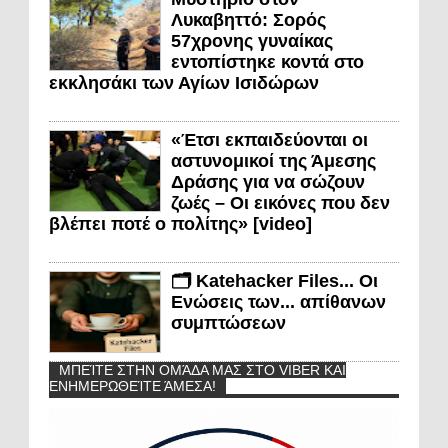
Λυκαβηττό: Σορός
57χρονης γυναίκας
εντοπίστηκε κοντά στο
εκκλησάκι των Αγίων Ισιδώρων
«Έτσι εκπαιδεύονται οι
αστυνομικοί της Άμεσης
Δράσης για να σώζουν
ζωές – Οι εικόνες που δεν
βλέπει ποτέ ο πολίτης» [video]
🗂️ Katehacker Files... Οι
Ενώσεις των... απίθανων
συμπτώσεων
ΜΠΕΊΤΕ ΣΤΗΝ ΟΜΆΔΑ ΜΑΣ ΣΤΟ VIBER ΚΑΙ
ΕΝΗΜΕΡΩΘΕΊΤΕ ΆΜΕΣΑ!