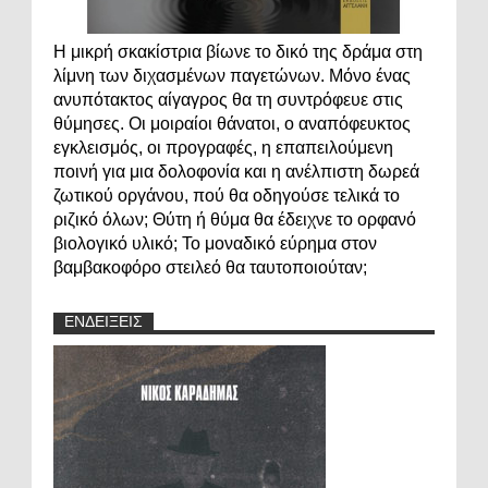
Η μικρή σκακίστρια βίωνε το δικό της δράμα στη
λίμνη των διχασμένων παγετώνων. Μόνο ένας
ανυπότακτος αίγαγρος θα τη συντρόφευε στις
θύμησες. Οι μοιραίοι θάνατοι, ο αναπόφευκτος
εγκλεισμός, οι προγραφές, η επαπειλούμενη
ποινή για μια δολοφονία και η ανέλπιστη δωρεά
ζωτικού οργάνου, πού θα οδηγούσε τελικά το
ριζικό όλων; Θύτη ή θύμα θα έδειχνε το ορφανό
βιολογικό υλικό; Το μοναδικό εύρημα στον
βαμβακοφόρο στειλεό θα ταυτοποιούταν;
ΕΝΔΕΙΞΕΙΣ