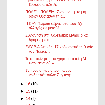
Χρυσοχοΐδης για το Final Four: «Η
Ελλάδα απέδειξε ...
ΠΟΑΣΥ- ΠΟΑΞΙΑ : Ζωντανή η μνήμη
όσων θυσίασαν τη ζ...
Η ΕΑΥ Πειραιά φέρνει στο τραπέζι
αλλαγές σε μεταθέ...
Συγκίνηση στη Χαλκιδική: Μνημείο και
δρόμος με το ...
ΕΑΥ Β/Α Αττικής: 17 χρόνια από τη θυσία
του Νεκτάρ...
Το αυτοκίνητο που χρησιμοποιεί η Μ.
Καρυστιανού – ...
13 χρόνια χωρίς τον Γιώργο
Ανδριτσόπουλο: Συγκινητ...
►
16
(10)
►
15
(11)
►
14
(8)