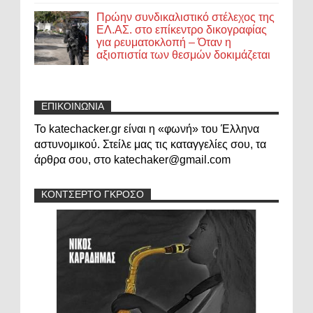
Πρώην συνδικαλιστικό στέλεχος της
ΕΛ.ΑΣ. στο επίκεντρο δικογραφίας
για ρευματοκλοπή – Όταν η
αξιοπιστία των θεσμών δοκιμάζεται
ΕΠΙΚΟΙΝΩΝΙΑ
Το katechacker.gr είναι η «φωνή» του Έλληνα
αστυνομικού. Στείλε μας τις καταγγελίες σου, τα
άρθρα σου, στο katechaker@gmail.com
ΚΟΝΤΣΕΡΤΟ ΓΚΡΟΣΟ