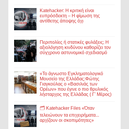
Katehacker: Η κριτική είναι
ευπρόσδεκτη – Η φίμωση της
αντίθετης άποψης όχι
Περιπολίες ή στατικές φυλάξεις; Η
αξιολόγηση κινδύνου καθορίζει τον
σύγχρονο αστυνομικό σχεδιασμό
«Το άγνωστο Εγκληματολογικό
Μουσείο της Ελλάδας:Φώτης
Γιαγκούλας ο «Βασιλιάς των
Ορέων» που έγινε ο πιο θρυλικός
λήσταρχος της Ελλάδας ( Γ' Μέρος)
🗂️ Katehacker Files «Όταν
τελειώνουν τα επιχειρήματα...
αρχίζουν οι σκοπιμότητες»