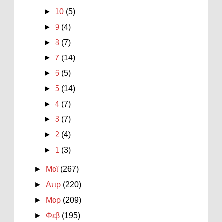
►
10
(5)
►
9
(4)
►
8
(7)
►
7
(14)
►
6
(5)
►
5
(14)
►
4
(7)
►
3
(7)
►
2
(4)
►
1
(3)
►
Μαΐ
(267)
►
Απρ
(220)
►
Μαρ
(209)
►
Φεβ
(195)