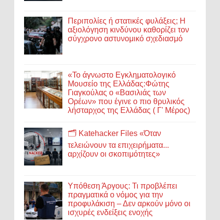
Περιπολίες ή στατικές φυλάξεις; Η
αξιολόγηση κινδύνου καθορίζει τον
σύγχρονο αστυνομικό σχεδιασμό
«Το άγνωστο Εγκληματολογικό
Μουσείο της Ελλάδας:Φώτης
Γιαγκούλας ο «Βασιλιάς των
Ορέων» που έγινε ο πιο θρυλικός
λήσταρχος της Ελλάδας ( Γ' Μέρος)
🗂️ Katehacker Files «Όταν
τελειώνουν τα επιχειρήματα...
αρχίζουν οι σκοπιμότητες»
Υπόθεση Άργους: Τι προβλέπει
πραγματικά ο νόμος για την
προφυλάκιση – Δεν αρκούν μόνο οι
ισχυρές ενδείξεις ενοχής