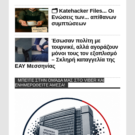
🗂️ Katehacker Files... Οι
Ενώσεις των... απίθανων
συμπτώσεων
Έσωσαν πολίτη με
τουρνικέ, αλλά αγοράζουν
μόνοι τους τον εξοπλισμό
– Σκληρή καταγγελία της
ΕΑΥ Μεσσηνίας
ΜΠΕΊΤΕ ΣΤΗΝ ΟΜΆΔΑ ΜΑΣ ΣΤΟ VIBER ΚΑΙ
ΕΝΗΜΕΡΩΘΕΊΤΕ ΆΜΕΣΑ!