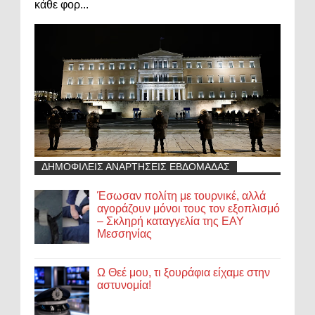
κάθε φορ...
ΔΗΜΟΦΙΛΕΙΣ ΑΝΑΡΤΗΣΕΙΣ ΕΒΔΟΜΑΔΑΣ
Έσωσαν πολίτη με τουρνικέ, αλλά
αγοράζουν μόνοι τους τον εξοπλισμό
– Σκληρή καταγγελία της ΕΑΥ
Μεσσηνίας
Ω Θεέ μου, τι ξουράφια είχαμε στην
αστυνομία!