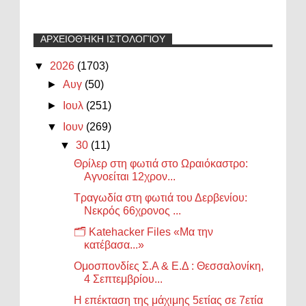
ΑΡΧΕΙΟΘΉΚΗ ΙΣΤΟΛΟΓΊΟΥ
▼
2026
(1703)
►
Αυγ
(50)
►
Ιουλ
(251)
▼
Ιουν
(269)
▼
30
(11)
Θρίλερ στη φωτιά στο Ωραιόκαστρο:
Αγνοείται 12χρον...
Τραγωδία στη φωτιά του Δερβενίου:
Νεκρός 66χρονος ...
🗂️ Katehacker Files «Μα την
κατέβασα...»
Ομοσπονδίες Σ.Α & Ε.Δ : Θεσσαλονίκη,
4 Σεπτεμβρίου...
Η επέκταση της μάχιμης 5ετίας σε 7ετία