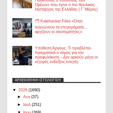
Γιαγκούλας ο «Βασιλιάς των
Ορέων» που έγινε ο πιο θρυλικός
λήσταρχος της Ελλάδας ( Γ' Μέρος)
🗂️ Katehacker Files «Όταν
τελειώνουν τα επιχειρήματα...
αρχίζουν οι σκοπιμότητες»
Υπόθεση Άργους: Τι προβλέπει
πραγματικά ο νόμος για την
προφυλάκιση – Δεν αρκούν μόνο οι
ισχυρές ενδείξεις ενοχής
ΑΡΧΕΙΟΘΉΚΗ ΙΣΤΟΛΟΓΊΟΥ
▼
2026
(1690)
►
Αυγ
(37)
►
Ιουλ
(251)
▼
Ιουν
(269)