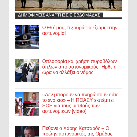
ΔΗΜΟΦΙΛΕΙΣ ΑΝΑΡΤΗΣΕΙΣ ΕΒΔΟΜΑΔΑΣ
Ω Θεέ μου, τι ξουράφια είχαμε στην
αστυνομία!
Οπλοφορία και χρήση πυροβόλων
όπλων από αστυνομικούς: Ήρθε η
ώρα να αλλάξει ο νόμος
«Δεν μπορούν να πληρώσουν ούτε
το ενοίκιο» – Η ΠΟΑΣΥ εκπέμπει
SOS για τους μισθούς των
αστυνομικών [video]
Πέθανε ο Χάρης Κατσαρός – Ο
πρώην αστυνομικός της Ομάδας