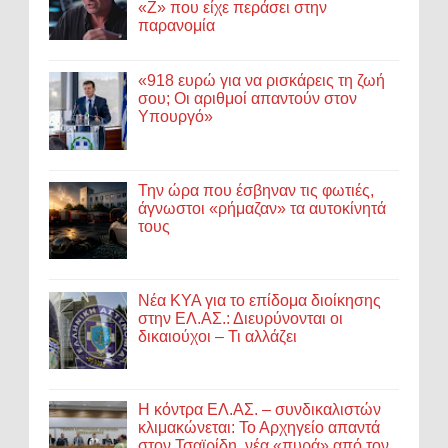
«Ζ» που είχε περάσει στην
παρανομία
«918 ευρώ για να ρισκάρεις τη ζωή
σου; Οι αριθμοί απαντούν στον
Υπουργό»
Την ώρα που έσβηναν τις φωτιές,
άγνωστοι «ρήμαζαν» τα αυτοκίνητά
τους
Νέα ΚΥΑ για το επίδομα διοίκησης
στην ΕΛ.ΑΣ.: Διευρύνονται οι
δικαιούχοι – Τι αλλάζει
Η κόντρα ΕΛ.ΑΣ. – συνδικαλιστών
κλιμακώνεται: Το Αρχηγείο απαντά
στον Τσαϊρίδη, νέα «πυρά» από τον