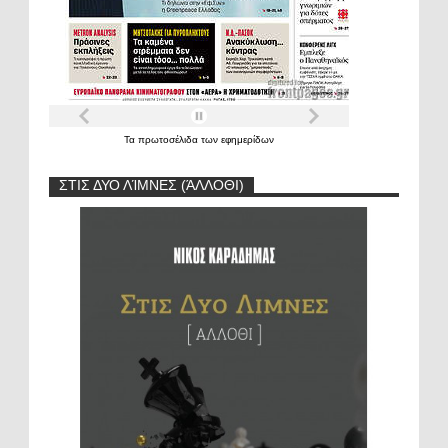
Τα
πρωτοσέλιδα
των
εφημερίδων
ΣΤΙΣ ΔΥΟ ΛΊΜΝΕΣ (ΆΛΛΟΘΙ)