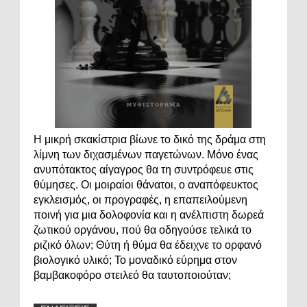
Η μικρή σκακίστρια βίωνε το δικό της δράμα στη
λίμνη των διχασμένων παγετώνων. Μόνο ένας
ανυπότακτος αίγαγρος θα τη συντρόφευε στις
θύμησες. Οι μοιραίοι θάνατοι, ο αναπόφευκτος
εγκλεισμός, οι προγραφές, η επαπειλούμενη
ποινή για μια δολοφονία και η ανέλπιστη δωρεά
ζωτικού οργάνου, πού θα οδηγούσε τελικά το
ριζικό όλων; Θύτη ή θύμα θα έδειχνε το ορφανό
βιολογικό υλικό; Το μοναδικό εύρημα στον
βαμβακοφόρο στειλεό θα ταυτοποιούταν;