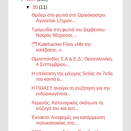
▼
30
(11)
Θρίλερ στη φωτιά στο Ωραιόκαστρο:
Αγνοείται 12χρον...
Τραγωδία στη φωτιά του Δερβενίου:
Νεκρός 66χρονος ...
🗂️ Katehacker Files «Μα την
κατέβασα...»
Ομοσπονδίες Σ.Α & Ε.Δ : Θεσσαλονίκη,
4 Σεπτεμβρίου...
Η επέκταση της μάχιμης 5ετίας σε 7ετία
πιο κοντά α...
Η ΠΟΑΣΥ ανοίγει τη συζήτηση για την
ενδοοικογενεια...
Λεμεσός: Αστυνομικός σκότωσε τη
σύζυγό του και αυτ...
Έκτακτο: Αναφορές για κατάρρευση
πολυκατοικίας στα...