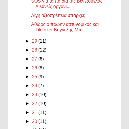
SOS για τα παιδιά της Βενεζουέλας:
Διεθνείς οργανι...
Λίγη αξιοπρέπεια υπάρχει;
Αθώος ο πρώην αστυνομικός και
TikToker Βαγγέλης Μπ...
►
29
(11)
►
28
(12)
►
27
(6)
►
26
(8)
►
25
(9)
►
24
(7)
►
23
(10)
►
22
(10)
►
21
(11)
►
20
(11)