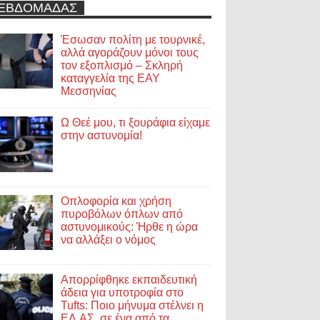
ΕΒΔΟΜΑΔΑΣ
Έσωσαν πολίτη με τουρνικέ,
αλλά αγοράζουν μόνοι τους
τον εξοπλισμό – Σκληρή
καταγγελία της ΕΑΥ
Μεσσηνίας
Ω Θεέ μου, τι ξουράφια είχαμε
στην αστυνομία!
Οπλοφορία και χρήση
πυροβόλων όπλων από
αστυνομικούς: Ήρθε η ώρα
να αλλάξει ο νόμος
Απορρίφθηκε εκπαιδευτική
άδεια για υποτροφία στο
Tufts: Ποιο μήνυμα στέλνει η
ΕΛ.ΑΣ. σε ένα από τα