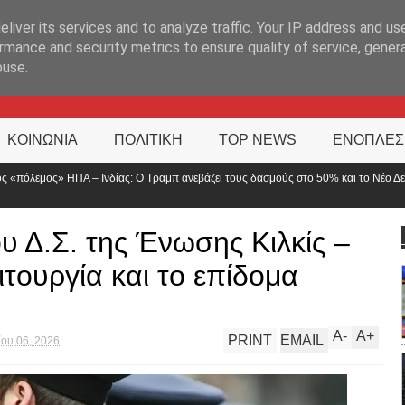
ΊΑ
liver its services and to analyze traffic. Your IP address and us
rmance and security metrics to ensure quality of service, gene
buse.
ΚΟΙΝΩΝΙΑ
ΠΟΛΙΤΙΚΗ
TOP NEWS
ΕΝΟΠΛΕΣ
αμπ ανεβάζει τους δασμούς στο 50% και το Νέο Δελχί απαντά
Τροχαίο
αναστρ
υ Δ.Σ. της Ένωσης Κιλκίς –
ιτουργία και το επίδομα
A
-
A
+
PRINT
EMAIL
ίου 06, 2026