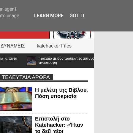
er-agent
rate usage
LEARN MORE
GOT IT
 ΔΥΝΑΜΕΙΣ
katehacker Files
 με δύο τραυματίες αστυνομικούς της ΔΙΑΣ στο Λαγονήσι – Αυτοκίνητο επιχείρησε
οφή
ΤΕΛΕΥΤΑΙΑ ΑΡΘΡΑ
Η μελέτη της Βίβλου.
Πόση υποκρισία
Επιστολή στο
Katehacker: «Ήταν
το δεξί χέρι