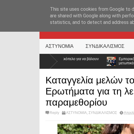
ΑΡΧΙΚΉ ΣΕΛΊΔΑ
ΕΛΛΑΔΑ
ΕΠΙΚΑΙΡΟΤΗΤΑ
ΕΠΙΚΟΙΝΩΝ
This site uses cookies from Google to de
are shared with Google along with perfo
statistics, and to detect and address a
KATEHACKER
ΑΣΤΥΝΟΜΙΑ
ΣΥΝΔΙΚΑΛΙΣΜΟΣ
ν στη Σκόπελο για να βάλουν
Εμπορικός «πόλεμος» ΗΠΑ – Ινδίας: Ο Τρ
μετωπικά
Καταγγελία μελών το
Ερωτήματα για τη λε
παραμεθορίου
Reply
ΑΣΤΥΝΟΜΙΑ
,
ΣΥΝΔΙΚΑΛΙΣΜΟΣ
Απριλ