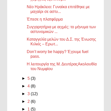
Νέο Ηράκλειο: Γυναίκα επιτέθηκε με
μαχαίρι σε αστυ...
Έπεσε η πλατφόρμα
Συγχαρητήρια με αιχμές: το μήνυμα των
αστυνομικών ...
Καταγγελία μελών του Δ.Σ. της Ένωσης
Κιλκίς – Ερωτ...
Don’t worry be happy? Έχουμε fuel
pass.
Η λειτουργία της Μ. ΔευτέραςΑκολουθία
του Νυμφίου
►
5
(3)
►
4
(8)
►
3
(12)
►
2
(6)
►
1
(5)