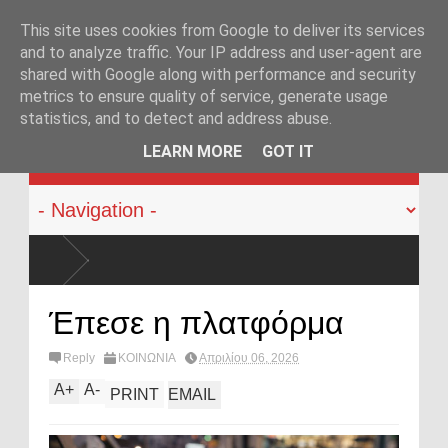
This site uses cookies from Google to deliver its services
and to analyze traffic. Your IP address and user-agent are
shared with Google along with performance and security
metrics to ensure quality of service, generate usage
statistics, and to detect and address abuse.
KATEHACKER
LEARN MORE
GOT IT
όλων όπλων από αστυνομικούς: Ήρθε η ώρα να αλλάξει
Έπεσε η πλατφόρμα
Reply
ΚΟΙΝΩΝΙΑ
Απριλίου 06, 2026
A
+
A
-
PRINT
EMAIL