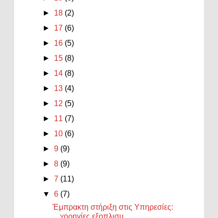
►
18
(2)
►
17
(6)
►
16
(5)
►
15
(8)
►
14
(8)
►
13
(4)
►
12
(5)
►
11
(7)
►
10
(6)
►
9
(9)
►
8
(9)
►
7
(11)
▼
6
(7)
Έμπρακτη στήριξη στις Υπηρεσίες:
χορηγίες εξοπλισμ...