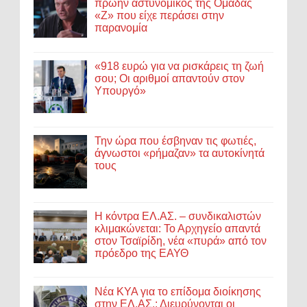
πρώην αστυνομικός της Ομάδας
«Ζ» που είχε περάσει στην
παρανομία
«918 ευρώ για να ρισκάρεις τη ζωή
σου; Οι αριθμοί απαντούν στον
Υπουργό»
Την ώρα που έσβηναν τις φωτιές,
άγνωστοι «ρήμαζαν» τα αυτοκίνητά
τους
Η κόντρα ΕΛ.ΑΣ. – συνδικαλιστών
κλιμακώνεται: Το Αρχηγείο απαντά
στον Τσαϊρίδη, νέα «πυρά» από τον
πρόεδρο της ΕΑΥΘ
Νέα ΚΥΑ για το επίδομα διοίκησης
στην ΕΛ.ΑΣ.: Διευρύνονται οι