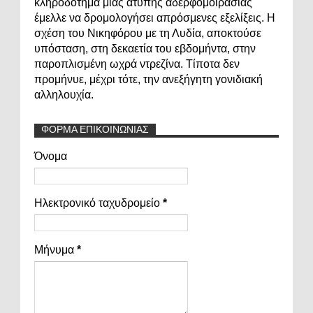
κληροδότημα μιας άτυπης αδερφομοιρασιάς
έμελλε να δρομολογήσει απρόσμενες εξελίξεις. Η
σχέση του Νικηφόρου με τη Λυδία, αποκτούσε
υπόσταση, στη δεκαετία του εβδομήντα, στην
παροπλισμένη ωχρά ντρεζίνα. Τίποτα δεν
προμήνυε, μέχρι τότε, την ανεξήγητη γονιδιακή
αλληλουχία.
ΦΟΡΜΑ ΕΠΙΚΟΙΝΩΝΙΑΣ
Όνομα
Ηλεκτρονικό ταχυδρομείο
*
Μήνυμα
*