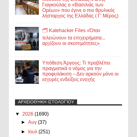
Γιαγκούλας ο «Βασιλιάς των
Ορέων» που έγινε ο πιο θρυλικός
λήσταρχος της Ελλάδας ( Γ' Μέρος)
🗂️ Katehacker Files «Όταν
τελειώνουν τα επιχειρήματα...
αρχίζουν οι σκοπιμότητες»
Υπόθεση Άργους: Τι προβλέπει
πραγματικά ο νόμος για την
προφυλάκιση – Δεν αρκούν μόνο οι
ισχυρές ενδείξεις ενοχής
ΑΡΧΕΙΟΘΉΚΗ ΙΣΤΟΛΟΓΊΟΥ
▼
2026
(1690)
►
Αυγ
(37)
►
Ιουλ
(251)