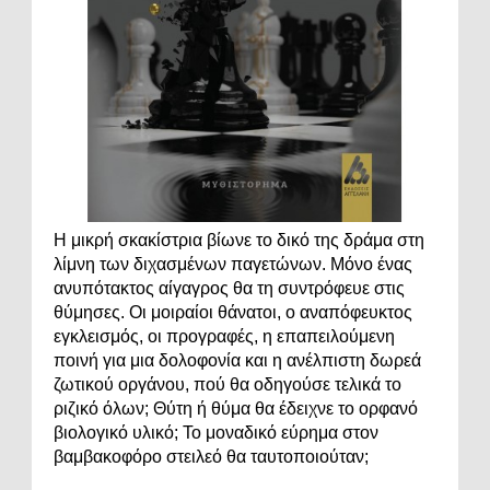
Η μικρή σκακίστρια βίωνε το δικό της δράμα στη
λίμνη των διχασμένων παγετώνων. Μόνο ένας
ανυπότακτος αίγαγρος θα τη συντρόφευε στις
θύμησες. Οι μοιραίοι θάνατοι, ο αναπόφευκτος
εγκλεισμός, οι προγραφές, η επαπειλούμενη
ποινή για μια δολοφονία και η ανέλπιστη δωρεά
ζωτικού οργάνου, πού θα οδηγούσε τελικά το
ριζικό όλων; Θύτη ή θύμα θα έδειχνε το ορφανό
βιολογικό υλικό; Το μοναδικό εύρημα στον
βαμβακοφόρο στειλεό θα ταυτοποιούταν;