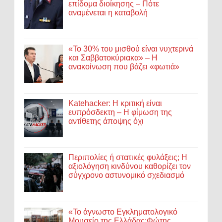
επίδομα διοίκησης – Πότε
αναμένεται η καταβολή
«Το 30% του μισθού είναι νυχτερινά
και Σαββατοκύριακα» – Η
ανακοίνωση που βάζει «φωτιά»
Katehacker: Η κριτική είναι
ευπρόσδεκτη – Η φίμωση της
αντίθετης άποψης όχι
Περιπολίες ή στατικές φυλάξεις; Η
αξιολόγηση κινδύνου καθορίζει τον
σύγχρονο αστυνομικό σχεδιασμό
«Το άγνωστο Εγκληματολογικό
Μουσείο της Ελλάδας:Φώτης