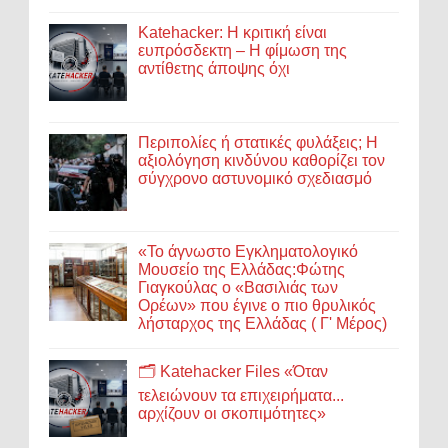
Katehacker: Η κριτική είναι
ευπρόσδεκτη – Η φίμωση της
αντίθετης άποψης όχι
Περιπολίες ή στατικές φυλάξεις; Η
αξιολόγηση κινδύνου καθορίζει τον
σύγχρονο αστυνομικό σχεδιασμό
«Το άγνωστο Εγκληματολογικό
Μουσείο της Ελλάδας:Φώτης
Γιαγκούλας ο «Βασιλιάς των
Ορέων» που έγινε ο πιο θρυλικός
λήσταρχος της Ελλάδας ( Γ' Μέρος)
🗂️ Katehacker Files «Όταν
τελειώνουν τα επιχειρήματα...
αρχίζουν οι σκοπιμότητες»