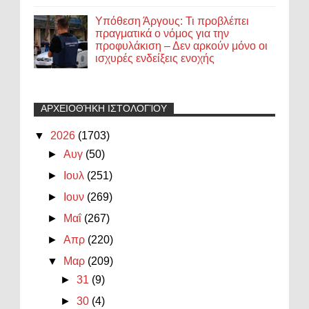
Υπόθεση Άργους: Τι προβλέπει
πραγματικά ο νόμος για την
προφυλάκιση – Δεν αρκούν μόνο οι
ισχυρές ενδείξεις ενοχής
ΑΡΧΕΙΟΘΉΚΗ ΙΣΤΟΛΟΓΊΟΥ
▼
2026
(1703)
►
Αυγ
(50)
►
Ιουλ
(251)
►
Ιουν
(269)
►
Μαΐ
(267)
►
Απρ
(220)
▼
Μαρ
(209)
►
31
(9)
►
30
(4)