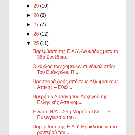
►
29
(10)
►
28
(6)
►
27
(7)
►
26
(12)
▼
25
(11)
Παρέμβαση της Ε.Α.Υ. Λευκάδας μετά το
36ο Συνέδριο...
Ο κύκλος των χαμένων συνδικαλιστών
Του Ευάγγελου Π...
Προσφορά ζωής από τους Αξιωματικούς
Αττικής – Εθελ...
Ημερήσια Διαταγή του Αρχηγού της
Ελληνικής Αστυνομ...
Ένωση Ν/Α: «25η Μαρτίου 1821 – Η
Παλιγγενεσία του ...
Παρέμβαση της Ε.Α.Υ. Ηρακλείου για τα
ραντεβού ταυ...