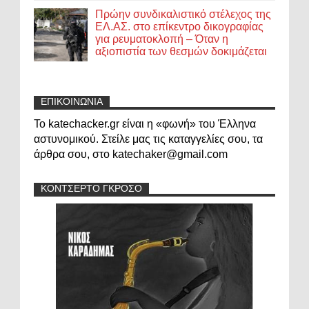
Πρώην συνδικαλιστικό στέλεχος της
ΕΛ.ΑΣ. στο επίκεντρο δικογραφίας
για ρευματοκλοπή – Όταν η
αξιοπιστία των θεσμών δοκιμάζεται
ΕΠΙΚΟΙΝΩΝΙΑ
Το katechacker.gr είναι η «φωνή» του Έλληνα
αστυνομικού. Στείλε μας τις καταγγελίες σου, τα
άρθρα σου, στο katechaker@gmail.com
ΚΟΝΤΣΕΡΤΟ ΓΚΡΟΣΟ