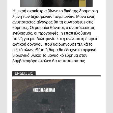
Η μικρή σκακίστρια βίωνε το δικό της δράμα στη
λίμνη των διχασμένων παγετώνων. Μόνο ένας
ανυπότακτος αίγαγρος θα τη συντρόφευε στις
θύμησες. Οι μοιραίοι θάνατοι, ο αναπόφευκτος
εγκλεισμός, οι προγραφές, η επαπειλούμενη
ποινή για μια δολοφονία και η ανέλπιστη δωρεά
ζωτικού οργάνου, πού θα οδηγούσε τελικά το
ριζικό όλων; Θύτη ή θύμα θα έδειχνε το ορφανό
βιολογικό υλικό; Το μοναδικό εύρημα στον
βαμβακοφόρο στειλεό θα ταυτοποιούταν;
ΕΝΔΕΙΞΕΙΣ