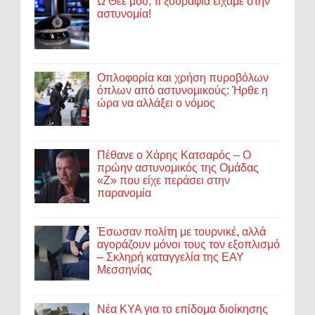
Ω Θεέ μου, τι ξουράφια είχαμε στην
αστυνομία!
Οπλοφορία και χρήση πυροβόλων
όπλων από αστυνομικούς: Ήρθε η
ώρα να αλλάξει ο νόμος
Πέθανε ο Χάρης Κατσαρός – Ο
πρώην αστυνομικός της Ομάδας
«Ζ» που είχε περάσει στην
παρανομία
Έσωσαν πολίτη με τουρνικέ, αλλά
αγοράζουν μόνοι τους τον εξοπλισμό
– Σκληρή καταγγελία της ΕΑΥ
Μεσσηνίας
Νέα ΚΥΑ για το επίδομα διοίκησης