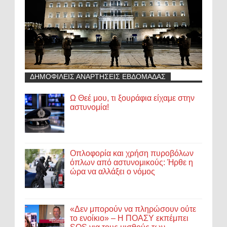
ΔΗΜΟΦΙΛΕΙΣ ΑΝΑΡΤΗΣΕΙΣ ΕΒΔΟΜΑΔΑΣ
Ω Θεέ μου, τι ξουράφια είχαμε στην
αστυνομία!
Οπλοφορία και χρήση πυροβόλων
όπλων από αστυνομικούς: Ήρθε η
ώρα να αλλάξει ο νόμος
«Δεν μπορούν να πληρώσουν ούτε
το ενοίκιο» – Η ΠΟΑΣΥ εκπέμπει