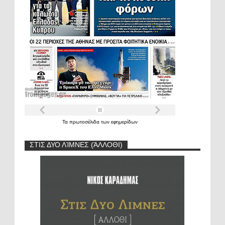
Τα
πρωτοσέλιδα
των
εφημερίδων
ΣΤΙΣ ΔΥΟ ΛΊΜΝΕΣ (ΆΛΛΟΘΙ)