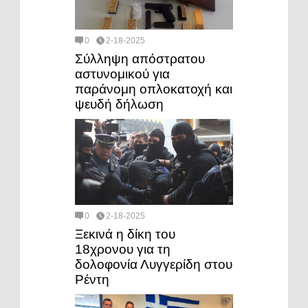
0
2-18-2025
Σύλληψη απόστρατου
αστυνομικού για
παράνομη οπλοκατοχή και
ψευδή δήλωση
0
2-18-2025
Ξεκινά η δίκη του
18χρονου για τη
δολοφονία Λυγγερίδη στου
Ρέντη