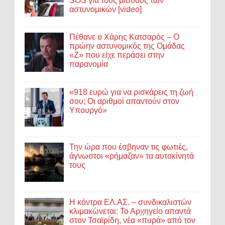
SOS για τους μισθούς των
αστυνομικών [video]
Πέθανε ο Χάρης Κατσαρός – Ο
πρώην αστυνομικός της Ομάδας
«Ζ» που είχε περάσει στην
παρανομία
«918 ευρώ για να ρισκάρεις τη ζωή
σου; Οι αριθμοί απαντούν στον
Υπουργό»
Την ώρα που έσβηναν τις φωτιές,
άγνωστοι «ρήμαζαν» τα αυτοκίνητά
τους
Η κόντρα ΕΛ.ΑΣ. – συνδικαλιστών
κλιμακώνεται: Το Αρχηγείο απαντά
στον Τσαϊρίδη, νέα «πυρά» από τον