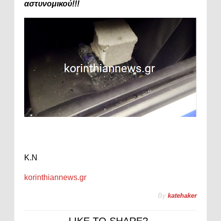
αστυνομικού!!!
Κ.Ν
korinthiannews.gr
By
katehaker
LIKE TO SHARE?