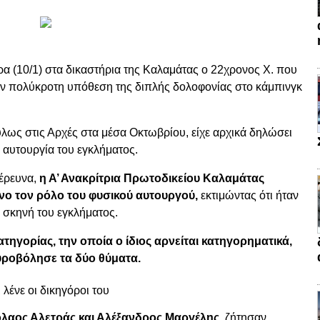
α (10/1) στα δικαστήρια της Καλαμάτας ο 22χρονος Χ. που
την πολύκροτη υπόθεση της διπλής δολοφονίας στο κάμπινγκ
λως στις Αρχές στα μέσα Οκτωβρίου, είχε αρχικά δηλώσει
 αυτουργία του εγκλήματος.
 έρευνα,
η Α’ Ανακρίτρια Πρωτοδικείου Καλαμάτας
νο τον ρόλο του φυσικού αυτουργού,
εκτιμώντας ότι ήταν
η σκηνή του εγκλήματος.
τηγορίας, την οποία ο ίδιος αρνείται κατηγορηματικά,
υροβόλησε τα δύο θύματα.
λένε οι δικηγόροι του
όλαος Αλετράς και Αλέξανδρος Μαργέλης
, ζήτησαν