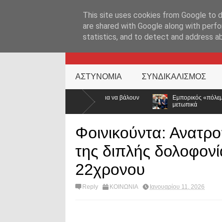
ΑΡΧΙΚΉ ΣΕΛΊΔΑ
ΕΛΛΑΔΑ
ΕΠΙΚΑΙΡΟΤΗΤΑ
ΕΠΙΚΟΙΝΩΝ
This site uses cookies from Google to de
are shared with Google along with perfo
statistics, and to detect and address a
KATEHACKER
ΑΣΤΥΝΟΜΙΑ
ΣΥΝΔΙΚΑΛΙΣΜΟΣ
 Σκόπελο για να βάλουν
Εμπορικός «πόλεμος» ΗΠΑ – Ινδίας: Ο Τραμπ α
μετωπικά
Φοινικούντα: Ανατρ
της διπλής δολοφονία
22χρονου
Reply
ΚΟΙΝΩΝΙΑ
Ιανουαρίου 11, 2026