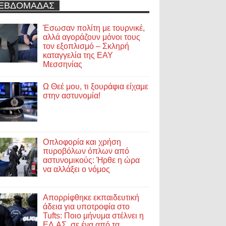
ΕΒΔΟΜΑΔΑΣ
Έσωσαν πολίτη με τουρνικέ,
αλλά αγοράζουν μόνοι τους
τον εξοπλισμό – Σκληρή
καταγγελία της ΕΑΥ
Μεσσηνίας
Ω Θεέ μου, τι ξουράφια είχαμε
στην αστυνομία!
Οπλοφορία και χρήση
πυροβόλων όπλων από
αστυνομικούς: Ήρθε η ώρα
να αλλάξει ο νόμος
Απορρίφθηκε εκπαιδευτική
άδεια για υποτροφία στο
Tufts: Ποιο μήνυμα στέλνει η
ΕΛ.ΑΣ. σε ένα από τα