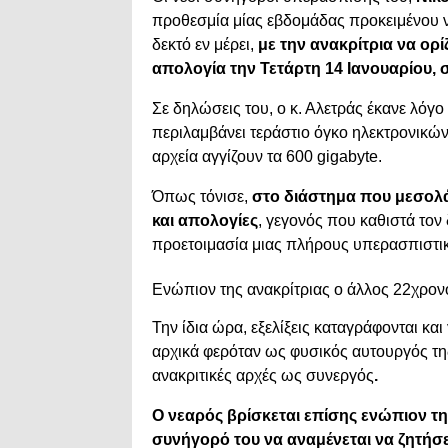
προθεσμία μίας εβδομάδας προκειμένου να
δεκτό εν μέρει,
με την ανακρίτρια να ορ
απολογία την Τετάρτη 14 Ιανουαρίου, σ
Σε δηλώσεις του, ο κ. Αλετράς έκανε λόγο 
περιλαμβάνει τεράστιο όγκο ηλεκτρονικών
αρχεία αγγίζουν τα 600 gigabyte.
Όπως τόνισε,
στο διάστημα που μεσολ
και απολογίες
, γεγονός που καθιστά τον 
προετοιμασία μιας πλήρους υπερασπιστι
Ενώπιον της ανακρίτριας ο άλλος 22χρον
Την ίδια ώρα, εξελίξεις καταγράφονται και
αρχικά φερόταν ως φυσικός αυτουργός της
ανακριτικές αρχές ως συνεργός
.
Ο νεαρός βρίσκεται επίσης ενώπιον τη
συνήγορό του να αναμένεται να ζητήσ