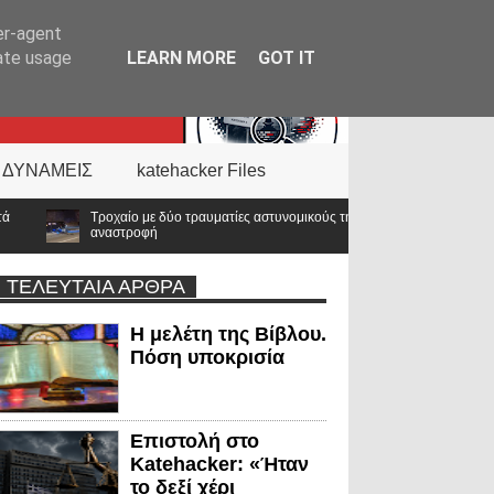
er-agent
rate usage
LEARN MORE
GOT IT
 ΔΥΝΑΜΕΙΣ
katehacker Files
ο τραυματίες αστυνομικούς της ΔΙΑΣ στο Λαγονήσι – Αυτοκίνητο επιχείρησε
ΤΕΛΕΥΤΑΙΑ ΑΡΘΡΑ
Η μελέτη της Βίβλου.
Πόση υποκρισία
Επιστολή στο
Katehacker: «Ήταν
το δεξί χέρι