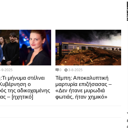
3-9-2025
0
3-8-2025
:Τι μήνυμα στέλνει
Τέμπη: Αποκαλυπτική
Κυβέρνηση ο
μαρτυρία επιζήσασας –
ός της αδικοχαμένης
«Δεν ήτανε μυρωδιά
ας – [ηχητικό]
φωτιάς, ήταν χημικό»