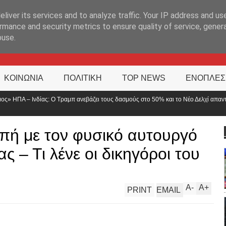
ΊΑ
liver its services and to analyze traffic. Your IP address and us
rmance and security metrics to ensure quality of service, gene
buse.
ΚΟΙΝΩΝΙΑ
ΠΟΛΙΤΙΚΗ
TOP NEWS
ΕΝΟΠΛΕΣ
νεβάζει τους δασμούς στο 50% και το Νέο Δελχί απαντά
Τροχαίο με δύ
αναστροφή
οπή με τον φυσικό αυτουργό
ς – Τι λένε οι δικηγόροι του
A
-
A
+
PRINT
EMAIL