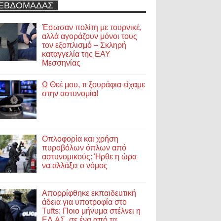
ΕΒΔΟΜΑΔΑΣ
Έσωσαν πολίτη με τουρνικέ,
αλλά αγοράζουν μόνοι τους
τον εξοπλισμό – Σκληρή
καταγγελία της ΕΑΥ
Μεσσηνίας
Ω Θεέ μου, τι ξουράφια είχαμε
στην αστυνομία!
Οπλοφορία και χρήση
πυροβόλων όπλων από
αστυνομικούς: Ήρθε η ώρα
να αλλάξει ο νόμος
Απορρίφθηκε εκπαιδευτική
άδεια για υποτροφία στο
Tufts: Ποιο μήνυμα στέλνει η
ΕΛ.ΑΣ. σε ένα από τα