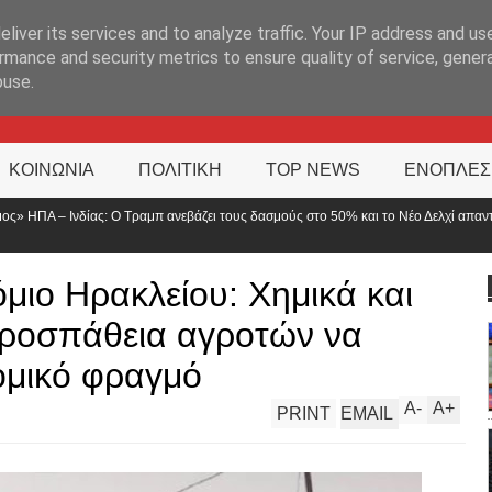
ΊΑ
liver its services and to analyze traffic. Your IP address and us
rmance and security metrics to ensure quality of service, gene
buse.
ΚΟΙΝΩΝΙΑ
ΠΟΛΙΤΙΚΗ
TOP NEWS
ΕΝΟΠΛΕΣ
άζει τους δασμούς στο 50% και το Νέο Δελχί απαντά
Τροχαίο με δύο 
αναστροφή
μιο Ηρακλείου: Χημικά και
προσπάθεια αγροτών να
ομικό φραγμό
A
-
A
+
PRINT
EMAIL