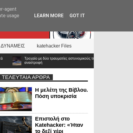
er-agent
rate usage
LEARN MORE
GOT IT
 ΔΥΝΑΜΕΙΣ
katehacker Files
τραυματίες αστυνομικούς της ΔΙΑΣ στο Λαγονήσι – Αυτοκίνητο επιχείρησε
ΤΕΛΕΥΤΑΙΑ ΑΡΘΡΑ
Η μελέτη της Βίβλου.
Πόση υποκρισία
Επιστολή στο
Katehacker: «Ήταν
το δεξί χέρι