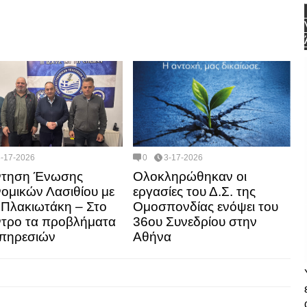
3-17-2026
0
3-17-2026
ντηση Ένωσης
Ολοκληρώθηκαν οι
ομικών Λασιθίου με
εργασίες του Δ.Σ. της
. Πλακιωτάκη – Στο
Ομοσπονδίας ενόψει του
ντρο τα προβλήματα
36ου Συνεδρίου στην
πηρεσιών
Αθήνα