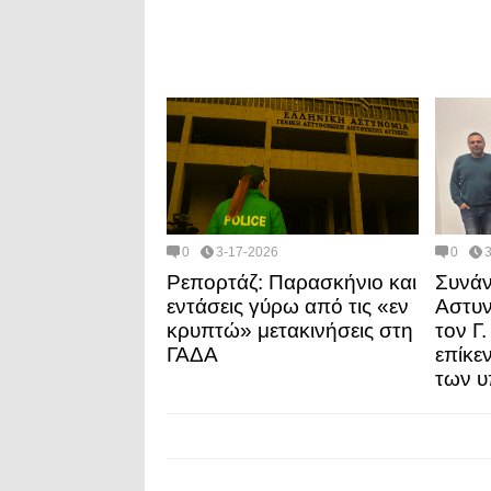
0
3-17-2026
0
Ρεπορτάζ: Παρασκήνιο και
Συνά
εντάσεις γύρω από τις «εν
Αστυν
κρυπτώ» μετακινήσεις στη
τον Γ
ΓΑΔΑ
επίκε
των υ