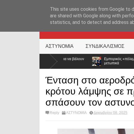
ΑΡΧΙΚΉ ΣΕΛΊΔΑ
ΕΛΛΑΔΑ
ΕΠΙΚΑΙΡΟΤΗΤΑ
ΕΠΙΚΟΙΝΩΝ
This site uses cookies from Google to de
are shared with Google along with perfo
statistics, and to detect and address a
KATEHACKER
ΑΣΤΥΝΟΜΙΑ
ΣΥΝΔΙΚΑΛΙΣΜΟΣ
όπελο για να βάλουν
Εμπορικός «πόλεμος» ΗΠΑ – Ινδίας: Ο Τραμπ ανεβ
μετωπικά
Ένταση στο αεροδρό
κρότου λάμψης σε 
σπάσουν τον αστυν
Reply
ΑΣΤΥΝΟΜΙΑ
Δεκεμβρίου 08, 2025