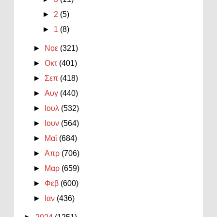
►
2
(5)
►
1
(8)
►
Νοε
(321)
►
Οκτ
(401)
►
Σεπ
(418)
►
Αυγ
(440)
►
Ιουλ
(532)
►
Ιουν
(564)
►
Μαΐ
(684)
►
Απρ
(706)
►
Μαρ
(659)
►
Φεβ
(600)
►
Ιαν
(436)