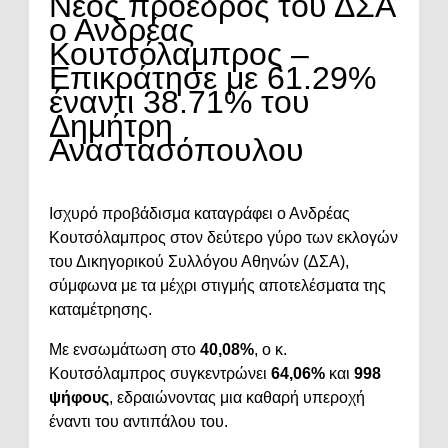
Νέος πρόεδρος του ΔΣΑ
ο Ανδρέας
Κουτσόλαμπρος –
Επικράτησε με 61.29%
έναντι 38.71% του
Δημήτρη
Αναστασόπουλου
Ισχυρό προβάδισμα καταγράφει ο Ανδρέας
Κουτσόλαμπρος στον δεύτερο γύρο των εκλογών
του Δικηγορικού Συλλόγου Αθηνών (ΔΣΑ),
σύμφωνα με τα μέχρι στιγμής αποτελέσματα της
καταμέτρησης.
Με ενσωμάτωση στο
40,08%
, ο κ.
Κουτσόλαμπρος συγκεντρώνει
64,06%
και
998
ψήφους
, εδραιώνοντας μια καθαρή υπεροχή
έναντι του αντιπάλου του.