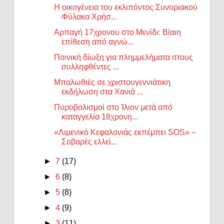
Η οικογένεια του εκλιπόντος Συνοριακού
Φύλακα Χρήσ...
Αρπαγή 17χρονου στο Μενίδι: Βίαιη
επίθεση από αγνώ...
Ποινική δίωξη για πλημμελήματα στους
συλληφθέντες ...
Μπαλωθιές σε χριστουγεννιάτικη
εκδήλωση στα Χανιά ...
Πυροβολισμοί στο Ίλιον μετά από
καταγγελία 18χρονη...
«Λιμενικό Κεφαλονιάς εκπέμπει SOS» –
Σοβαρές ελλεί...
►
7
(17)
►
6
(8)
►
5
(8)
►
4
(9)
►
3
(11)