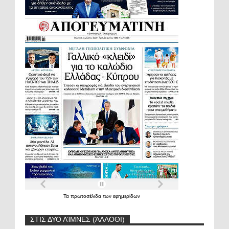
Τα
πρωτοσέλιδα
των
εφημερίδων
ΣΤΙΣ ΔΥΟ ΛΊΜΝΕΣ (ΆΛΛΟΘΙ)