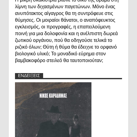
λίμνη των διχασμένων παγετώνων. Μόνο ένας
ανυπότακτος αίγαγρος θα τη συντρόφευε στις
θύμησες. Οι μοιραίοι θάνατοι, ο αναπόφευκτος
εγκλεισμός, οι προγραφές, η επαπειλούμενη
ποινή για μια δολοφονία και η ανέλπιστη δωρεά
ζωτικού οργάνου, πού θα οδηγούσε τελικά το
ριζικό όλων; Θύτη ή θύμα θα έδειχνε το ορφανό
βιολογικό υλικό; Το μοναδικό εύρημα στον
βαμβακοφόρο στειλεό θα ταυτοποιούταν;
ΕΝΔΕΙΞΕΙΣ