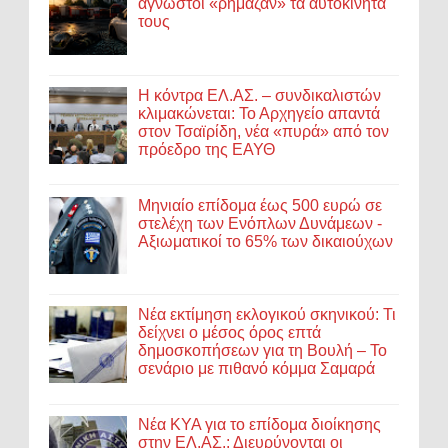
άγνωστοι «ρήμαζαν» τα αυτοκίνητά
τους
Η κόντρα ΕΛ.ΑΣ. – συνδικαλιστών
κλιμακώνεται: Το Αρχηγείο απαντά
στον Τσαϊρίδη, νέα «πυρά» από τον
πρόεδρο της ΕΑΥΘ
Μηνιαίο επίδομα έως 500 ευρώ σε
στελέχη των Ενόπλων Δυνάμεων -
Αξιωματικοί το 65% των δικαιούχων
Νέα εκτίμηση εκλογικού σκηνικού: Τι
δείχνει ο μέσος όρος επτά
δημοσκοπήσεων για τη Βουλή – Το
σενάριο με πιθανό κόμμα Σαμαρά
Νέα ΚΥΑ για το επίδομα διοίκησης
στην ΕΛ.ΑΣ.: Διευρύνονται οι