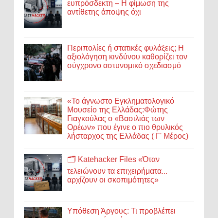
ευπρόσδεκτη – Η φίμωση της
αντίθετης άποψης όχι
Περιπολίες ή στατικές φυλάξεις; Η
αξιολόγηση κινδύνου καθορίζει τον
σύγχρονο αστυνομικό σχεδιασμό
«Το άγνωστο Εγκληματολογικό
Μουσείο της Ελλάδας:Φώτης
Γιαγκούλας ο «Βασιλιάς των
Ορέων» που έγινε ο πιο θρυλικός
λήσταρχος της Ελλάδας ( Γ' Μέρος)
🗂️ Katehacker Files «Όταν
τελειώνουν τα επιχειρήματα...
αρχίζουν οι σκοπιμότητες»
Υπόθεση Άργους: Τι προβλέπει