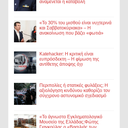
αναμένεται η καταβολή
«Το 30% του μισθού είναι νυχτερινά
και Σαββατοκύριακα» – Η
ανακοίνωση που βάζει «φωτιά»
Katehacker: Η κριτική είναι
ευπρόσδεκτη – Η φίμωση της
αντίθετης άποψης όχι
Περιπολίες ή στατικές φυλάξεις; Η
αξιολόγηση κινδύνου καθορίζει τον
σύγχρονο αστυνομικό σχεδιασμό
«Το άγνωστο Εγκληματολογικό
Μουσείο της Ελλάδας:Φώτης
Γιαγκούλας ο «Βασιλιάς των