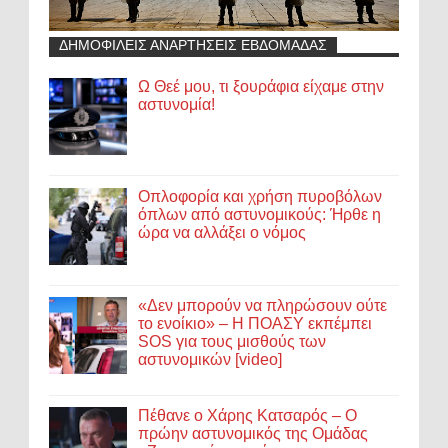
ΔΗΜΟΦΙΛΕΙΣ ΑΝΑΡΤΗΣΕΙΣ ΕΒΔΟΜΑΔΑΣ
Ω Θεέ μου, τι ξουράφια είχαμε στην
αστυνομία!
Οπλοφορία και χρήση πυροβόλων
όπλων από αστυνομικούς: Ήρθε η
ώρα να αλλάξει ο νόμος
«Δεν μπορούν να πληρώσουν ούτε
το ενοίκιο» – Η ΠΟΑΣΥ εκπέμπει
SOS για τους μισθούς των
αστυνομικών [video]
Πέθανε ο Χάρης Κατσαρός – Ο
πρώην αστυνομικός της Ομάδας