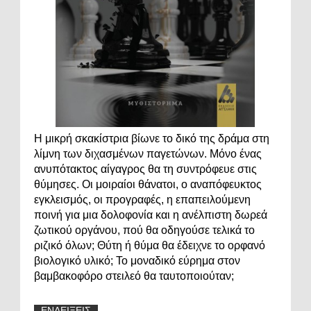
Η μικρή σκακίστρια βίωνε το δικό της δράμα στη
λίμνη των διχασμένων παγετώνων. Μόνο ένας
ανυπότακτος αίγαγρος θα τη συντρόφευε στις
θύμησες. Οι μοιραίοι θάνατοι, ο αναπόφευκτος
εγκλεισμός, οι προγραφές, η επαπειλούμενη
ποινή για μια δολοφονία και η ανέλπιστη δωρεά
ζωτικού οργάνου, πού θα οδηγούσε τελικά το
ριζικό όλων; Θύτη ή θύμα θα έδειχνε το ορφανό
βιολογικό υλικό; Το μοναδικό εύρημα στον
βαμβακοφόρο στειλεό θα ταυτοποιούταν;
ΕΝΔΕΙΞΕΙΣ