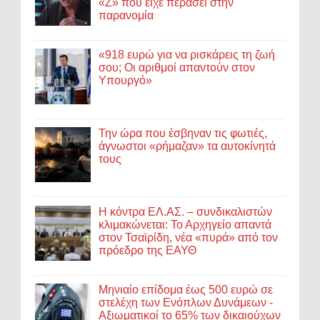
«Ζ» που είχε περάσει στην
παρανομία
«918 ευρώ για να ρισκάρεις τη ζωή
σου; Οι αριθμοί απαντούν στον
Υπουργό»
Την ώρα που έσβηναν τις φωτιές,
άγνωστοι «ρήμαζαν» τα αυτοκίνητά
τους
Η κόντρα ΕΛ.ΑΣ. – συνδικαλιστών
κλιμακώνεται: Το Αρχηγείο απαντά
στον Τσαϊρίδη, νέα «πυρά» από τον
πρόεδρο της ΕΑΥΘ
Μηνιαίο επίδομα έως 500 ευρώ σε
στελέχη των Ενόπλων Δυνάμεων -
Αξιωματικοί το 65% των δικαιούχων