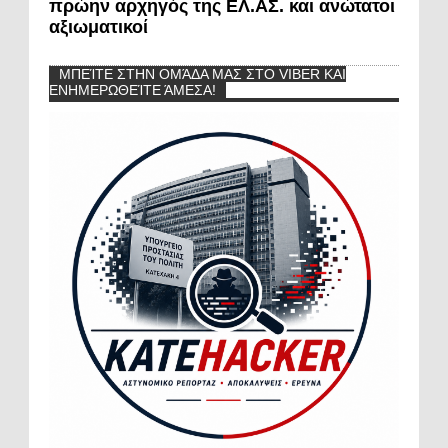
πρώην αρχηγός της ΕΛ.ΑΣ. και ανώτατοι
αξιωματικοί
ΜΠΕΊΤΕ ΣΤΗΝ ΟΜΆΔΑ ΜΑΣ ΣΤΟ VIBER ΚΑΙ
ΕΝΗΜΕΡΩΘΕΊΤΕ ΆΜΕΣΑ!