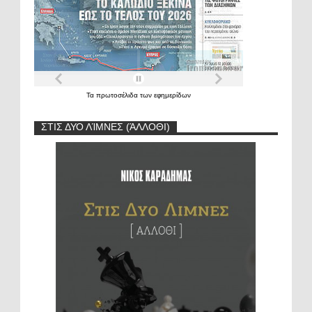
Τα
πρωτοσέλιδα
των
εφημερίδων
ΣΤΙΣ ΔΥΟ ΛΊΜΝΕΣ (ΆΛΛΟΘΙ)