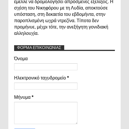
έμελλε να δρομολογήσει απρόσμενες εξελίξεις. Η
σχέση του Νικηφόρου με τη Λυδία, αποκτούσε
υπόσταση, στη δεκαετία του εβδομήντα, στην
παροπλισμένη ωχρά ντρεζίνα. Τίποτα δεν
προμήνυε, μέχρι τότε, την ανεξήγητη γονιδιακή
αλληλουχία.
ΦΟΡΜΑ ΕΠΙΚΟΙΝΩΝΙΑΣ
Όνομα
Ηλεκτρονικό ταχυδρομείο
*
Μήνυμα
*