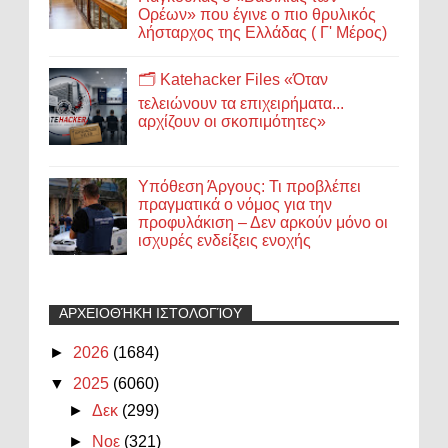
Ορέων» που έγινε ο πιο θρυλικός
λήσταρχος της Ελλάδας ( Γ' Μέρος)
🗂️ Katehacker Files «Όταν
τελειώνουν τα επιχειρήματα...
αρχίζουν οι σκοπιμότητες»
Υπόθεση Άργους: Τι προβλέπει
πραγματικά ο νόμος για την
προφυλάκιση – Δεν αρκούν μόνο οι
ισχυρές ενδείξεις ενοχής
ΑΡΧΕΙΟΘΉΚΗ ΙΣΤΟΛΟΓΊΟΥ
►
2026
(1684)
▼
2025
(6060)
►
Δεκ
(299)
►
Νοε
(321)