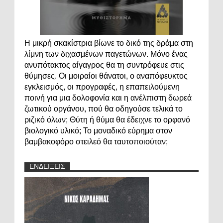
Η μικρή σκακίστρια βίωνε το δικό της δράμα στη
λίμνη των διχασμένων παγετώνων. Μόνο ένας
ανυπότακτος αίγαγρος θα τη συντρόφευε στις
θύμησες. Οι μοιραίοι θάνατοι, ο αναπόφευκτος
εγκλεισμός, οι προγραφές, η επαπειλούμενη
ποινή για μια δολοφονία και η ανέλπιστη δωρεά
ζωτικού οργάνου, πού θα οδηγούσε τελικά το
ριζικό όλων; Θύτη ή θύμα θα έδειχνε το ορφανό
βιολογικό υλικό; Το μοναδικό εύρημα στον
βαμβακοφόρο στειλεό θα ταυτοποιούταν;
ΕΝΔΕΙΞΕΙΣ