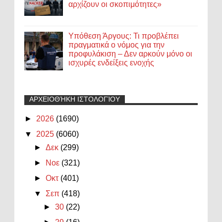
αρχίζουν οι σκοπιμότητες»
Υπόθεση Άργους: Τι προβλέπει
πραγματικά ο νόμος για την
προφυλάκιση – Δεν αρκούν μόνο οι
ισχυρές ενδείξεις ενοχής
ΑΡΧΕΙΟΘΉΚΗ ΙΣΤΟΛΟΓΊΟΥ
►
2026
(1690)
▼
2025
(6060)
►
Δεκ
(299)
►
Νοε
(321)
►
Οκτ
(401)
▼
Σεπ
(418)
►
30
(22)