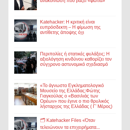
ανακοίνωση που βάζει «φωτιά»
Katehacker: Η κριτική είναι
ευπρόσδεκτη – Η φίμωση της
αντίθετης άποψης όχι
Περιπολίες ή στατικές φυλάξεις; Η
αξιολόγηση κινδύνου καθορίζει τον
σύγχρονο αστυνομικό σχεδιασμό
«Το άγνωστο Εγκληματολογικό
Μουσείο της Ελλάδας:Φώτης
Γιαγκούλας ο «Βασιλιάς των
Ορέων» που έγινε ο πιο θρυλικός
λήσταρχος της Ελλάδας ( Γ' Μέρος)
🗂️ Katehacker Files «Όταν
τελειώνουν τα επιχειρήματα...