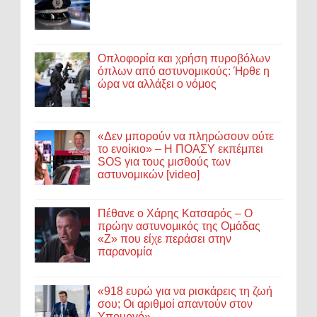
Οπλοφορία και χρήση πυροβόλων
όπλων από αστυνομικούς: Ήρθε η
ώρα να αλλάξει ο νόμος
«Δεν μπορούν να πληρώσουν ούτε
το ενοίκιο» – Η ΠΟΑΣΥ εκπέμπει
SOS για τους μισθούς των
αστυνομικών [video]
Πέθανε ο Χάρης Κατσαρός – Ο
πρώην αστυνομικός της Ομάδας
«Ζ» που είχε περάσει στην
παρανομία
«918 ευρώ για να ρισκάρεις τη ζωή
σου; Οι αριθμοί απαντούν στον
Υπουργό»