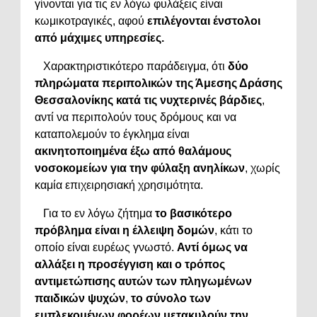
γίνονται για τις εν λόγω φυλάξεις είναι
κωμικοτραγικές, αφού
επιλέγονται
ένστολοι
από μάχιμες υπηρεσίες.
Χαρακτηριστικότερο παράδειγμα, ότι
δύο
πληρώματα περιπολικών της Άμεσης Δράσης
Θεσσαλονίκης κατά τις νυχτερινές βάρδιες
,
αντί να περιπολούν τους δρόμους και να
καταπολεμούν το έγκλημα είναι
ακινητοποιημένα έξω από θαλάμους
νοσοκομείων
για την φύλαξη ανηλίκων
, χωρίς
καμία επιχειρησιακή χρησιμότητα.
Για το εν λόγω ζήτημα
το βασικότερο
πρόβλημα είναι η έλλειψη δομών
, κάτι το
οποίο είναι ευρέως γνωστό.
Αντί όμως να
αλλάξει η προσέγγιση και ο τρόπος
αντιμετώπισης αυτών των πληγωμένων
παιδικών ψυχών
,
το σύνολο των
εμπλεκομένων φορέων
μετακυλούν την