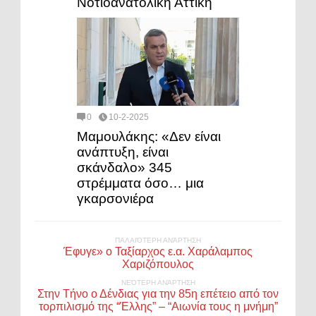
Νοτιοανατολική Αττική
0
10-2-2025
Μαμουλάκης: «Δεν είναι
ανάπτυξη, είναι
σκάνδαλο» 345
στρέμματα όσο… μια
γκαρσονιέρα
ΠΑΛΑΙΌΤΕΡΗ ΑΝΆΡΤΗΣΗ
Έφυγε» ο Ταξίαρχος ε.α. Χαράλαμπος
Χαριζόπουλος
ΝΕΌΤΕΡΗ ΑΝΆΡΤΗΣΗ
Στην Τήνο ο Δένδιας για την 85η επέτειο από τον
τορπιλισμό της “Έλλης” – “Αιωνία τους η μνήμη”