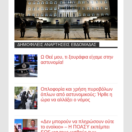
ΔΗΜΟΦΙΛΕΙΣ ΑΝΑΡΤΗΣΕΙΣ ΕΒΔΟΜΑΔΑΣ
Ω Θεέ μου, τι ξουράφια είχαμε στην
αστυνομία!
Οπλοφορία και χρήση πυροβόλων
όπλων από αστυνομικούς: Ήρθε η
ώρα να αλλάξει ο νόμος
«Δεν μπορούν να πληρώσουν ούτε
το ενοίκιο» – Η ΠΟΑΣΥ εκπέμπει