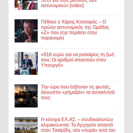
SOS για τους μισθούς των
αστυνομικών [video]
Πέθανε ο Χάρης Κατσαρός – Ο
πρώην αστυνομικός της Ομάδας
«Ζ» που είχε περάσει στην
παρανομία
«918 ευρώ για να ρισκάρεις τη ζωή
σου; Οι αριθμοί απαντούν στον
Υπουργό»
Την ώρα που έσβηναν τις φωτιές,
άγνωστοι «ρήμαζαν» τα αυτοκίνητά
τους
Η κόντρα ΕΛ.ΑΣ. – συνδικαλιστών
κλιμακώνεται: Το Αρχηγείο απαντά
στον Τσαϊρίδη, νέα «πυρά» από τον