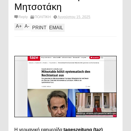
Μητσοτάκη
Reply
ΠΟΛΙΤΙΚΗ
Αυγούστου 15, 2025
A
+
A
-
PRINT
EMAIL
Η γερμανική εφημερίδα
tageszeitung (taz)