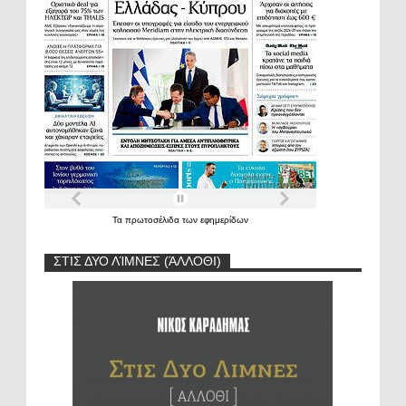
Τα
πρωτοσέλιδα
των
εφημερίδων
ΣΤΙΣ ΔΥΟ ΛΊΜΝΕΣ (ΆΛΛΟΘΙ)