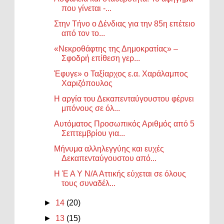
που γίνεται -...
Στην Τήνο ο Δένδιας για την 85η επέτειο
από τον το...
«Νεκροθάφτης της Δημοκρατίας» –
Σφοδρή επίθεση γερ...
Έφυγε» ο Ταξίαρχος ε.α. Χαράλαμπος
Χαριζόπουλος
Η αργία του Δεκαπενταύγουστου φέρνει
μπόνους σε όλ...
Αυτόματος Προσωπικός Αριθμός από 5
Σεπτεμβρίου για...
Μήνυμα αλληλεγγύης και ευχές
Δεκαπενταύγουστου από...
Η Έ Α Υ Ν/Α Αττικής εύχεται σε όλους
τους συναδέλ...
►
14
(20)
►
13
(15)