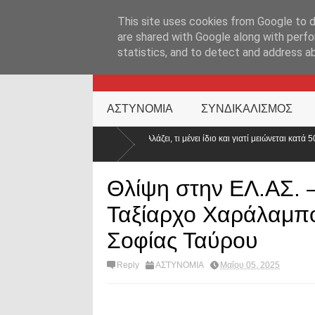
ΑΡΧΙΚΉ ΣΕΛΊΔΑ
ΕΛΛΑΔΑ
ΕΠΙΚΑΙΡΟΤΗΤΑ
ΕΠΙΚΟΙΝΩΝ
This site uses cookies from Google to de
are shared with Google along with perfo
statistics, and to detect and address a
KATEHACKER
ΑΣΤΥΝΟΜΙΑ
ΣΥΝΔΙΚΑΛΙΣΜΟΣ
Τι αλλάζει, τι μένει ίδιο και γιατί μειώνεται κατά 50% ο
Οπλο
ο νό
Θλίψη στην ΕΛ.ΑΣ. –
Ταξίαρχο Χαράλαμπο 
Σοφίας Ταύρου
Reply
ΑΣΤΥΝΟΜΙΑ
Μαΐου 05, 2025