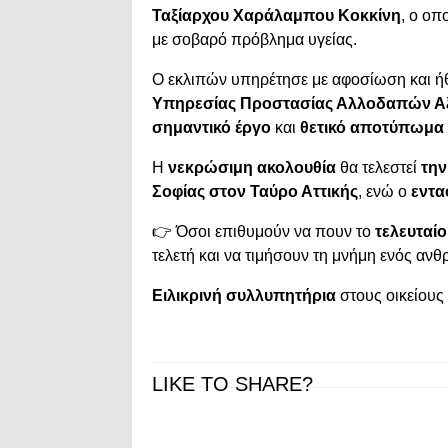
Ταξίαρχου Χαράλαμπου Κοκκίνη
, ο οπ
με σοβαρό πρόβλημα υγείας.
Ο εκλιπών υπηρέτησε με αφοσίωση και ήθ
Υπηρεσίας Προστασίας Αλλοδαπών Α
σημαντικό έργο
και
θετικό αποτύπωμα
Η
νεκρώσιμη ακολουθία
θα τελεστεί
την
Σοφίας στον Ταύρο Αττικής
, ενώ ο
εντα
👉 Όσοι επιθυμούν να πουν το
τελευταί
τελετή και να τιμήσουν τη μνήμη ενός α
Ειλικρινή συλλυπητήρια
στους οικείους 
LIKE TO SHARE?