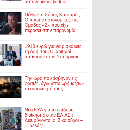
αστυνομικών [video]
Πέθανε ο Χάρης Κατσαρός –
Ο πρώην αστυνομικός της
Ομάδας «Ζ» που είχε
περάσει στην παρανομία
«918 ευρώ για να ρισκάρεις
τη ζωή σου; Οι αριθμοί
απαντούν στον Υπουργό»
Την ώρα που έσβηναν τις
φωτιές, άγνωστοι «ρήμαζαν»
τα αυτοκίνητά τους
Νέα ΚΥΑ για το επίδομα
διοίκησης στην ΕΛ.ΑΣ.:
Διευρύνονται οι δικαιούχοι –
Τι αλλάζει