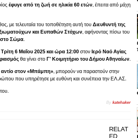
οίος
έφυγε από τη ζωή σε ηλικία 60 ετών
, έπειτα από μάχη
ος, με τελευταία του τοποθέτηση αυτή του
Διευθυντή της
ξιωματούχων και Ευπαθών Στόχων
, αφήνοντας πίσω του
 στο Σώμα
.
 Τρίτη 6 Μαΐου 2025 και ώρα 12:00
στον
Ιερό Ναό Αγίας
φιασμός
θα γίνει στο
Γ' Κοιμητήριο του Δήμου Αθηναίων
.
ο αντίο στον «Μπάμπη»
, μπορούν να παραστούν στην
νθρώπου που υπηρέτησε με ευθύνη και συνέπεια την ΕΛ.ΑΣ.
του.
By
katehaker
RELAT
ED