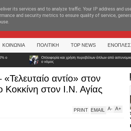
ΊΑ
liver its services and to analyze traffic. Your IP address and us
rmance and security metrics to ensure quality of service, gene
buse.
ΚΟΙΝΩΝΙΑ
ΠΟΛΙΤΙΚΗ
TOP NEWS
ΕΝΟΠΛΕΣ
φορία και χρήση πυροβόλων όπλων από αστυνομικούς: Ήρθε η ώρα να αλλάξει
μος
 «Τελευταίο αντίο» στον
Κοκκίνη στον Ι.Ν. Αγίας
A
-
A
+
PRINT
EMAIL