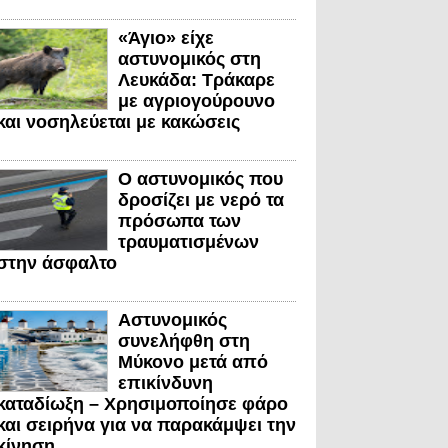
«Άγιο» είχε
αστυνομικός στη
Λευκάδα: Τράκαρε
με αγριογούρουνο
και νοσηλεύεται με κακώσεις
Ο αστυνομικός που
δροσίζει με νερό τα
πρόσωπα των
τραυματισμένων
στην άσφαλτο
Αστυνομικός
συνελήφθη στη
Μύκονο μετά από
επικίνδυνη
καταδίωξη – Χρησιμοποίησε φάρο
και σειρήνα για να παρακάμψει την
κίνηση