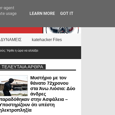
er-agent
rate usage
LEARN MORE
GOT IT
 ΔΥΝΑΜΕΙΣ
katehacker Files
ΤΕΛΕΥΤΑΙΑ ΑΡΘΡΑ
Μυστήριο με τον
θάνατο 72χρονου
στα Άνω Λιόσια: Δύο
άνδρες
παραδόθηκαν στην Ασφάλεια –
Υποστηρίζουν ότι υπέστη
ηλεκτροπληξία