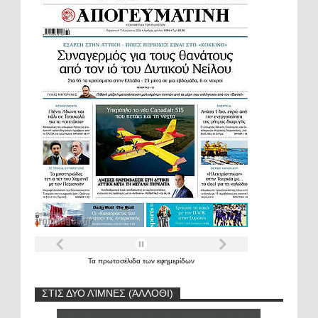
Τα
πρωτοσέλιδα
των
εφημερίδων
ΣΤΙΣ ΔΥΟ ΛΊΜΝΕΣ (ΆΛΛΟΘΙ)