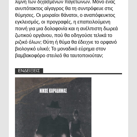
λίμνη των διχασμένων παγετώνων. Μόνο ένας
ανυπότακτος αίγαγρος θα τη συντρόφευε στις
θύμησες. Οι μοιραίοι θάνατοι, ο αναπόφευκτος
εγκλεισμός, οι προγραφές, η επαπειλούμενη
ποινή για μια δολοφονία και η ανέλπιστη δωρεά
ζωτικού οργάνου, πού θα οδηγούσε τελικά το
ριζικό όλων; Θύτη ή θύμα θα έδειχνε το ορφανό
βιολογικό υλικό; Το μοναδικό εύρημα στον
βαμβακοφόρο στειλεό θα ταυτοποιούταν;
ΕΝΔΕΙΞΕΙΣ