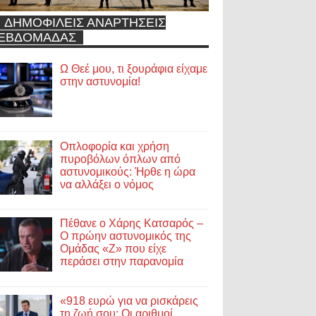
ΔΗΜΟΦΙΛΕΙΣ ΑΝΑΡΤΗΣΕΙΣ
ΕΒΔΟΜΑΔΑΣ
Ω Θεέ μου, τι ξουράφια είχαμε
στην αστυνομία!
Οπλοφορία και χρήση
πυροβόλων όπλων από
αστυνομικούς: Ήρθε η ώρα
να αλλάξει ο νόμος
Πέθανε ο Χάρης Κατσαρός –
Ο πρώην αστυνομικός της
Ομάδας «Ζ» που είχε
περάσει στην παρανομία
«918 ευρώ για να ρισκάρεις
τη ζωή σου; Οι αριθμοί