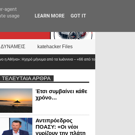
er-agent
rate usage
LEARN MORE
GOT IT
 ΔΥΝΑΜΕΙΣ
katehacker Files
πό τα Ιωάννινα – «66 από τους 168 πεσόντες αστυνομικούς υπηρετούσαν στην
ΤΕΛΕΥΤΑΙΑ ΑΡΘΡΑ
Έτσι συμβαίνει κάθε
χρόνο…
Αντιπρόεδρος
ΠΟΑΣΥ: «Οι νέοι
γυρίζουν την πλάτη