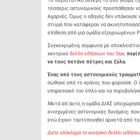
Το περιστατικό συνέβη τo από γευμα τη
τέσσερις αστυνομικούς προσπάθησαν να
Αχαρνές. Όμως ο οδηγός δεν υπάκουσε 
στιγμή που κατάφεραν να ακινητοποίησου
επίθεση από μια ομάδα εξαγριωμένων Ρ
Συγκεκριμένα, σύμφωνα με αποκλειστικ
κεντρικό
,
περίπ
δελτίο ειδήσεων του Star
να τους πετάνε πέτρες και ξύλα.
Ένας από τους αστυνομικούς τραυματ
σώθηκε από το κράνος που φορούσε. Ο ί
υπηρεσιακό του όπλο και να πυροβολήσε
Μετά απ΄αυτό, η ομάδα ΔΙΑΣ αποχώρησε 
ενισχυμένες αστυνομικές δυνάμεις, πο
ενώ έχουν ταυτοποιηθεί αρκετά από τα 
Δείτε ολόκληρο το κεντρικό δελτίο ειδήσεω