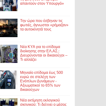
απαντούν στον Υπουργό»
Την ώρα που έσβηναν τις
φωτιές, άγνωστοι «ρήμαζαν»
τα αυτοκίνητά τους
Νέα ΚΥΑ για το επίδομα
διοίκησης στην ΕΛ.ΑΣ.:
Διευρύνονται οι δικαιούχοι –
Τι αλλάζει
Μηνιαίο επίδομα έως 500
ευρώ σε στελέχη των
Ενόπλων Δυνάμεων -
Αξιωματικοί το 65% των
δικαιούχων
Νέα εκτίμηση εκλογικού
σκηνικού: Τι δείχνει ο μέσος