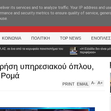
ΊΑ
liver its services and to analyze traffic. Your IP address and us
rmance and security metrics to ensure quality of service, gene
buse.
ΚΟΙΝΩΝΙΑ
ΠΟΛΙΤΙΚΗ
TOP NEWS
ΕΝΟΠΛΕΣ
 πανεπιστήμια του
«Η Ελλάδα δεν είναι μόνο η Αθήνα»: Ηχηρό μήνυμα α
περιφέρεια»
χρήση υπηρεσιακού όπλου,
ν Ρομά
A
-
A
+
PRINT
EMAIL