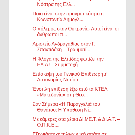
Νόστρα της Ελλ...
Ποια είναι στην πραγματικότητα η
Κωνσταντία Δημογλ...
Ο πόλεμος στην Ουκρανία- Αυτοί είναι οι
άνθρωποι π...
Αριστείο Ανδραγαθίας στον Γ.
Σπαντιδάκη – Τραυματί...
Η Φλόγα της Ελπίδας φωτίζει την
ΕΛ.ΑΣ.: Συμμετοχή ...
Επίσκεψη του Γενικού Επιθεωρητή
Αστυνομίας Νοτίου ...
Ένοπλη επίθεση έξω από τα ΚΤΕΛ
«Μακεδονία» στη Θεσ...
Σαν Σήμερα «Η Παραγγελιά του
Θανάτου: Η Υπόθεση Νί...
Με κάμερες στα χέρια ΔΙ.ΜΕ.Τ. & ΔΙ.Α.Τ. –
Ο.Π.Κ.Ε....
Εξιχνιάστηκε τηλεφωνική απάτη σε