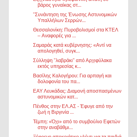
βάρος γυναίκας στ...
"Συνάντηση της Ένωσης Αστυνομικών
Υπαλλήλων Σερρών...
Θεσσαλονίκη: Πυροβολισμοί στα ΚΤΕΛ
– Aναφορές για ...
Σαμαράς κατά κυβέρνησης: «Αντί να
απολογηθεί, συγκ...
Σύλληψη "λαβράκι" από Αρχιφύλακα
εκτός υπηρεσίας κ...
Βασίλης Καλογήρου: Για αρπαγή και
δολοφονία του πα...
ΕΑΥ Λευκάδας: Διαμονή αποσπασμένων
αστυνομικών κατ...
Πένθος στην ΕΛ.ΑΣ - Έφυγε από την
ζωή η Βιργινία ...
Τέμπη: «Όχι» από το συμβούλιο Εφετών
στην αναβάθμι...
Ξέφρενο αποκριάτικο γλέντι για τα παιδιά