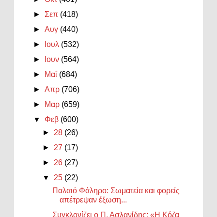
►
Σεπ
(418)
►
Αυγ
(440)
►
Ιουλ
(532)
►
Ιουν
(564)
►
Μαΐ
(684)
►
Απρ
(706)
►
Μαρ
(659)
▼
Φεβ
(600)
►
28
(26)
►
27
(17)
►
26
(27)
▼
25
(22)
Παλαιό Φάληρο: Σωματεία και φορείς
απέτρεψαν έξωση...
Συγκλονίζει ο Π. Ασλανίδης: «Η Κόζα