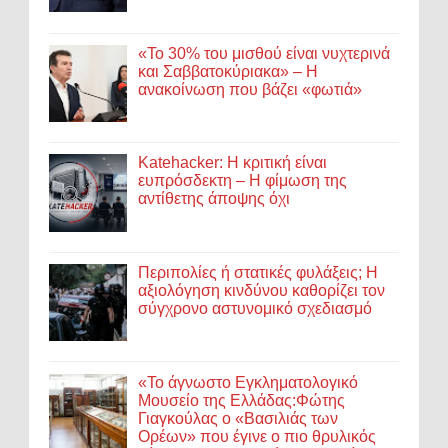
«Το 30% του μισθού είναι νυχτερινά
και Σαββατοκύριακα» – Η
ανακοίνωση που βάζει «φωτιά»
Katehacker: Η κριτική είναι
ευπρόσδεκτη – Η φίμωση της
αντίθετης άποψης όχι
Περιπολίες ή στατικές φυλάξεις; Η
αξιολόγηση κινδύνου καθορίζει τον
σύγχρονο αστυνομικό σχεδιασμό
«Το άγνωστο Εγκληματολογικό
Μουσείο της Ελλάδας:Φώτης
Γιαγκούλας ο «Βασιλιάς των
Ορέων» που έγινε ο πιο θρυλικός