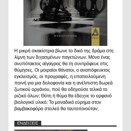
Η μικρή σκακίστρια βίωνε το δικό της δράμα στη
λίμνη των διχασμένων παγετώνων. Μόνο ένας
ανυπότακτος αίγαγρος θα τη συντρόφευε στις
θύμησες. Οι μοιραίοι θάνατοι, ο αναπόφευκτος
εγκλεισμός, οι προγραφές, η επαπειλούμενη
ποινή για μια δολοφονία και η ανέλπιστη δωρεά
ζωτικού οργάνου, πού θα οδηγούσε τελικά το
ριζικό όλων; Θύτη ή θύμα θα έδειχνε το ορφανό
βιολογικό υλικό; Το μοναδικό εύρημα στον
βαμβακοφόρο στειλεό θα ταυτοποιούταν;
ΕΝΔΕΙΞΕΙΣ