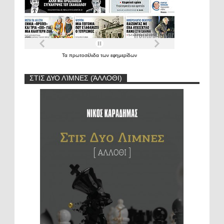
Τα
πρωτοσέλιδα
των
εφημερίδων
ΣΤΙΣ ΔΥΟ ΛΊΜΝΕΣ (ΆΛΛΟΘΙ)