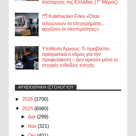
λήσταρχος της Ελλάδας ( Γ' Μέρος)
🗂️ Katehacker Files «Όταν
τελειώνουν τα επιχειρήματα...
αρχίζουν οι σκοπιμότητες»
Υπόθεση Άργους: Τι προβλέπει
πραγματικά ο νόμος για την
προφυλάκιση – Δεν αρκούν μόνο οι
ισχυρές ενδείξεις ενοχής
ΑΡΧΕΙΟΘΉΚΗ ΙΣΤΟΛΟΓΊΟΥ
►
2026
(1700)
▼
2025
(6060)
►
Δεκ
(299)
►
Νοε
(321)
►
Οκτ
(401)