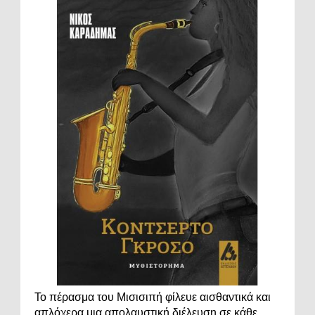
Το πέρασμα του Μισισιπή φίλευε αισθαντικά και
απλόχερα μια απολαυστική διέλευση σε κάθε