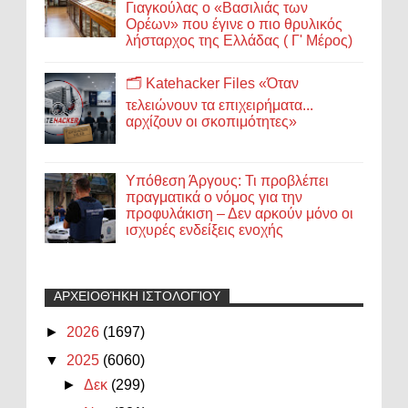
Γιαγκούλας ο «Βασιλιάς των
Ορέων» που έγινε ο πιο θρυλικός
λήσταρχος της Ελλάδας ( Γ' Μέρος)
🗂️ Katehacker Files «Όταν
τελειώνουν τα επιχειρήματα...
αρχίζουν οι σκοπιμότητες»
Υπόθεση Άργους: Τι προβλέπει
πραγματικά ο νόμος για την
προφυλάκιση – Δεν αρκούν μόνο οι
ισχυρές ενδείξεις ενοχής
ΑΡΧΕΙΟΘΉΚΗ ΙΣΤΟΛΟΓΊΟΥ
►
2026
(1697)
▼
2025
(6060)
►
Δεκ
(299)