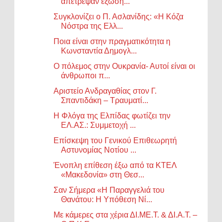
απέτρεψαν έξωση...
Συγκλονίζει ο Π. Ασλανίδης: «Η Κόζα
Νόστρα της Ελλ...
Ποια είναι στην πραγματικότητα η
Κωνσταντία Δημογλ...
Ο πόλεμος στην Ουκρανία- Αυτοί είναι οι
άνθρωποι π...
Αριστείο Ανδραγαθίας στον Γ.
Σπαντιδάκη – Τραυματί...
Η Φλόγα της Ελπίδας φωτίζει την
ΕΛ.ΑΣ.: Συμμετοχή ...
Επίσκεψη του Γενικού Επιθεωρητή
Αστυνομίας Νοτίου ...
Ένοπλη επίθεση έξω από τα ΚΤΕΛ
«Μακεδονία» στη Θεσ...
Σαν Σήμερα «Η Παραγγελιά του
Θανάτου: Η Υπόθεση Νί...
Με κάμερες στα χέρια ΔΙ.ΜΕ.Τ. & ΔΙ.Α.Τ. –