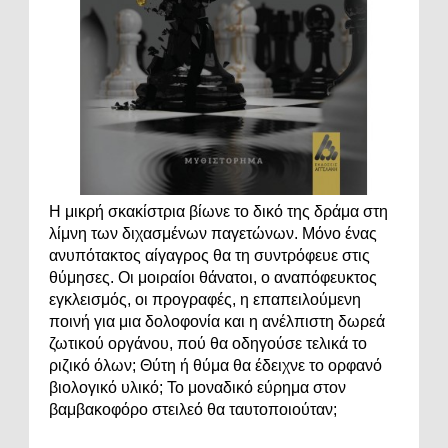
Η μικρή σκακίστρια βίωνε το δικό της δράμα στη
λίμνη των διχασμένων παγετώνων. Μόνο ένας
ανυπότακτος αίγαγρος θα τη συντρόφευε στις
θύμησες. Οι μοιραίοι θάνατοι, ο αναπόφευκτος
εγκλεισμός, οι προγραφές, η επαπειλούμενη
ποινή για μια δολοφονία και η ανέλπιστη δωρεά
ζωτικού οργάνου, πού θα οδηγούσε τελικά το
ριζικό όλων; Θύτη ή θύμα θα έδειχνε το ορφανό
βιολογικό υλικό; Το μοναδικό εύρημα στον
βαμβακοφόρο στειλεό θα ταυτοποιούταν;