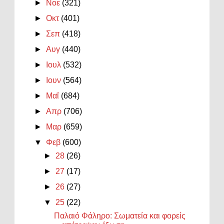
►
Νοε
(321)
►
Οκτ
(401)
►
Σεπ
(418)
►
Αυγ
(440)
►
Ιουλ
(532)
►
Ιουν
(564)
►
Μαΐ
(684)
►
Απρ
(706)
►
Μαρ
(659)
▼
Φεβ
(600)
►
28
(26)
►
27
(17)
►
26
(27)
▼
25
(22)
Παλαιό Φάληρο: Σωματεία και φορείς