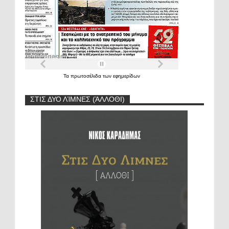
Τα
πρωτοσέλιδα
των
εφημερίδων
ΣΤΙΣ ΔΥΟ ΛΊΜΝΕΣ (ΆΛΛΟΘΙ)