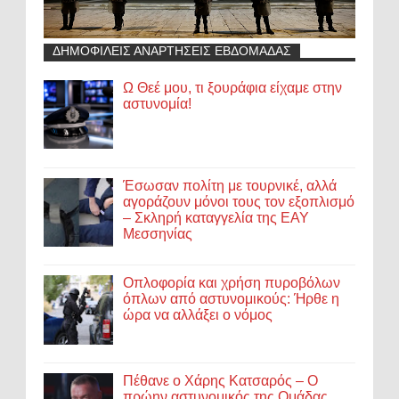
ΔΗΜΟΦΙΛΕΙΣ ΑΝΑΡΤΗΣΕΙΣ ΕΒΔΟΜΑΔΑΣ
Ω Θεέ μου, τι ξουράφια είχαμε στην
αστυνομία!
Έσωσαν πολίτη με τουρνικέ, αλλά
αγοράζουν μόνοι τους τον εξοπλισμό
– Σκληρή καταγγελία της ΕΑΥ
Μεσσηνίας
Οπλοφορία και χρήση πυροβόλων
όπλων από αστυνομικούς: Ήρθε η
ώρα να αλλάξει ο νόμος
Πέθανε ο Χάρης Κατσαρός – Ο
πρώην αστυνομικός της Ομάδας