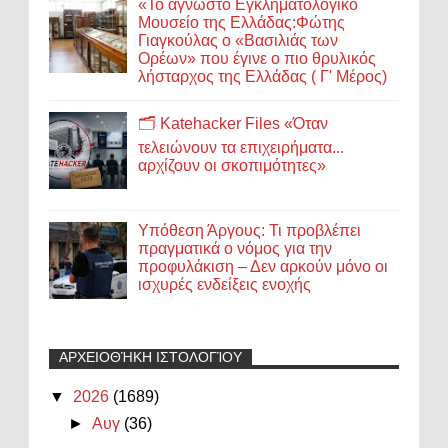
«Το άγνωστο Εγκληματολογικό
Μουσείο της Ελλάδας:Φώτης
Γιαγκούλας ο «Βασιλιάς των
Ορέων» που έγινε ο πιο θρυλικός
λήσταρχος της Ελλάδας ( Γ' Μέρος)
🗂️ Katehacker Files «Όταν
τελειώνουν τα επιχειρήματα...
αρχίζουν οι σκοπιμότητες»
Υπόθεση Άργους: Τι προβλέπει
πραγματικά ο νόμος για την
προφυλάκιση – Δεν αρκούν μόνο οι
ισχυρές ενδείξεις ενοχής
ΑΡΧΕΙΟΘΉΚΗ ΙΣΤΟΛΟΓΊΟΥ
▼
2026
(1689)
►
Αυγ
(36)