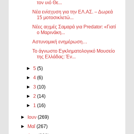
τον υιό Θε...
Νέα ενίσχυση για την ΕΛ.ΑΣ. – Δωρεά
15 μοτοσικλετώ...
Νέες αιχμές Σαμαρά για Predator: «Γιατί
ο Μαρινάκη...
Αστυνομική ενημέρωση…
Το άγνωστο Εγκληματολογικό Μουσείο
της Ελλάδας: Έν...
►
5
(5)
►
4
(6)
►
3
(10)
►
2
(14)
►
1
(16)
►
Ιουν
(269)
►
Μαΐ
(267)