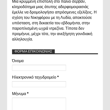
Μια κρυμμένη επιστολή στο παλιό σερβάν,
κληροδότημα μιας άτυπης αδερφομοιρασιάς
έμελλε να δρομολογήσει απρόσμενες εξελίξεις. Η
σχέση του Νικηφόρου με τη Λυδία, αποκτούσε
υπόσταση, στη δεκαετία του εβδομήντα, στην
παροπλισμένη ωχρά ντρεζίνα. Τίποτα δεν
προμήνυε, μέχρι τότε, την ανεξήγητη γονιδιακή
αλληλουχία.
ΦΟΡΜΑ ΕΠΙΚΟΙΝΩΝΙΑΣ
Όνομα
Ηλεκτρονικό ταχυδρομείο
*
Μήνυμα
*