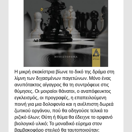
Η μικρή σκακίστρια βίωνε το δικό της δράμα στη
λίμνη των διχασμένων παγετώνων. Μόνο ένας
ανυπότακτος αίγαγρος θα τη συντρόφευε στις
θύμησες. Οι μοιραίοι θάνατοι, ο αναπόφευκτος
εγκλεισμός, οι προγραφές, η επαπειλούμενη
ποινή για μια δολοφονία και η ανέλπιστη δωρεά
ζωτικού οργάνου, πού θα οδηγούσε τελικά το
ριζικό όλων; Θύτη ή θύμα θα έδειχνε το ορφανό
βιολογικό υλικό; Το μοναδικό εύρημα στον
βαμβακοφόρο στειλεό θα ταυτοποιούταν;