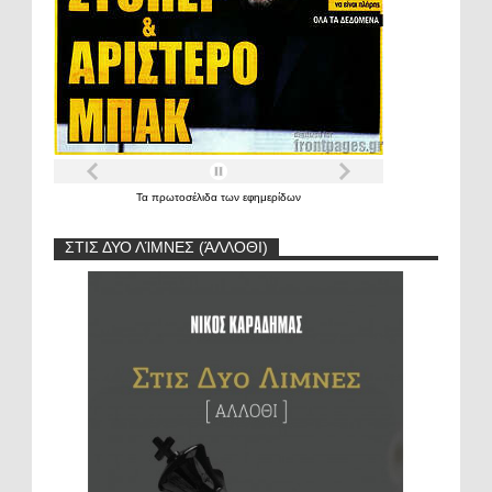
Τα
πρωτοσέλιδα
των
εφημερίδων
ΣΤΙΣ ΔΥΟ ΛΊΜΝΕΣ (ΆΛΛΟΘΙ)