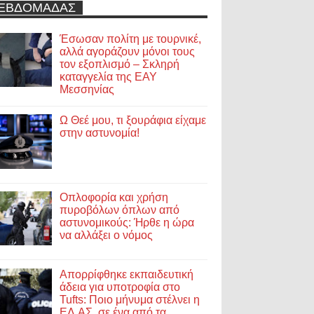
ΕΒΔΟΜΑΔΑΣ
Έσωσαν πολίτη με τουρνικέ,
αλλά αγοράζουν μόνοι τους
τον εξοπλισμό – Σκληρή
καταγγελία της ΕΑΥ
Μεσσηνίας
Ω Θεέ μου, τι ξουράφια είχαμε
στην αστυνομία!
Οπλοφορία και χρήση
πυροβόλων όπλων από
αστυνομικούς: Ήρθε η ώρα
να αλλάξει ο νόμος
Απορρίφθηκε εκπαιδευτική
άδεια για υποτροφία στο
Tufts: Ποιο μήνυμα στέλνει η
ΕΛ.ΑΣ. σε ένα από τα