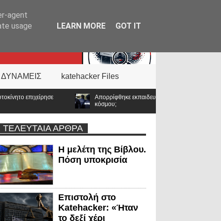
er-agent
rate usage
LEARN MORE
GOT IT
 ΔΥΝΑΜΕΙΣ
katehacker Files
Απορρίφθηκε εκπαιδευτική άδεια για υποτροφία στο Tufts: Ποιο μήνυμα στέλνε
κόσμου;
ΤΕΛΕΥΤΑΙΑ ΑΡΘΡΑ
Η μελέτη της Βίβλου.
Πόση υποκρισία
Επιστολή στο
Katehacker: «Ήταν
το δεξί χέρι