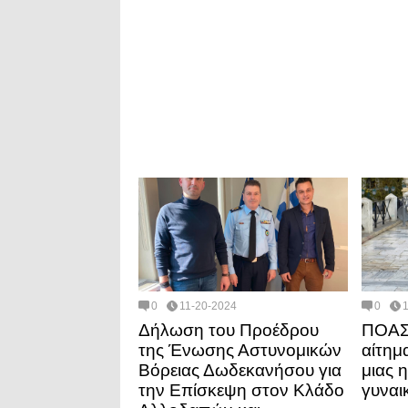
0
11-20-2024
0
Δήλωση του Προέδρου
ΠΟΑΣΥ
της Ένωσης Αστυνομικών
αίτημ
Βόρειας Δωδεκανήσου για
μιας 
την Επίσκεψη στον Κλάδο
γυναι