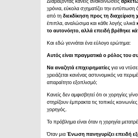
Διαβάζοντας κανείς ανακοινώσεις
αρκετ
χρόνια, εύκολα σχηματίζει την εντύπωση ό
από τη
διεκδίκηση προς τη διαχείριση
έπιπλα, αναλώσιμα και κάθε λογής υλικά
το αυτονόητο, αλλά επειδή βρέθηκε κάπ
Και εδώ γεννάται ένα εύλογο ερώτημα:
Αυτός είναι πραγματικά ο ρόλος του σ
Να αναζητά επιχειρηματίες
για να ντύσ
χρειάζεται κανένας αστυνομικός να περιμέ
απαραίτητο εξοπλισμό;
Κανείς δεν αμφισβητεί ότι οι χορηγίες γίν
στηρίζουν έμπρακτα τις τοπικές κοινωνίες
χορηγός.
Το πρόβλημα είναι όταν η χορηγία μετατρέ
Όταν μια
Ένωση πανηγυρίζει επειδή ε