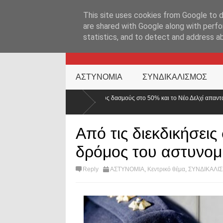
ΑΡΧΙΚΉ ΣΕΛΊΔΑ
ΕΛΛΑΔΑ
ΕΠΙΚΑΙΡΟΤΗΤΑ
ΕΠΙΚΟΙΝΩΝ
This site uses cookies from Google to de
are shared with Google along with perfo
statistics, and to detect and address a
KATEHACKER
ΑΣΤΥΝΟΜΙΑ
ΣΥΝΔΙΚΑΛΙΣΜΟΣ
άζει τους δασμούς στο 50% και το Νέο Δελχί απαντά
Τροχαίο με δύο τ
αναστροφή
Από τις διεκδικήσεις
δρόμος του αστυνομ
Reply
ΑΣΤΥΝΟΜΙΑ
,
Κεντρικό θέμα
,
ΣΥΝΔΙΚΑΛΙ