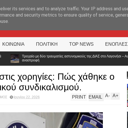
ΊΑ
liver its services and to analyze traffic. Your IP address and us
rmance and security metrics to ensure quality of service, gene
buse.
ΚΟΙΝΩΝΙΑ
ΠΟΛΙΤΙΚΗ
TOP NEWS
ΕΝΟΠΛΕΣ
ραυματίες αστυνομικούς της ΔΙΑΣ στο Λαγονήσι – Αυτοκίνητο επιχείρησε
 στις χορηγίες: Πώς χάθηκε ο
ικού συνδικαλισμού.
A
-
A
+
PRINT
EMAIL
ΣΜΟΣ
Ιουνίου 22, 2026