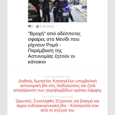
0
4-24-2025
"Βροχή" από αδέσποτες
σφαίρες στο Μενίδι που
ρίχνουν Ρομά -
Παρέμβαση της
Αστυνομίας ζητούν οι
κάτοικοι
ΝΕΌΤΕΡΗ ΑΝΆΡΤΗΣΗ
Διεθνής Αμνηστία: Καταγγέλλει υπερβολική
αστυνομική βία στις διαδηλώσεις και ζητά
απαγόρευση των χειροβομβίδων κρότου-λάμψης
ΠΑΛΑΙΌΤΕΡΗ ΑΝΆΡΤΗΣΗ
Ωρωπός: Συνελήφθη 32χρονος για βιασμό και
άγρια ενδοοικογενειακή βία – Καταγγελία σοκ
από τη σύζυγό του