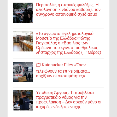
Περιπολίες ή στατικές φυλάξεις; Η
αξιολόγηση κινδύνου καθορίζει τον
σύγχρονο αστυνομικό σχεδιασμό
«Το άγνωστο Εγκληματολογικό
Μουσείο της Ελλάδας:Φώτης
Γιαγκούλας ο «Βασιλιάς των
Ορέων» που έγινε ο πιο θρυλικός
λήσταρχος της Ελλάδας ( Γ' Μέρος)
🗂️ Katehacker Files «Όταν
τελειώνουν τα επιχειρήματα...
αρχίζουν οι σκοπιμότητες»
Υπόθεση Άργους: Τι προβλέπει
πραγματικά ο νόμος για την
προφυλάκιση – Δεν αρκούν μόνο οι
ισχυρές ενδείξεις ενοχής