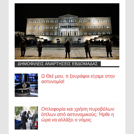
ΔΗΜΟΦΙΛΕΙΣ ΑΝΑΡΤΗΣΕΙΣ ΕΒΔΟΜΑΔΑΣ
Ω Θεέ μου, τι ξουράφια είχαμε στην
αστυνομία!
Οπλοφορία και χρήση πυροβόλων
όπλων από αστυνομικούς: Ήρθε η
ώρα να αλλάξει ο νόμος