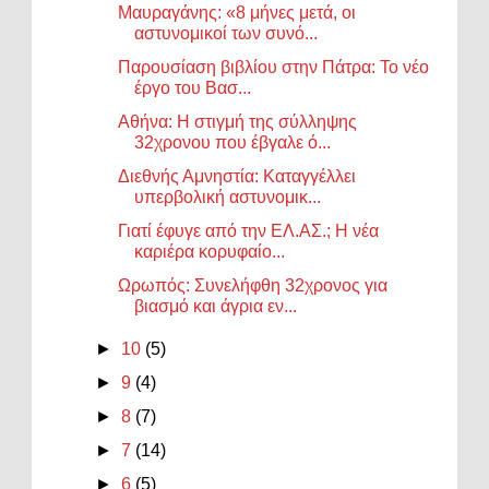
Μαυραγάνης: «8 μήνες μετά, οι
αστυνομικοί των συνό...
Παρουσίαση βιβλίου στην Πάτρα: Το νέο
έργο του Βασ...
Αθήνα: Η στιγμή της σύλληψης
32χρονου που έβγαλε ό...
Διεθνής Αμνηστία: Καταγγέλλει
υπερβολική αστυνομικ...
Γιατί έφυγε από την ΕΛ.ΑΣ.; Η νέα
καριέρα κορυφαίο...
Ωρωπός: Συνελήφθη 32χρονος για
βιασμό και άγρια εν...
►
10
(5)
►
9
(4)
►
8
(7)
►
7
(14)
►
6
(5)