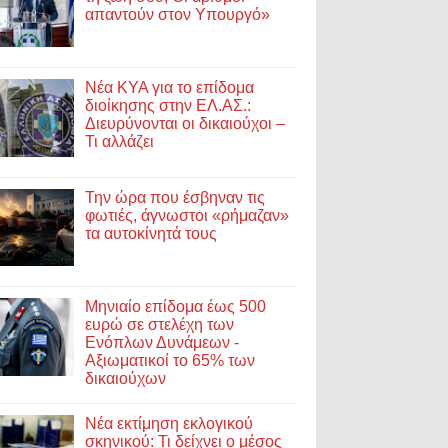
απαντούν στον Υπουργό»
Νέα ΚΥΑ για το επίδομα
διοίκησης στην ΕΛ.ΑΣ.:
Διευρύνονται οι δικαιούχοι –
Τι αλλάζει
Την ώρα που έσβηναν τις
φωτιές, άγνωστοι «ρήμαζαν»
τα αυτοκίνητά τους
Μηνιαίο επίδομα έως 500
ευρώ σε στελέχη των
Ενόπλων Δυνάμεων -
Αξιωματικοί το 65% των
δικαιούχων
Νέα εκτίμηση εκλογικού
σκηνικού: Τι δείχνει ο μέσος