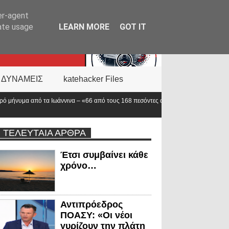
er-agent
rate usage
LEARN MORE
GOT IT
 ΔΥΝΑΜΕΙΣ
katehacker Files
«66 από τους 168 πεσόντες αστυνομικούς υπηρετούσαν στην
Νέα ΚΥΑ
αλλάζει
ΤΕΛΕΥΤΑΙΑ ΑΡΘΡΑ
Έτσι συμβαίνει κάθε
χρόνο…
Αντιπρόεδρος
ΠΟΑΣΥ: «Οι νέοι
γυρίζουν την πλάτη