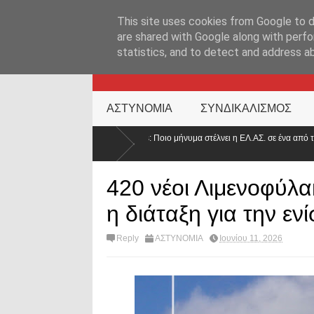
ΑΡΧΙΚΉ ΣΕΛΊΔΑ
ΕΛΛΑΔΑ
ΕΠΙΚΑΙΡΟΤΗΤΑ
ΕΠΙΚΟΙΝΩΝ
This site uses cookies from Google to de
are shared with Google along with perfo
statistics, and to detect and address a
KATEHACKER
ΑΣΤΥΝΟΜΙΑ
ΣΥΝΔΙΚΑΛΙΣΜΟΣ
ο Tufts: Ποιο μήνυμα στέλνει η ΕΛ.ΑΣ. σε ένα από τα κορυφαία πανεπιστήμια του
420 νέοι Λιμενοφύλ
η διάταξη για την εν
Reply
ΑΣΤΥΝΟΜΙΑ
Ιουνίου 11, 2026