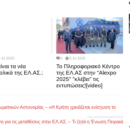
5-11-2025
0
5-11-2025
ίναι τα νέα
Το Πληροφοριακό Κέντρο
ολικά της ΕΛ.ΑΣ.;
της ΕΛ.ΑΣ στην "Alexpo
2025" "κλέβει" τις
εντυπώσεις![video]
ματικών Αστυνομίας – «Η Κρήτη χρειάζεται ενίσχυση το
ΠΑΛΑΙΌΤΕΡΗ ΑΝΆΡΤΗΣΗ
για τις μεταθέσεις στην ΕΛ.ΑΣ. – Τι ζητά η Ένωση Πειραιά