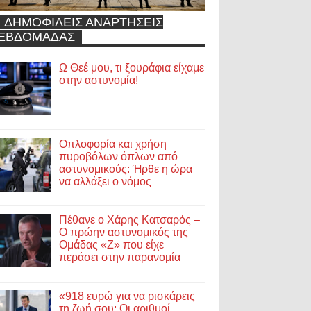
ΔΗΜΟΦΙΛΕΙΣ ΑΝΑΡΤΗΣΕΙΣ
ΕΒΔΟΜΑΔΑΣ
Ω Θεέ μου, τι ξουράφια είχαμε
στην αστυνομία!
Οπλοφορία και χρήση
πυροβόλων όπλων από
αστυνομικούς: Ήρθε η ώρα
να αλλάξει ο νόμος
Πέθανε ο Χάρης Κατσαρός –
Ο πρώην αστυνομικός της
Ομάδας «Ζ» που είχε
περάσει στην παρανομία
«918 ευρώ για να ρισκάρεις
τη ζωή σου; Οι αριθμοί