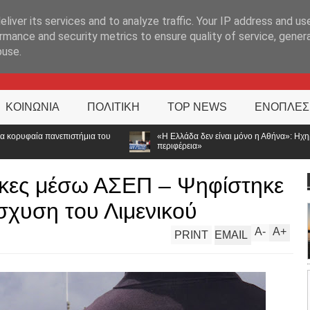
ΊΑ
liver its services and to analyze traffic. Your IP address and us
rmance and security metrics to ensure quality of service, gene
buse.
ΚΟΙΝΩΝΙΑ
ΠΟΛΙΤΙΚΗ
TOP NEWS
ΕΝΟΠΛΕΣ
«Η Ελλάδα δεν είναι μόνο η Αθήνα»: Ηχηρό μήνυμα από τα Ιωάννινα – 
περιφέρεια»
ακες μέσω ΑΣΕΠ – Ψηφίστηκε
ίσχυση του Λιμενικού
A
-
A
+
PRINT
EMAIL