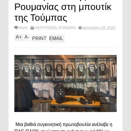
Ρουμανίας στη μπουτίκ
της Τούμπας
Reply
ΑΘΛΗΤΙΣΜΟΣ
,
ΚΟΙΝΩΝΙΑ
Ιανουαρίου 28, 2026
A
+
A
-
PRINT
EMAIL
Μια βαθιά συγκινητική πρωτοβουλία ανέλαβε η