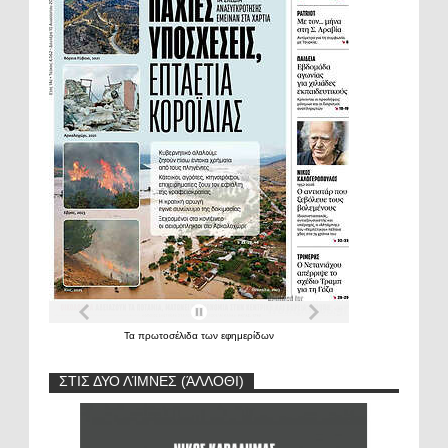
Τα
πρωτοσέλιδα
των
εφημερίδων
ΣΤΙΣ ΔΥΟ ΛΊΜΝΕΣ (ΆΛΛΟΘΙ)