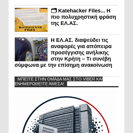
🗂️ Katehacker Files... Η
πιο πολυχρηστική φράση
της ΕΛ.ΑΣ.
Η ΕΛ.ΑΣ. διαψεύδει τις
αναφορές για απόπειρα
προσέγγισης ανήλικης
στην Κρήτη – Τι συνέβη
σύμφωνα με την επίσημη ανακοίνωση
ΜΠΕΊΤΕ ΣΤΗΝ ΟΜΆΔΑ ΜΑΣ ΣΤΟ VIBER ΚΑΙ
ΕΝΗΜΕΡΩΘΕΊΤΕ ΆΜΕΣΑ!