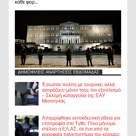
κάθε φορ...
ΔΗΜΟΦΙΛΕΙΣ ΑΝΑΡΤΗΣΕΙΣ ΕΒΔΟΜΑΔΑΣ
Έσωσαν πολίτη με τουρνικέ, αλλά
αγοράζουν μόνοι τους τον εξοπλισμό
– Σκληρή καταγγελία της ΕΑΥ
Μεσσηνίας
Απορρίφθηκε εκπαιδευτική άδεια για
υποτροφία στο Tufts: Ποιο μήνυμα
στέλνει η ΕΛ.ΑΣ. σε ένα από τα
κορυφαία πανεπιστήμια του κόσμου;