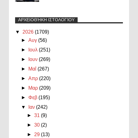
ΑΡΧΕΙΟΘΉΚΗ ΙΣΤΟΛΟΓΊΟΥ
▼
2026
(1709)
►
Αυγ
(56)
►
Ιουλ
(251)
►
Ιουν
(269)
►
Μαΐ
(267)
►
Απρ
(220)
►
Μαρ
(209)
►
Φεβ
(195)
▼
Ιαν
(242)
►
31
(9)
►
30
(2)
►
29
(13)