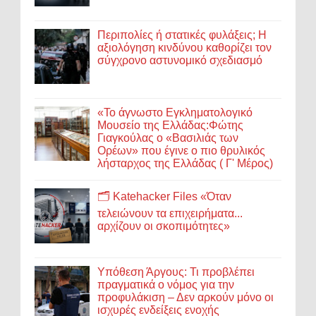
Περιπολίες ή στατικές φυλάξεις; Η
αξιολόγηση κινδύνου καθορίζει τον
σύγχρονο αστυνομικό σχεδιασμό
«Το άγνωστο Εγκληματολογικό
Μουσείο της Ελλάδας:Φώτης
Γιαγκούλας ο «Βασιλιάς των
Ορέων» που έγινε ο πιο θρυλικός
λήσταρχος της Ελλάδας ( Γ' Μέρος)
🗂️ Katehacker Files «Όταν
τελειώνουν τα επιχειρήματα...
αρχίζουν οι σκοπιμότητες»
Υπόθεση Άργους: Τι προβλέπει
πραγματικά ο νόμος για την
προφυλάκιση – Δεν αρκούν μόνο οι
ισχυρές ενδείξεις ενοχής