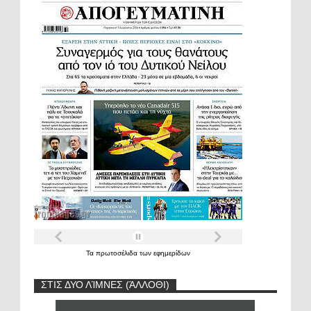
Τα
πρωτοσέλιδα
των
εφημερίδων
ΣΤΙΣ ΔΥΟ ΛΊΜΝΕΣ (ΆΛΛΟΘΙ)