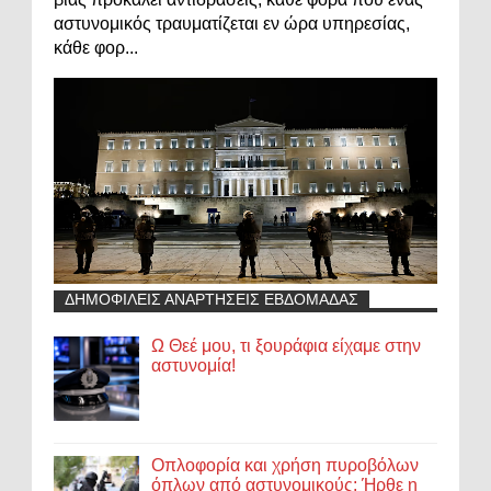
αστυνομικός τραυματίζεται εν ώρα υπηρεσίας,
κάθε φορ...
ΔΗΜΟΦΙΛΕΙΣ ΑΝΑΡΤΗΣΕΙΣ ΕΒΔΟΜΑΔΑΣ
Ω Θεέ μου, τι ξουράφια είχαμε στην
αστυνομία!
Οπλοφορία και χρήση πυροβόλων
όπλων από αστυνομικούς: Ήρθε η