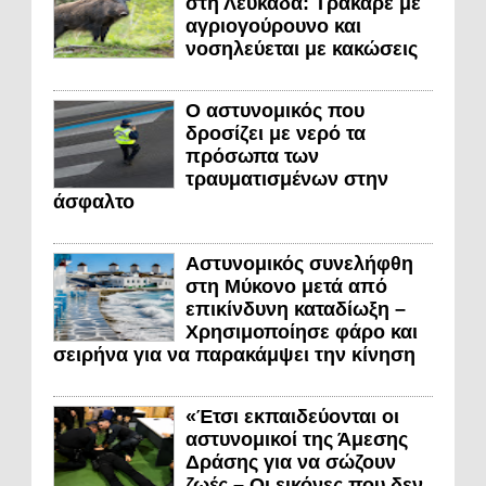
στη Λευκάδα: Τράκαρε με
αγριογούρουνο και
νοσηλεύεται με κακώσεις
Ο αστυνομικός που
δροσίζει με νερό τα
πρόσωπα των
τραυματισμένων στην
άσφαλτο
Αστυνομικός συνελήφθη
στη Μύκονο μετά από
επικίνδυνη καταδίωξη –
Χρησιμοποίησε φάρο και
σειρήνα για να παρακάμψει την κίνηση
«Έτσι εκπαιδεύονται οι
αστυνομικοί της Άμεσης
Δράσης για να σώζουν
ζωές – Οι εικόνες που δεν