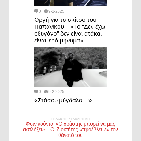
0
9-2-2025
Οργή για το σκίτσο του
Παπανίκου – «Το “Δεν έχω
οξυγόνο” δεν είναι ατάκα,
είναι ιερό μήνυμα»
0
9-2-2025
«Στάσου μύγδαλα…»
ΠΑΛΑΙΌΤΕΡΗ ΑΝΆΡΤΗΣΗ
Φοινικούντα: «Ο δράστης μπορεί να μας
εκπλήξει» – Ο ιδιοκτήτης «προέβλεψε» τον
θάνατό του