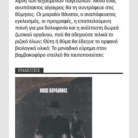
λίμνη των διχασμένων παγετώνων. Μόνο ένας
ανυπότακτος αίγαγρος θα τη συντρόφευε στις
θύμησες. Οι μοιραίοι θάνατοι, ο αναπόφευκτος
εγκλεισμός, οι προγραφές, η επαπειλούμενη
ποινή για μια δολοφονία και η ανέλπιστη δωρεά
ζωτικού οργάνου, πού θα οδηγούσε τελικά το
ριζικό όλων; Θύτη ή θύμα θα έδειχνε το ορφανό
βιολογικό υλικό; Το μοναδικό εύρημα στον
βαμβακοφόρο στειλεό θα ταυτοποιούταν;
ΕΝΔΕΙΞΕΙΣ