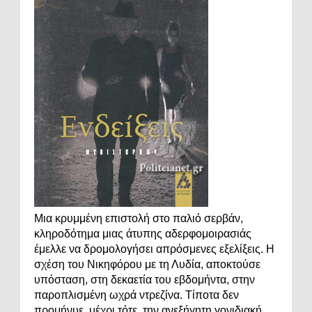
Μια κρυμμένη επιστολή στο παλιό σερβάν,
κληροδότημα μιας άτυπης αδερφομοιρασιάς
έμελλε να δρομολογήσει απρόσμενες εξελίξεις. Η
σχέση του Νικηφόρου με τη Λυδία, αποκτούσε
υπόσταση, στη δεκαετία του εβδομήντα, στην
παροπλισμένη ωχρά ντρεζίνα. Τίποτα δεν
προμήνυε, μέχρι τότε, την ανεξήγητη γονιδιακή