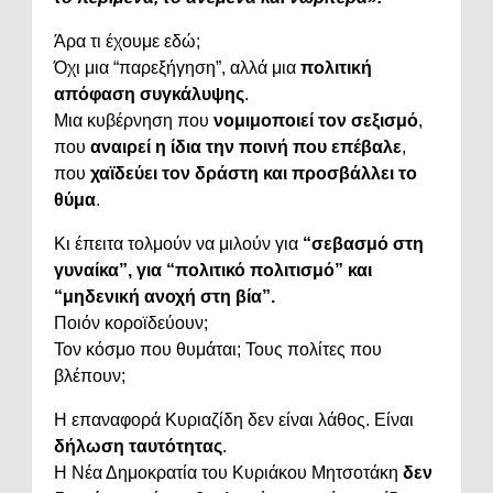
Άρα τι έχουμε εδώ;
Όχι μια “παρεξήγηση”, αλλά μια
πολιτική
απόφαση συγκάλυψης
.
Μια κυβέρνηση που
νομιμοποιεί τον σεξισμό
,
που
αναιρεί η ίδια την ποινή που επέβαλε
,
που
χαϊδεύει τον δράστη και προσβάλλει το
θύμα
.
Κι έπειτα τολμούν να μιλούν για
“σεβασμό στη
γυναίκα”, για “πολιτικό πολιτισμό” και
“μηδενική ανοχή στη βία”.
Ποιόν κοροϊδεύουν;
Τον κόσμο που θυμάται; Τους πολίτες που
βλέπουν;
Η επαναφορά Κυριαζίδη δεν είναι λάθος. Είναι
δήλωση ταυτότητας
.
Η Νέα Δημοκρατία του Κυριάκου Μητσοτάκη
δεν