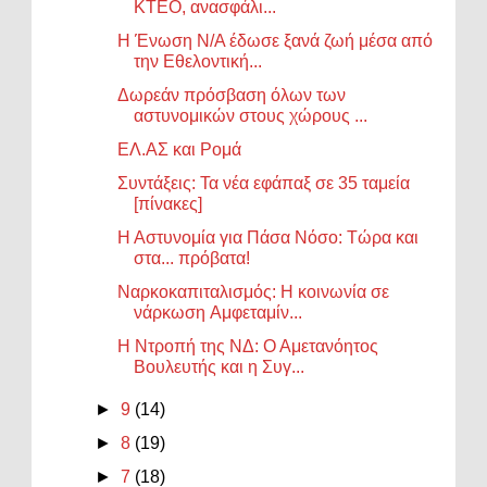
ΚΤΕΟ, ανασφάλι...
Η Ένωση N/A έδωσε ξανά ζωή μέσα από
την Εθελοντική...
Δωρεάν πρόσβαση όλων των
αστυνομικών στους χώρους ...
ΕΛ.ΑΣ και Ρομά
Συντάξεις: Τα νέα εφάπαξ σε 35 ταμεία
[πίνακες]
Η Αστυνομία για Πάσα Νόσο: Τώρα και
στα... πρόβατα!
Ναρκοκαπιταλισμός: Η κοινωνία σε
νάρκωση Aμφεταμίν...
Η Ντροπή της ΝΔ: Ο Αμετανόητος
Βουλευτής και η Συγ...
►
9
(14)
►
8
(19)
►
7
(18)