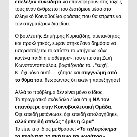
επέλεξαν συνειδητά
να επαναφέρουν στις τάξεις
τους έναν άνθρωπο που ξεστόμισε μέσα στο
ελληνικό Κοινοβούλιο φράσεις που θα έπρεπε να
τον στιγματίζουν δια βίου.
Ο βουλευτής Δημήτρης Κυριαζίδης, αμετανόητος
και προκλητικός, εμφανίστηκε ξανά δημόσια να
υπερασπίζεται το απίστευτο «πήγαινε κάνε
κανένα παιδί ή υιοθέτησε» που είπε στη Ζωή
Κωνσταντοπούλου, βαφτίζοντάς το... “ευχή”.
Κι όχι μόνο αυτό — ζήτησε και
συγγνώμη από
το θύμα του
, θεωρώντας ότι εκείνη παρεξήγησε!
Αλλά το πρόβλημα δεν είναι μόνο ο ίδιος.
Το πραγματικό σκάνδαλο είναι ότι
η ΝΔ τον
επανέφερε στην Κοινοβουλευτική Ομάδα
.
Όχι επειδή μετάνιωσε, όχι επειδή απολογήθηκε,
αλλά επειδή απλώς “ήρθε η ώρα”.
Το είπε κι ο ίδιος με θράσος:
«Το τηλεφώνημα
το περίμενα, το ανέμενα και νωρίτερα».