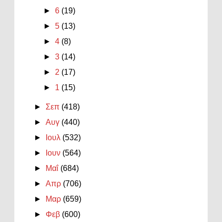
►
6
(19)
►
5
(13)
►
4
(8)
►
3
(14)
►
2
(17)
►
1
(15)
►
Σεπ
(418)
►
Αυγ
(440)
►
Ιουλ
(532)
►
Ιουν
(564)
►
Μαΐ
(684)
►
Απρ
(706)
►
Μαρ
(659)
►
Φεβ
(600)