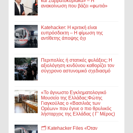
και Σαββατοκύριακα» – Η
ανακοίνωση που βάζει «φωτιά»
Katehacker: Η κριτική είναι
ευπρόσδεκτη – Η φίμωση της
αντίθετης άποψης όχι
Περιπολίες ή στατικές φυλάξεις; Η
αξιολόγηση κινδύνου καθορίζει τον
σύγχρονο αστυνομικό σχεδιασμό
«Το άγνωστο Εγκληματολογικό
Μουσείο της Ελλάδας:Φώτης
Γιαγκούλας ο «Βασιλιάς των
Ορέων» που έγινε ο πιο θρυλικός
λήσταρχος της Ελλάδας ( Γ' Μέρος)
🗂️ Katehacker Files «Όταν