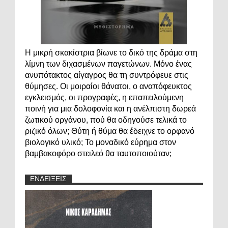
Η μικρή σκακίστρια βίωνε το δικό της δράμα στη
λίμνη των διχασμένων παγετώνων. Μόνο ένας
ανυπότακτος αίγαγρος θα τη συντρόφευε στις
θύμησες. Οι μοιραίοι θάνατοι, ο αναπόφευκτος
εγκλεισμός, οι προγραφές, η επαπειλούμενη
ποινή για μια δολοφονία και η ανέλπιστη δωρεά
ζωτικού οργάνου, πού θα οδηγούσε τελικά το
ριζικό όλων; Θύτη ή θύμα θα έδειχνε το ορφανό
βιολογικό υλικό; Το μοναδικό εύρημα στον
βαμβακοφόρο στειλεό θα ταυτοποιούταν;
ΕΝΔΕΙΞΕΙΣ