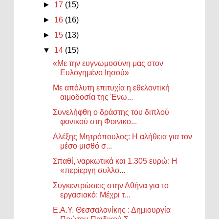
►
17
(15)
►
16
(16)
►
15
(13)
▼
14
(15)
«Με την ευγνωμοσύνη μας στον
Ευλογημένο Ιησού»
Με απόλυτη επιτυχία η εθελοντική
αιμοδοσία της Ένω...
Συνελήφθη ο δράστης του διπλού
φονικού στη Φοινικο...
Αλέξης Μητρόπουλος: Η αλήθεια για τον
μέσο μισθό σ...
Σπαθί, ναρκωτικά και 1.305 ευρώ: Η
«περίεργη συλλο...
Συγκεντρώσεις στην Αθήνα για το
εργασιακό: Μέχρι τ...
Ε.Α.Υ. Θεσσαλονίκης : Δημιουργία