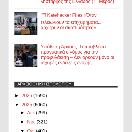
λήσταρχος της Ελλάδας ( Γ' Μέρος)
🗂️ Katehacker Files «Όταν
τελειώνουν τα επιχειρήματα...
αρχίζουν οι σκοπιμότητες»
Υπόθεση Άργους: Τι προβλέπει
πραγματικά ο νόμος για την
προφυλάκιση – Δεν αρκούν μόνο οι
ισχυρές ενδείξεις ενοχής
ΑΡΧΕΙΟΘΉΚΗ ΙΣΤΟΛΟΓΊΟΥ
►
2026
(1690)
▼
2025
(6060)
►
Δεκ
(299)
►
Νοε
(321)
▼
Οκτ
(401)