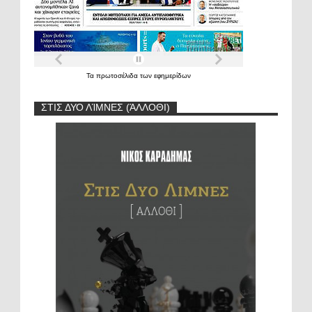
Τα
πρωτοσέλιδα
των
εφημερίδων
ΣΤΙΣ ΔΥΟ ΛΊΜΝΕΣ (ΆΛΛΟΘΙ)