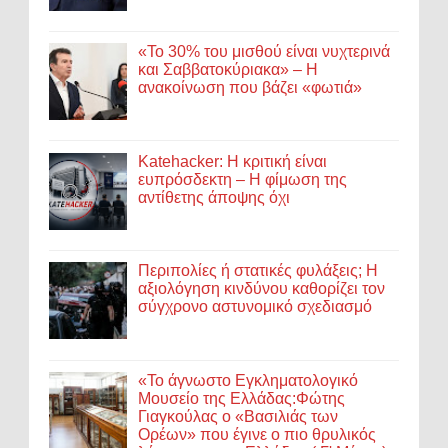
«Το 30% του μισθού είναι νυχτερινά
και Σαββατοκύριακα» – Η
ανακοίνωση που βάζει «φωτιά»
Katehacker: Η κριτική είναι
ευπρόσδεκτη – Η φίμωση της
αντίθετης άποψης όχι
Περιπολίες ή στατικές φυλάξεις; Η
αξιολόγηση κινδύνου καθορίζει τον
σύγχρονο αστυνομικό σχεδιασμό
«Το άγνωστο Εγκληματολογικό
Μουσείο της Ελλάδας:Φώτης
Γιαγκούλας ο «Βασιλιάς των
Ορέων» που έγινε ο πιο θρυλικός