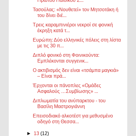
Πρώτου Παιδικού Σ...
Τασούλας: «Νουθετεί» τον Μητσοτάκη ή
του δίνει διέ...
Τρεις καραμπινιέροι νεκροί σε φονική
έκρηξη κατά τ...
Ευρώπη: Δύο ελληνικές πόλεις στη λίστα
με τις 30 π...
Διπλό φονικό στη Φοινικούντα:
Εμπλέκονται συγγενικ...
Ο ακτιβισμός δεν είναι «τσάμπα μαγκιά»
– Είναι πρά...
Έρχονται οι πάνοπλες «Ομάδες
Ασφαλούς …Συμβίωσης» ...
Διπλωματία του ανύπαρκτου - του
Βασίλη Μαστρογιάννη
Επεισοδιακό αλκοτέστ για μεθυσμένο
οδηγό στη Θεσσα...
►
13
(12)