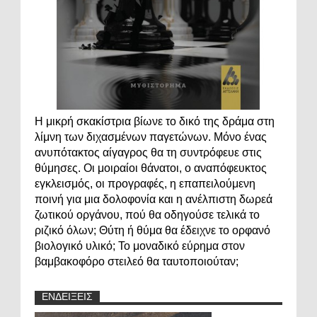
Η μικρή σκακίστρια βίωνε το δικό της δράμα στη
λίμνη των διχασμένων παγετώνων. Μόνο ένας
ανυπότακτος αίγαγρος θα τη συντρόφευε στις
θύμησες. Οι μοιραίοι θάνατοι, ο αναπόφευκτος
εγκλεισμός, οι προγραφές, η επαπειλούμενη
ποινή για μια δολοφονία και η ανέλπιστη δωρεά
ζωτικού οργάνου, πού θα οδηγούσε τελικά το
ριζικό όλων; Θύτη ή θύμα θα έδειχνε το ορφανό
βιολογικό υλικό; Το μοναδικό εύρημα στον
βαμβακοφόρο στειλεό θα ταυτοποιούταν;
ΕΝΔΕΙΞΕΙΣ