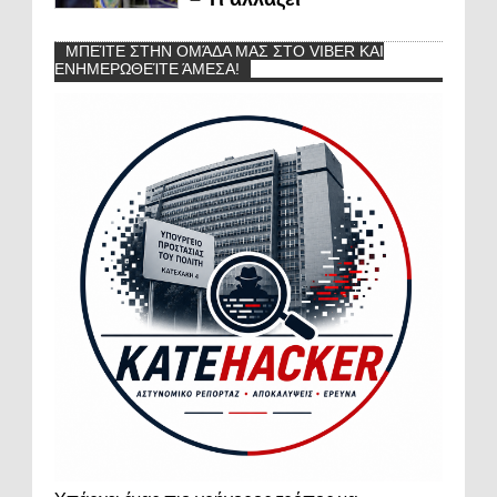
ΜΠΕΊΤΕ ΣΤΗΝ ΟΜΆΔΑ ΜΑΣ ΣΤΟ VIBER ΚΑΙ
ΕΝΗΜΕΡΩΘΕΊΤΕ ΆΜΕΣΑ!