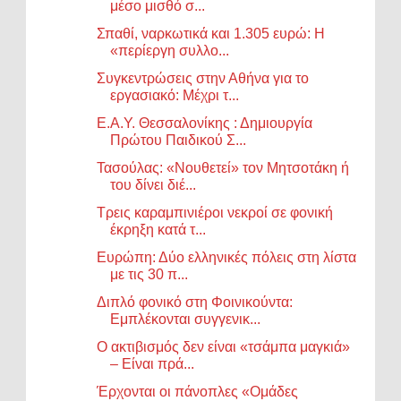
μέσο μισθό σ...
Σπαθί, ναρκωτικά και 1.305 ευρώ: Η
«περίεργη συλλο...
Συγκεντρώσεις στην Αθήνα για το
εργασιακό: Μέχρι τ...
Ε.Α.Υ. Θεσσαλονίκης : Δημιουργία
Πρώτου Παιδικού Σ...
Τασούλας: «Νουθετεί» τον Μητσοτάκη ή
του δίνει διέ...
Τρεις καραμπινιέροι νεκροί σε φονική
έκρηξη κατά τ...
Ευρώπη: Δύο ελληνικές πόλεις στη λίστα
με τις 30 π...
Διπλό φονικό στη Φοινικούντα:
Εμπλέκονται συγγενικ...
Ο ακτιβισμός δεν είναι «τσάμπα μαγκιά»
– Είναι πρά...
Έρχονται οι πάνοπλες «Ομάδες