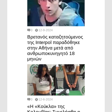
0
12-9-2024
Βρετανός καταζητούμενος
της Interpol παραδόθηκε
στην Αθήνα μετά από
ανθρωποκυνηγητό 18
μηνών
0
12-6-2024
«Η «Κούκλα» της
Κολομβίας: Συνελήφθη η