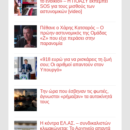
το ενοίκιο» – Η ΠΟΑΣΥ εκπέμπει
SOS για τους μισθούς των
αστυνομικών [video]
Πέθανε ο Χάρης Κατσαρός – Ο
πρώην αστυνομικός της Ομάδας
«Ζ» που είχε περάσει στην
παρανομία
«918 ευρώ για να ρισκάρεις τη ζωή
σου; Οι αριθμοί απαντούν στον
Υπουργό»
Την ώρα που έσβηναν τις φωτιές,
άγνωστοι «ρήμαζαν» τα αυτοκίνητά
τους
Η κόντρα ΕΛ.ΑΣ. – συνδικαλιστών
κλιμακώνεται: Το Αρχηγείο απαντά