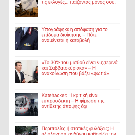
τις εκλογές... παίζοντας μόνος σου.
Υπογράφηκε η απόφαση για το
επίδομα διοίκησης – Πότε
αναμένεται η καταβολή
«Το 30% του μισθού είναι νυχτερινά
και Σαββατοκύριακα» – Η
ανακοίνωση που βάζει «φωτιά»
Katehacker: Η κριτική είναι
ευπρόσδεκτη – Η φίμωση της
αντίθετης άποψης όχι
Περιπολίες ή στατικές φυλάξεις; Η
αξιολόγηση κινδύνου καθορίζει τον