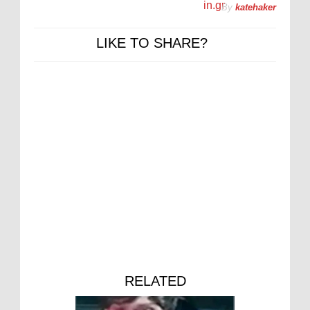
in.gr
By
katehaker
LIKE TO SHARE?
RELATED