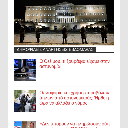
ΔΗΜΟΦΙΛΕΙΣ ΑΝΑΡΤΗΣΕΙΣ ΕΒΔΟΜΑΔΑΣ
Ω Θεέ μου, τι ξουράφια είχαμε στην
αστυνομία!
Οπλοφορία και χρήση πυροβόλων
όπλων από αστυνομικούς: Ήρθε η
ώρα να αλλάξει ο νόμος
«Δεν μπορούν να πληρώσουν ούτε