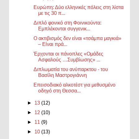
Ευρώπη: Δύο ελληνικές πόλεις στη λίστα
με τις 30 π...
Διπλό φονικό στη Φοινικούντα:
Εμπλέκονται συγγενικ...
Ο ακτιβισμός δεν είναι «τσάμπα μαγκιά»
– Είναι πρά...
Έρχονται οι πάνοπλες «Ομάδες
Ασφαλούς …Συμβίωσης» ...
Διπλωματία του ανύπαρκτου - του
Βασίλη Μαστρογιάννη
Επεισοδιακό αλκοτέστ για μεθυσμένο
οδηγό στη Θεσσα...
►
13
(12)
►
12
(10)
►
11
(9)
►
10
(13)