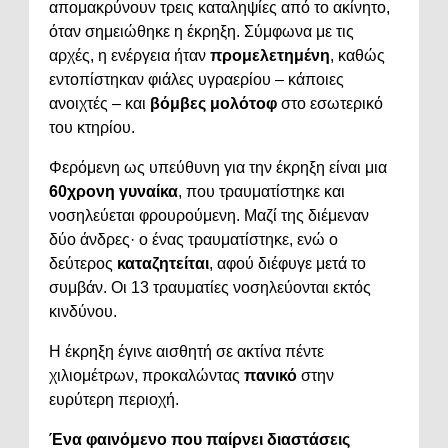
απομακρύνουν τρεις καταληψίες από το ακίνητο,
όταν σημειώθηκε η έκρηξη. Σύμφωνα με τις
αρχές, η ενέργεια ήταν
προμελετημένη
, καθώς
εντοπίστηκαν φιάλες υγραερίου – κάποιες
ανοιχτές – και
βόμβες μολότοφ
στο εσωτερικό
του κτηρίου.
Φερόμενη ως υπεύθυνη για την έκρηξη είναι μια
60χρονη γυναίκα
, που τραυματίστηκε και
νοσηλεύεται φρουρούμενη. Μαζί της διέμεναν
δύο άνδρες· ο ένας τραυματίστηκε, ενώ ο
δεύτερος
καταζητείται
, αφού διέφυγε μετά το
συμβάν. Οι 13 τραυματίες νοσηλεύονται εκτός
κινδύνου.
Η έκρηξη έγινε αισθητή σε ακτίνα πέντε
χιλιομέτρων, προκαλώντας
πανικό
στην
ευρύτερη περιοχή.
Ένα φαινόμενο που παίρνει διαστάσεις