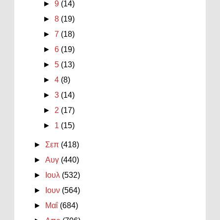
►
9
(14)
►
8
(19)
►
7
(18)
►
6
(19)
►
5
(13)
►
4
(8)
►
3
(14)
►
2
(17)
►
1
(15)
►
Σεπ
(418)
►
Αυγ
(440)
►
Ιουλ
(532)
►
Ιουν
(564)
►
Μαΐ
(684)