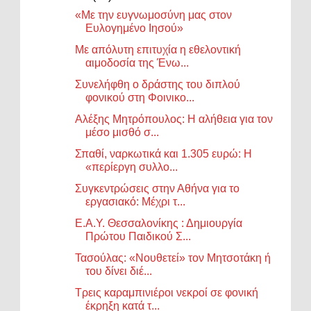
«Με την ευγνωμοσύνη μας στον
Ευλογημένο Ιησού»
Με απόλυτη επιτυχία η εθελοντική
αιμοδοσία της Ένω...
Συνελήφθη ο δράστης του διπλού
φονικού στη Φοινικο...
Αλέξης Μητρόπουλος: Η αλήθεια για τον
μέσο μισθό σ...
Σπαθί, ναρκωτικά και 1.305 ευρώ: Η
«περίεργη συλλο...
Συγκεντρώσεις στην Αθήνα για το
εργασιακό: Μέχρι τ...
Ε.Α.Υ. Θεσσαλονίκης : Δημιουργία
Πρώτου Παιδικού Σ...
Τασούλας: «Νουθετεί» τον Μητσοτάκη ή
του δίνει διέ...
Τρεις καραμπινιέροι νεκροί σε φονική
έκρηξη κατά τ...