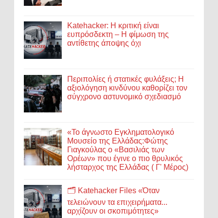
Katehacker: Η κριτική είναι
ευπρόσδεκτη – Η φίμωση της
αντίθετης άποψης όχι
Περιπολίες ή στατικές φυλάξεις; Η
αξιολόγηση κινδύνου καθορίζει τον
σύγχρονο αστυνομικό σχεδιασμό
«Το άγνωστο Εγκληματολογικό
Μουσείο της Ελλάδας:Φώτης
Γιαγκούλας ο «Βασιλιάς των
Ορέων» που έγινε ο πιο θρυλικός
λήσταρχος της Ελλάδας ( Γ' Μέρος)
🗂️ Katehacker Files «Όταν
τελειώνουν τα επιχειρήματα...
αρχίζουν οι σκοπιμότητες»