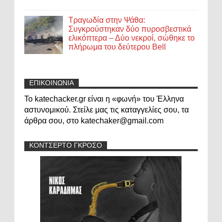
Τραγωδία στην Ψάθα:
Συγκρούστηκαν δύο πυροσβεστικά
ελικόπτερα – Δύο νεκροί, σώθηκε το
πλήρωμα του δεύτερου Bell
ΕΠΙΚΟΙΝΩΝΙΑ
Το katechacker.gr είναι η «φωνή» του Έλληνα
αστυνομικού. Στείλε μας τις καταγγελίες σου, τα
άρθρα σου, στο katechaker@gmail.com
ΚΟΝΤΣΕΡΤΟ ΓΚΡΟΣΟ