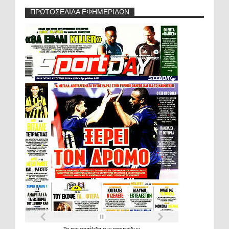
ΠΡΩΤΟΣΕΛΙΔΑ ΕΦΗΜΕΡΙΔΩΝ
Τα
πρωτοσέλιδα
των
εφημερίδων