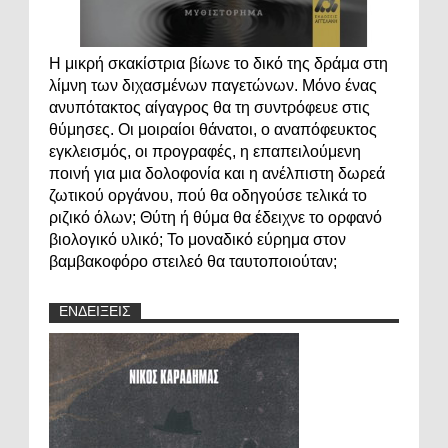
Η μικρή σκακίστρια βίωνε το δικό της δράμα στη
λίμνη των διχασμένων παγετώνων. Μόνο ένας
ανυπότακτος αίγαγρος θα τη συντρόφευε στις
θύμησες. Οι μοιραίοι θάνατοι, ο αναπόφευκτος
εγκλεισμός, οι προγραφές, η επαπειλούμενη
ποινή για μια δολοφονία και η ανέλπιστη δωρεά
ζωτικού οργάνου, πού θα οδηγούσε τελικά το
ριζικό όλων; Θύτη ή θύμα θα έδειχνε το ορφανό
βιολογικό υλικό; Το μοναδικό εύρημα στον
βαμβακοφόρο στειλεό θα ταυτοποιούταν;
ΕΝΔΕΙΞΕΙΣ