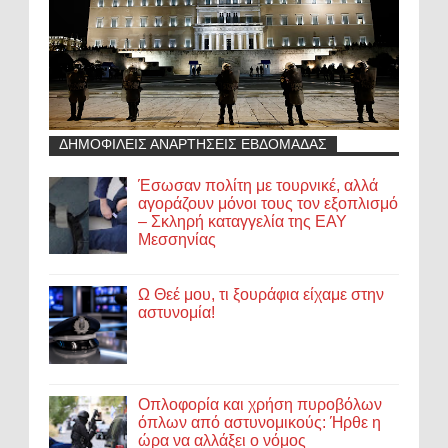
ΔΗΜΟΦΙΛΕΙΣ ΑΝΑΡΤΗΣΕΙΣ ΕΒΔΟΜΑΔΑΣ
Έσωσαν πολίτη με τουρνικέ, αλλά
αγοράζουν μόνοι τους τον εξοπλισμό
– Σκληρή καταγγελία της ΕΑΥ
Μεσσηνίας
Ω Θεέ μου, τι ξουράφια είχαμε στην
αστυνομία!
Οπλοφορία και χρήση πυροβόλων
όπλων από αστυνομικούς: Ήρθε η
ώρα να αλλάξει ο νόμος