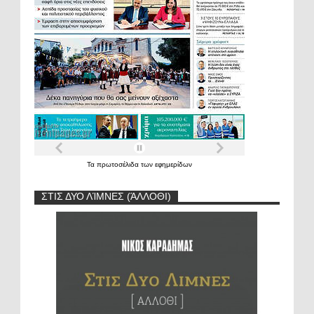
Τα
πρωτοσέλιδα
των
εφημερίδων
ΣΤΙΣ ΔΥΟ ΛΊΜΝΕΣ (ΆΛΛΟΘΙ)