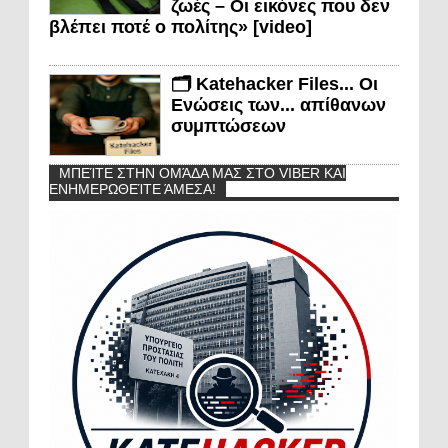
ζωές – Οι εικόνες που δεν
βλέπει ποτέ ο πολίτης» [video]
🗂️ Katehacker Files... Οι
Ενώσεις των... απίθανων
συμπτώσεων
ΜΠΕΊΤΕ ΣΤΗΝ ΟΜΆΔΑ ΜΑΣ ΣΤΟ VIBER ΚΑΙ
ΕΝΗΜΕΡΩΘΕΊΤΕ ΆΜΕΣΑ!