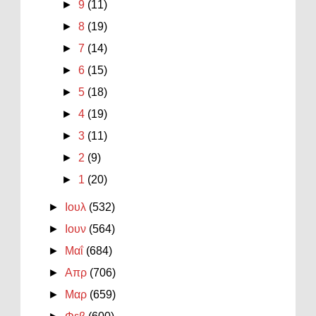
►
9
(11)
►
8
(19)
►
7
(14)
►
6
(15)
►
5
(18)
►
4
(19)
►
3
(11)
►
2
(9)
►
1
(20)
►
Ιουλ
(532)
►
Ιουν
(564)
►
Μαΐ
(684)
►
Απρ
(706)
►
Μαρ
(659)