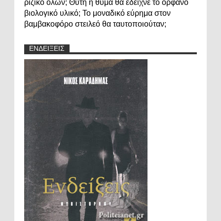
ριζικό όλων; Θύτη ή θύμα θα έδειχνε το ορφανό
βιολογικό υλικό; Το μοναδικό εύρημα στον
βαμβακοφόρο στειλεό θα ταυτοποιούταν;
ΕΝΔΕΙΞΕΙΣ