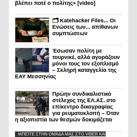
βλέπει ποτέ ο πολίτης» [video]
🗂️ Katehacker Files... Οι
Ενώσεις των... απίθανων
συμπτώσεων
Έσωσαν πολίτη με
τουρνικέ, αλλά αγοράζουν
μόνοι τους τον εξοπλισμό
– Σκληρή καταγγελία της
ΕΑΥ Μεσσηνίας
Πρώην συνδικαλιστικό
στέλεχος της ΕΛ.ΑΣ. στο
επίκεντρο δικογραφίας
για ρευματοκλοπή – Όταν
η αξιοπιστία των θεσμών δοκιμάζεται
ΜΠΕΊΤΕ ΣΤΗΝ ΟΜΆΔΑ ΜΑΣ ΣΤΟ VIBER ΚΑΙ