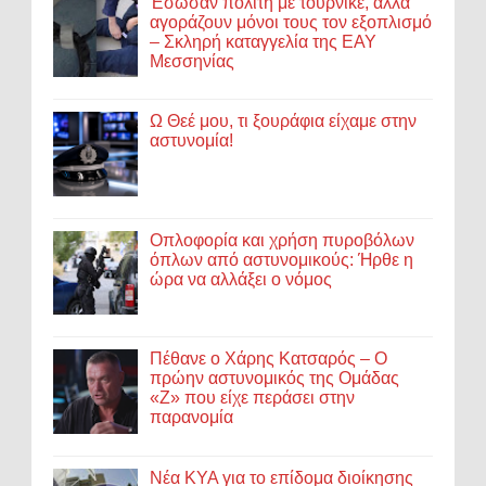
Έσωσαν πολίτη με τουρνικέ, αλλά
αγοράζουν μόνοι τους τον εξοπλισμό
– Σκληρή καταγγελία της ΕΑΥ
Μεσσηνίας
Ω Θεέ μου, τι ξουράφια είχαμε στην
αστυνομία!
Οπλοφορία και χρήση πυροβόλων
όπλων από αστυνομικούς: Ήρθε η
ώρα να αλλάξει ο νόμος
Πέθανε ο Χάρης Κατσαρός – Ο
πρώην αστυνομικός της Ομάδας
«Ζ» που είχε περάσει στην
παρανομία
Νέα ΚΥΑ για το επίδομα διοίκησης