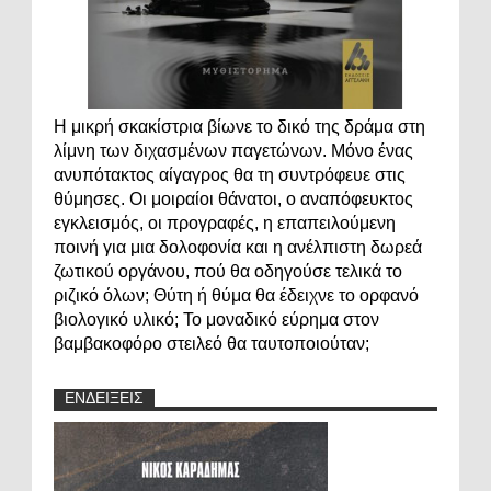
Η μικρή σκακίστρια βίωνε το δικό της δράμα στη
λίμνη των διχασμένων παγετώνων. Μόνο ένας
ανυπότακτος αίγαγρος θα τη συντρόφευε στις
θύμησες. Οι μοιραίοι θάνατοι, ο αναπόφευκτος
εγκλεισμός, οι προγραφές, η επαπειλούμενη
ποινή για μια δολοφονία και η ανέλπιστη δωρεά
ζωτικού οργάνου, πού θα οδηγούσε τελικά το
ριζικό όλων; Θύτη ή θύμα θα έδειχνε το ορφανό
βιολογικό υλικό; Το μοναδικό εύρημα στον
βαμβακοφόρο στειλεό θα ταυτοποιούταν;
ΕΝΔΕΙΞΕΙΣ