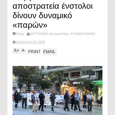
αποστρατεία ένστολοι
δίνουν δυναμικό
«παρών»
Reply
ΑΣΤΥΝΟΜΙΑ
,
Κεντρικό θέμα
,
ΣΥΝΔΙΚΑΛΙΣΜΟΣ
Αυγούστου 23, 2025
A
+
A
-
PRINT
EMAIL