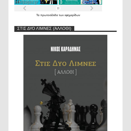
Τα
πρωτοσέλιδα
των
εφημερίδων
ΣΤΙΣ ΔΥΟ ΛΊΜΝΕΣ (ΆΛΛΟΘΙ)