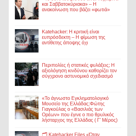
και Σαββατοκύριακα» – Η
ανακοίνωση που βάζει «φωτιά»
Katehacker: Η κριτική είναι
ευπρόσδεκτη – Η φίμωση της
αντίθετης άποψης όχι
Περιπολίες ή στατικές φυλάξεις; Η
αξιολόγηση κινδύνου καθορίζει τον
σύγχρονο αστυνομικό σχεδιασμό
«Το άγνωστο Εγκληματολογικό
Μουσείο της Ελλάδας:Φώτης
Γιαγκούλας ο «Βασιλιάς των
Ορέων» που έγινε ο πιο θρυλικός
λήσταρχος της Ελλάδας ( Γ' Μέρος)
🗂️ Katehacker Files «Όταν