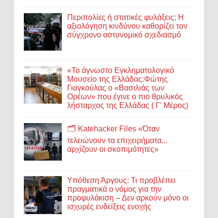
Περιπολίες ή στατικές φυλάξεις; Η
αξιολόγηση κινδύνου καθορίζει τον
σύγχρονο αστυνομικό σχεδιασμό
«Το άγνωστο Εγκληματολογικό
Μουσείο της Ελλάδας:Φώτης
Γιαγκούλας ο «Βασιλιάς των
Ορέων» που έγινε ο πιο θρυλικός
λήσταρχος της Ελλάδας ( Γ' Μέρος)
🗂️ Katehacker Files «Όταν
τελειώνουν τα επιχειρήματα...
αρχίζουν οι σκοπιμότητες»
Υπόθεση Άργους: Τι προβλέπει
πραγματικά ο νόμος για την
προφυλάκιση – Δεν αρκούν μόνο οι
ισχυρές ενδείξεις ενοχής