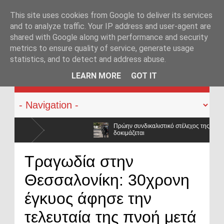
This site uses cookies from Google to deliver its services
and to analyze traffic. Your IP address and user-agent are
shared with Google along with performance and security
metrics to ensure quality of service, generate usage
statistics, and to detect and address abuse.
KATEHACKER
LEARN MORE
GOT IT
Πρώην συνδικαλιστικό στέλεχος της ΕΛ.ΑΣ. στο επίκεντρο δικογραφίας για
δοκιμάζεται
Απορρίφθηκε εκπαιδευτική άδεια για υποτροφία στο Tufts: Ποιο μήνυμα στέ
Τραγωδία στην
κόσμου;
Θεσσαλονίκη: 30χρονη
«Η Ελλάδα δεν είναι μόνο η Αθήνα»: Ηχηρό μήνυμα από τα Ιωάννινα – «66
περιφέρεια»
έγκυος άφησε την
τελευταία της πνοή μετά