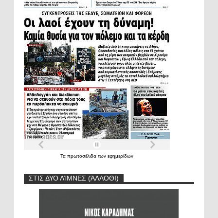
Τα
πρωτοσέλιδα
των
εφημερίδων
ΣΤΙΣ ΔΥΟ ΛΊΜΝΕΣ (ΆΛΛΟΘΙ)