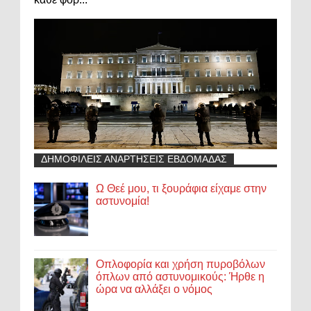
ΔΗΜΟΦΙΛΕΙΣ ΑΝΑΡΤΗΣΕΙΣ ΕΒΔΟΜΑΔΑΣ
Ω Θεέ μου, τι ξουράφια είχαμε στην
αστυνομία!
Οπλοφορία και χρήση πυροβόλων
όπλων από αστυνομικούς: Ήρθε η
ώρα να αλλάξει ο νόμος