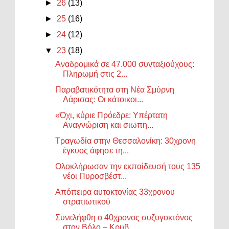
►
26
(13)
►
25
(16)
►
24
(12)
▼
23
(18)
Αναδρομικά σε 47.000 συνταξιούχους:
Πληρωμή στις 2...
Παραβατικότητα στη Νέα Σμύρνη
Λάρισας: Οι κάτοικοι...
«Όχι, κύριε Πρόεδρε: Υπέρτατη
Αναγνώριση και σιωπη...
Τραγωδία στην Θεσσαλονίκη: 30χρονη
έγκυος άφησε τη...
Ολοκλήρωσαν την εκπαίδευσή τους 135
νέοι Πυροσβέστ...
Απόπειρα αυτοκτονίας 33χρονου
στρατιωτικού
Συνελήφθη ο 40χρονος συζυγοκτόνος
στον Βόλο – Κρυβ...