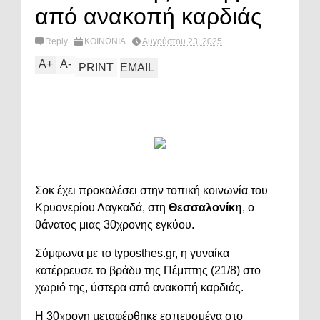
από ανακοπή καρδιάς
Reply
ΚΟΙΝΩΝΙΑ
Αυγούστου 23, 2025
A
+
A
-
PRINT
EMAIL
Σοκ έχει προκαλέσει στην τοπική κοινωνία του
Κρυονερίου Λαγκαδά, στη
Θεσσαλονίκη
, ο
θάνατος μιας 30χρονης εγκύου.
Σύμφωνα με το typosthes.gr, η γυναίκα
κατέρρευσε το βράδυ της Πέμπτης (21/8) στο
χωριό της, ύστερα από ανακοπή καρδιάς.
Η 30χρονη μεταφέρθηκε εσπευσμένα στο