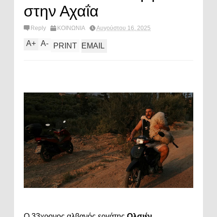
στην Αχαΐα
Reply
ΚΟΙΝΩΝΙΑ
Αυγούστου 16, 2025
A
+
A
-
PRINT
EMAIL
Ο 33χρονος αλβανός εργάτης
Ολσιέν