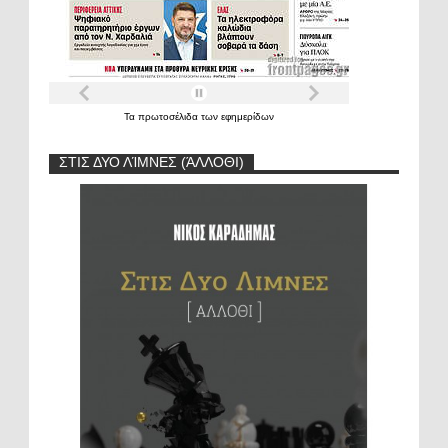
Τα
πρωτοσέλιδα
των
εφημερίδων
ΣΤΙΣ ΔΥΟ ΛΊΜΝΕΣ (ΆΛΛΟΘΙ)