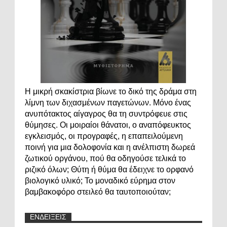
Η μικρή σκακίστρια βίωνε το δικό της δράμα στη
λίμνη των διχασμένων παγετώνων. Μόνο ένας
ανυπότακτος αίγαγρος θα τη συντρόφευε στις
θύμησες. Οι μοιραίοι θάνατοι, ο αναπόφευκτος
εγκλεισμός, οι προγραφές, η επαπειλούμενη
ποινή για μια δολοφονία και η ανέλπιστη δωρεά
ζωτικού οργάνου, πού θα οδηγούσε τελικά το
ριζικό όλων; Θύτη ή θύμα θα έδειχνε το ορφανό
βιολογικό υλικό; Το μοναδικό εύρημα στον
βαμβακοφόρο στειλεό θα ταυτοποιούταν;
ΕΝΔΕΙΞΕΙΣ