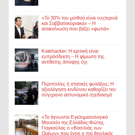
«Το 30% του μισθού είναι νυχτερινά
και Σαββατοκύριακα» – Η
ανακοίνωση που βάζει «φωτιά»
Katehacker: Η κριτική είναι
ευπρόσδεκτη – Η φίμωση της
αντίθετης άποψης όχι
Περιπολίες ή στατικές φυλάξεις; Η
αξιολόγηση κινδύνου καθορίζει τον
σύγχρονο αστυνομικό σχεδιασμό
«Το άγνωστο Εγκληματολογικό
Μουσείο της Ελλάδας:Φώτης
Γιαγκούλας ο «Βασιλιάς των
Ορέων» που έγινε ο πιο θρυλικός