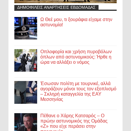
ΔΗΜΟΦΙΛΕΙΣ ΑΝΑΡΤΗΣΕΙΣ ΕΒΔΟΜΑΔΑΣ
Ω Θεέ μου, τι ξουράφια είχαμε στην
αστυνομία!
Οπλοφορία και χρήση πυροβόλων
όπλων από αστυνομικούς: Ήρθε η
ώρα να αλλάξει ο νόμος
Έσωσαν πολίτη με τουρνικέ, αλλά
αγοράζουν μόνοι τους τον εξοπλισμό
– Σκληρή καταγγελία της ΕΑΥ
Μεσσηνίας
Πέθανε ο Χάρης Κατσαρός – Ο
πρώην αστυνομικός της Ομάδας
«Ζ» που είχε περάσει στην