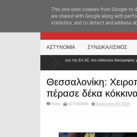
ΑΡΧΙΚΉ ΣΕΛΊΔΑ
ΕΛΛΑΔΑ
ΕΠΙΚΑΙΡΟΤΗΤΑ
ΕΠΙΚΟΙΝΩΝ
This site uses cookies from Google to de
are shared with Google along with perfo
statistics, and to detect and address a
KATEHACKER
ΑΣΤΥΝΟΜΙΑ
ΣΥΝΔΙΚΑΛΙΣΜΟΣ
 στέλεχος της ΕΛ.ΑΣ. στο επίκεντρο δικογραφίας για ρευματοκλοπή – Όταν η αξιοπ
Θεσσαλονίκη: Χειρο
πέρασε δέκα κόκκιν
Reply
ΑΣΤΥΝΟΜΙΑ
Αυγούστου 16, 2025