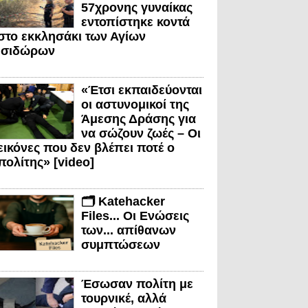
57χρονης γυναίκας
εντοπίστηκε κοντά
στο εκκλησάκι των Αγίων
Ισιδώρων
«Έτσι εκπαιδεύονται
οι αστυνομικοί της
Άμεσης Δράσης για
να σώζουν ζωές – Οι
εικόνες που δεν βλέπει ποτέ ο
πολίτης» [video]
🗂️ Katehacker
Files... Οι Ενώσεις
των... απίθανων
συμπτώσεων
Έσωσαν πολίτη με
τουρνικέ, αλλά