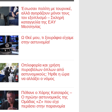
Έσωσαν πολίτη με τουρνικέ,
αλλά αγοράζουν μόνοι τους
τον εξοπλισμό – Σκληρή
καταγγελία της ΕΑΥ
Μεσσηνίας
Ω Θεέ μου, τι ξουράφια είχαμε
στην αστυνομία!
Οπλοφορία και χρήση
πυροβόλων όπλων από
αστυνομικούς: Ήρθε η ώρα
να αλλάξει ο νόμος
Πέθανε ο Χάρης Κατσαρός –
Ο πρώην αστυνομικός της
Ομάδας «Ζ» που είχε
περάσει στην παρανομία