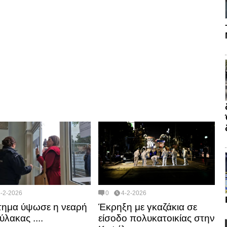
4-2-2026
0
4-2-2026
ημα ύψωσε η νεαρή
Έκρηξη με γκαζάκια σε
λακας ....
είσοδο πολυκατοικίας στην