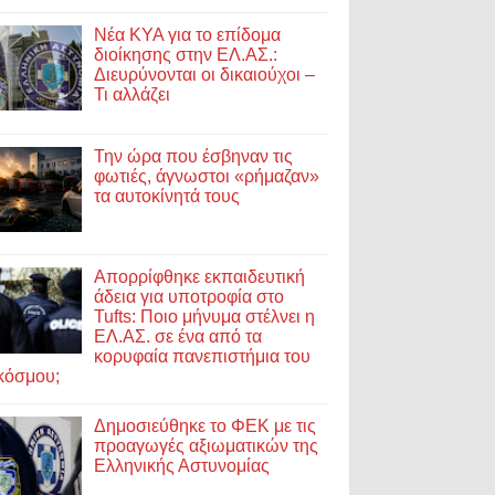
Νέα ΚΥΑ για το επίδομα
διοίκησης στην ΕΛ.ΑΣ.:
Διευρύνονται οι δικαιούχοι –
Τι αλλάζει
Την ώρα που έσβηναν τις
φωτιές, άγνωστοι «ρήμαζαν»
τα αυτοκίνητά τους
Απορρίφθηκε εκπαιδευτική
άδεια για υποτροφία στο
Tufts: Ποιο μήνυμα στέλνει η
ΕΛ.ΑΣ. σε ένα από τα
κορυφαία πανεπιστήμια του
κόσμου;
Δημοσιεύθηκε το ΦΕΚ με τις
προαγωγές αξιωματικών της
Ελληνικής Αστυνομίας