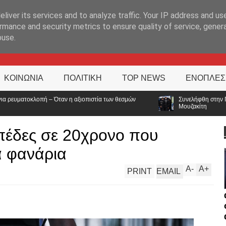
ΊΑ
liver its services and to analyze traffic. Your IP address and us
rmance and security metrics to ensure quality of service, gene
buse.
ΚΟΙΝΩΝΙΑ
ΠΟΛΙΤΙΚΗ
TOP NEWS
ΕΝΟΠΛΕΣ
ιστία των θεσμών
Συνελήφθη στην Γερμανία ο καταζητούμενος για τ
Μουζακίτη
πέδες σε 20χρονο που
α φανάρια
A
-
A
+
PRINT
EMAIL