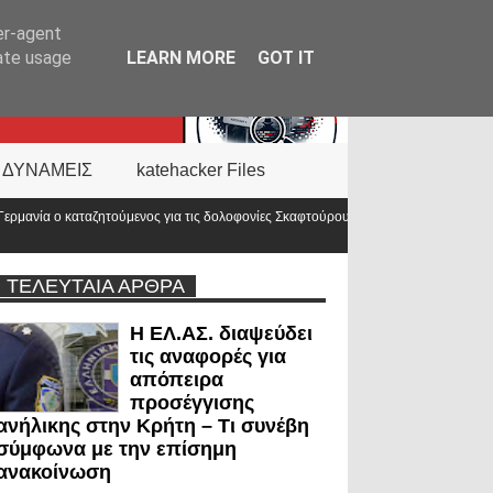
er-agent
rate usage
LEARN MORE
GOT IT
 ΔΥΝΑΜΕΙΣ
katehacker Files
ις δολοφονίες Σκαφτούρου, Ρουμπέτη,
Απορρίφθηκε εκπαιδευτική άδει
κόσμου;
ΤΕΛΕΥΤΑΙΑ ΑΡΘΡΑ
Η ΕΛ.ΑΣ. διαψεύδει
τις αναφορές για
απόπειρα
προσέγγισης
ανήλικης στην Κρήτη – Τι συνέβη
σύμφωνα με την επίσημη
ανακοίνωση