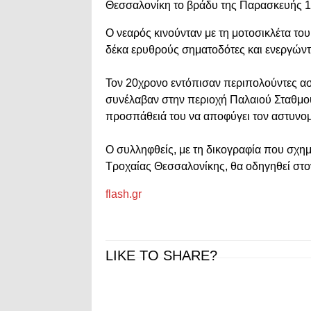
Θεσσαλονίκη το βράδυ της Παρασκευής 
Ο νεαρός κινούνταν με τη μοτοσικλέτα του
δέκα ερυθρούς σηματοδότες και ενεργώντ
Τον 20χρονο εντόπισαν περιπολούντες αστ
συνέλαβαν στην περιοχή Παλαιού Σταθμού
προσπάθειά του να αποφύγει τον αστυνομ
Ο συλληφθείς, με τη δικογραφία που σχη
Τροχαίας Θεσσαλονίκης, θα οδηγηθεί στο
flash.gr
LIKE TO SHARE?