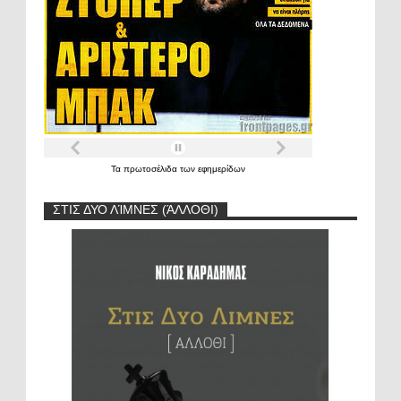
Τα
πρωτοσέλιδα
των
εφημερίδων
ΣΤΙΣ ΔΥΟ ΛΊΜΝΕΣ (ΆΛΛΟΘΙ)