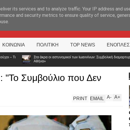
ΊΑ
liver its services and to analyze traffic. Your IP address and us
rmance and security metrics to ensure quality of service, gene
buse.
ΚΟΙΝΩΝΙΑ
ΠΟΛΙΤΙΚΗ
TOP NEWS
ΕΝΟΠΛΕΣ
ι αστυνομικοί των Ιωαννίνων: Συμβολική διαμαρτυρία για τις αποσπάσεις – «Η Ελλάδ
l : "Το Συμβούλιο που Δεν
A
-
A
+
PRINT
EMAIL