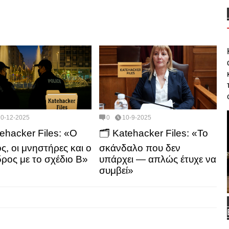
10-12-2025
0
10-9-2025
tehacker Files: «Ο
🗂️ Katehacker Files: «Το
ς, οι μνηστήρες και ο
σκάνδαλο που δεν
ρος με το σχέδιο Β»
υπάρχει — απλώς έτυχε να
συμβεί»