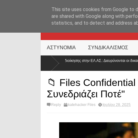
ΑΡΧΙΚΉ ΣΕΛΊΔΑ
ΕΛΛΑΔΑ
ΕΠΙΚΑΙΡΟΤΗΤΑ
ΕΠΙΚΟΙΝΩΝ
This site uses cookies from Google to de
are shared with Google along with perfo
statistics, and to detect and address a
KATEHACKER
ΑΣΤΥΝΟΜΙΑ
ΣΥΝΔΙΚΑΛΙΣΜΟΣ
ίδομα διοίκησης στην ΕΛ.ΑΣ.: Διευρύνονται οι δικαιούχοι – Τι
Στα άκρα ο
Αθήνα»
📁 Files Confidentia
Συνεδριάζει Ποτέ"
Reply
katehacker Files
Ιουλίου 28, 2025