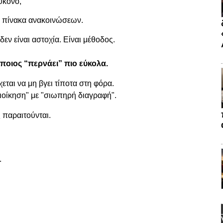
ύκονο,
ον πίνακα ανακοινώσεων.
ν είναι αστοχία. Είναι μέθοδος.
ποιος “περνάει” πιο εύκολα.
εται να μη βγει τίποτα στη φόρα.
ιοίκηση" με "σιωπηρή διαγραφή".
 παραιτούνται.
.