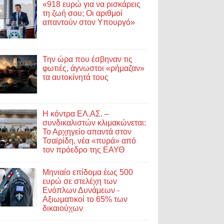
«918 ευρώ για να ρισκάρεις
τη ζωή σου; Οι αριθμοί
απαντούν στον Υπουργό»
Την ώρα που έσβηναν τις
φωτιές, άγνωστοι «ρήμαζαν»
τα αυτοκίνητά τους
Η κόντρα ΕΛ.ΑΣ. –
συνδικαλιστών κλιμακώνεται:
Το Αρχηγείο απαντά στον
Τσαϊρίδη, νέα «πυρά» από
τον πρόεδρο της ΕΑΥΘ
Μηνιαίο επίδομα έως 500
ευρώ σε στελέχη των
Ενόπλων Δυνάμεων -
Αξιωματικοί το 65% των
δικαιούχων