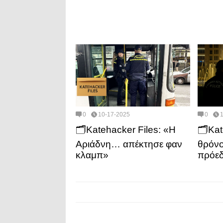
0
10-17-2025
0
🗂️Katehacker Files: «Η
🗂️Ka
Αριάδνη… απέκτησε φαν
θρόνο
κλαμπ»
πρόεδ