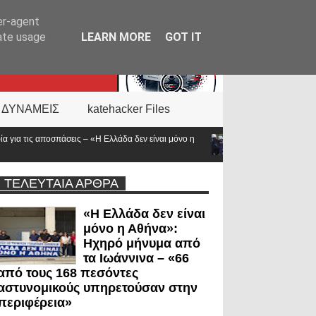
er-agent
rate usage
LEARN MORE
GOT IT
 ΔΥΝΑΜΕΙΣ
katehacker Files
α δεν είναι μόνο η
Νέα ΚΥΑ για το επίδομα των «πρώτων ανταποκριτών»: Τ
προϋπολογισμός
ΤΕΛΕΥΤΑΙΑ ΑΡΘΡΑ
«Η Ελλάδα δεν είναι
μόνο η Αθήνα»:
Ηχηρό μήνυμα από
τα Ιωάννινα – «66
από τους 168 πεσόντες
αστυνομικούς υπηρετούσαν στην
περιφέρεια»