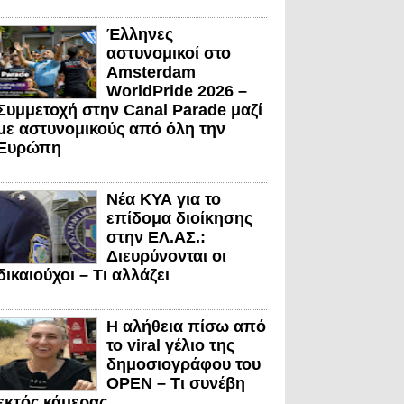
Έλληνες
αστυνομικοί στο
Amsterdam
WorldPride 2026 –
Συμμετοχή στην Canal Parade μαζί
με αστυνομικούς από όλη την
Ευρώπη
Νέα ΚΥΑ για το
επίδομα διοίκησης
στην ΕΛ.ΑΣ.:
Διευρύνονται οι
δικαιούχοι – Τι αλλάζει
Η αλήθεια πίσω από
το viral γέλιο της
δημοσιογράφου του
OPEN – Τι συνέβη
εκτός κάμερας