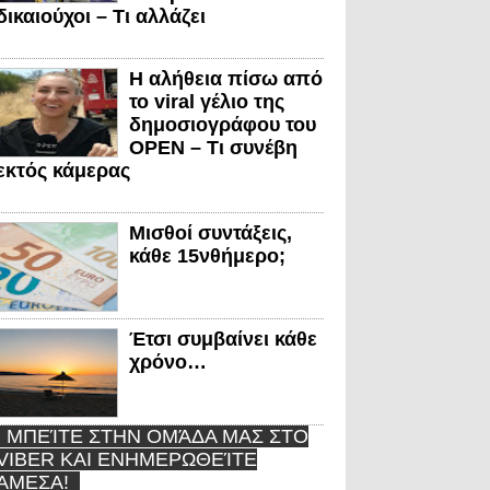
δικαιούχοι – Τι αλλάζει
Η αλήθεια πίσω από
το viral γέλιο της
δημοσιογράφου του
OPEN – Τι συνέβη
εκτός κάμερας
Μισθοί συντάξεις,
κάθε 15νθήμερο;
Έτσι συμβαίνει κάθε
χρόνο…
ΜΠΕΊΤΕ ΣΤΗΝ ΟΜΆΔΑ ΜΑΣ ΣΤΟ
VIBER ΚΑΙ ΕΝΗΜΕΡΩΘΕΊΤΕ
ΆΜΕΣΑ!