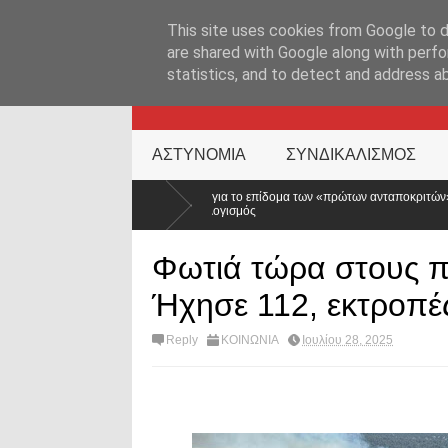
ΑΡΧΙΚΉ ΣΕΛΊΔΑ
ΕΛΛΑΔΑ
ΕΠΙΚΑΙΡΟΤΗΤΑ
ΕΠΙΚΟΙΝΩΝ
This site uses cookies from Google to de
are shared with Google along with perfo
statistics, and to detect and address a
KATEHACKER
ΑΣΤΥΝΟΜΙΑ
ΣΥΝΔΙΚΑΛΙΣΜΟΣ
Νέα ΚΥΑ για το επίδομα των «πρώτων ανταποκριτών»: Τι αλλάζει, τι μένει ίδιο και γι
προϋπολογισμός
Φωτιά τώρα στους π
Ήχησε 112, εκτροπέ
Reply
ΚΟΙΝΩΝΙΑ
Ιουλίου 28, 2025