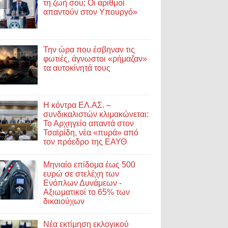
τη ζωή σου; Οι αριθμοί
απαντούν στον Υπουργό»
Την ώρα που έσβηναν τις
φωτιές, άγνωστοι «ρήμαζαν»
τα αυτοκίνητά τους
Η κόντρα ΕΛ.ΑΣ. –
συνδικαλιστών κλιμακώνεται:
Το Αρχηγείο απαντά στον
Τσαϊρίδη, νέα «πυρά» από
τον πρόεδρο της ΕΑΥΘ
Μηνιαίο επίδομα έως 500
ευρώ σε στελέχη των
Ενόπλων Δυνάμεων -
Αξιωματικοί το 65% των
δικαιούχων
Νέα εκτίμηση εκλογικού