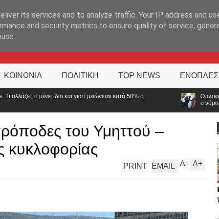
ΊΑ
liver its services and to analyze traffic. Your IP address and us
rmance and security metrics to ensure quality of service, gene
buse.
ΚΟΙΝΩΝΙΑ
ΠΟΛΙΤΙΚΗ
TOP NEWS
ΕΝΟΠΛΕΣ
ατί μειώνεται κατά 50% ο
Οπλοφορία και χρήση πυροβόλων όπλ
ο νόμος
ρόποδες του Υμηττού –
ς κυκλοφορίας
A
-
A
+
PRINT
EMAIL