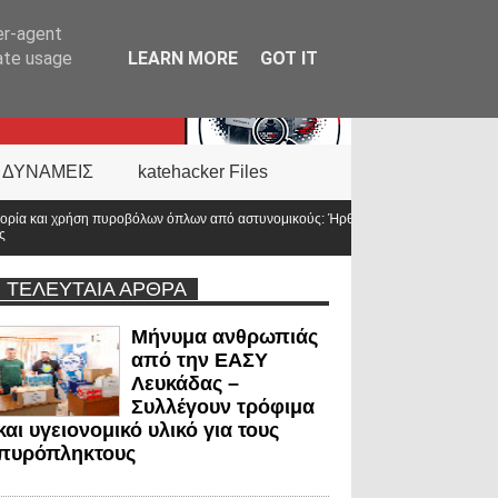
er-agent
rate usage
LEARN MORE
GOT IT
 ΔΥΝΑΜΕΙΣ
katehacker Files
ων από αστυνομικούς: Ήρθε η ώρα να αλλάξει
ΤΕΛΕΥΤΑΙΑ ΑΡΘΡΑ
Μήνυμα ανθρωπιάς
από την ΕΑΣΥ
Λευκάδας –
Συλλέγουν τρόφιμα
και υγειονομικό υλικό για τους
πυρόπληκτους