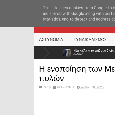
ΑΡΧΙΚΉ ΣΕΛΊΔΑ
ΕΛΛΑΔΑ
ΕΠΙΚΑΙΡΟΤΗΤΑ
ΕΠΙΚΟΙΝΩΝ
This site uses cookies from Google to de
are shared with Google along with perfo
statistics, and to detect and address a
KATEHACKER
ΑΣΤΥΝΟΜΙΑ
ΣΥΝΔΙΚΑΛΙΣΜΟΣ
αν στην
Νέα ΚΥΑ για το επίδομα διοίκησης στην ΕΛ.ΑΣ.: Διευρύνονται 
αλλάζει
Η ενοποίηση των Με
πυλών
Reply
ΑΣΤΥΝΟΜΙΑ
Ιουλίου 28, 2025