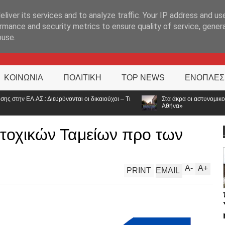
ΊΑ
liver its services and to analyze traffic. Your IP address and us
rmance and security metrics to ensure quality of service, gene
buse.
ΚΟΙΝΩΝΙΑ
ΠΟΛΙΤΙΚΗ
TOP NEWS
ΕΝΟΠΛΕΣ
οι δικαιούχοι – Τι
Στα άκρα οι αστυνομικοί των Ιωαννίνων: Συμβολική δι
Αθήνα»
τοχικών Ταμείων προ των
A
-
A
+
PRINT
EMAIL