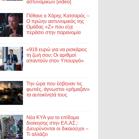
αστυνομικών [video]
Πέθανε ο Χάρης Κατσαρός –
Ο πρώην αστυνομικός της
Ομάδας «Ζ» που είχε
περάσει στην παρανομία
«918 ευρώ για να ρισκάρεις
τη ζωή σου; Οι αριθμοί
απαντούν στον Υπουργό»
Την ώρα που έσβηναν τις
φωτιές, άγνωστοι «ρήμαζαν»
τα αυτοκίνητά τους
Νέα ΚΥΑ για το επίδομα
διοίκησης στην ΕΛ.ΑΣ.:
Διευρύνονται οι δικαιούχοι –
Τι αλλάζει