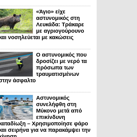
«Άγιο» είχε
αστυνομικός στη
Λευκάδα: Τράκαρε
με αγριογούρουνο
και νοσηλεύεται με κακώσεις
Ο αστυνομικός που
δροσίζει με νερό τα
πρόσωπα των
τραυματισμένων
στην άσφαλτο
Αστυνομικός
συνελήφθη στη
Μύκονο μετά από
επικίνδυνη
καταδίωξη – Χρησιμοποίησε φάρο
και σειρήνα για να παρακάμψει την
κίνηση