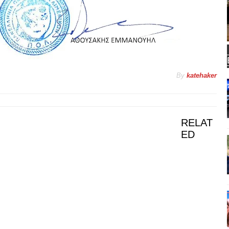
By
katehaker
RELAT
ED