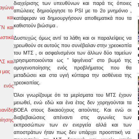
διαχείρισης των υπευθύνων και παρά τις όποιες
 αγώνα
απώλειες δημιούργησε το PSI με το 2ο μνημόνιο ,
Σ και
κατάφεραν να δημιουργήσουν αποθεματικά που τα
καθιστούν βιώσιμα .
ΤΝ και
στικά
Δυστυχώς όμως αντί τα λάθη και οι παραλείψεις να
χρεωθούν σε αυτούς που συνέβαλαν στην χρεοκοπία
του ΜΤΣ , οι ασφαλισμένοι των άλλων δύο ταμείων
χρησιμοποιούνται ως " Ιφιγένεια" στο βωμό της
Σ και
ομογενοποίησης ενός προβλήματος που θα
α μας
μεταδώσει και στα υγιή κύτταρα την ασθένεια της
χρεοκοπίας.
 ενός
Όλοι γνωρίζουμε ότι τα μερίσματα του ΜΤΣ έχουν
μειωθεί, ενώ εδώ και ένα έτος δεν χορηγούνται τα
ιανίδη
ΒΟΕΑ στους δικαιούχους αιτούντες. Και ενώ οι
διαβεβαιώσεις απέναντι στις αγωνίες των
οίησης
εκπροσώπων των εν ενεργεία αλλά και των
αποστράτων ήταν πως δεν υπάρχει προοπτική να