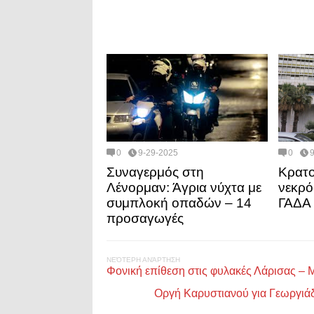
0
9-29-2025
0
Συναγερμός στη
Κρατο
Λένορμαν: Άγρια νύχτα με
νεκρό
συμπλοκή οπαδών – 14
ΓΑΔΑ
προσαγωγές
ΝΕΌΤΕΡΗ ΑΝΆΡΤΗΣΗ
Φονική επίθεση στις φυλακές Λάρισας –
Οργή Καρυστιανού για Γεωργιάδ