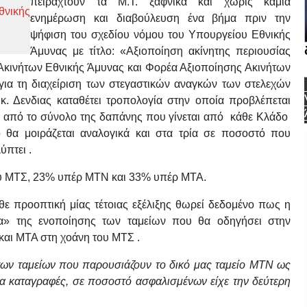
πειραχτούν τα Μ.Τ. ξαφνικά και χωρίς καμία
θνικής
ενημέρωση και διαβούλευση ένα βήμα πριν την
ψήφιση του σχεδίου νόμου του Υπουργείου Εθνικής
Άμυνας με τίτλο: «Αξιοποίηση ακίνητης περιουσίας
κινήτων Εθνικής Άμυνας και Φορέα Αξιοποίησης Ακινήτων
α τη διαχείριση των στεγαστικών αναγκών των στελεχών
 Δενδιας καταθέτει τροπολογία στην οποία προβλέπεται
 από το σύνολο της δαπάνης που γίνεται από κάθε Κλάδο
ίο θα μοιράζεται αναλογικά και στα τρία σε ποσοστό που
λύπτει .
ου ΜΤΣ, 23% υπέρ ΜΤΝ και 33% υπέρ ΜΤΑ.
ε προοπτική μίας τέτοιας εξέλιξης θωρεί δεδομένο πως η
τα» της ενοποίησης των ταμείων που θα οδηγήσει στην
και ΜΤΑ στη χοάνη του ΜΤΣ .
των ταμείων που παρουσιάζουν το δικό μας ταμείο ΜΤΝ ως
ατα καταγραφές, σε ποσοστό ασφαλισμένων είχε την δεύτερη