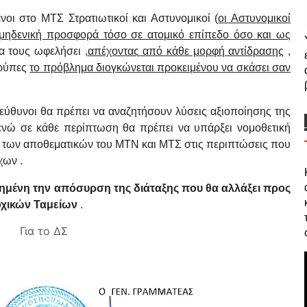
νοι στο ΜΤΣ Στρατιωτικοί και Αστυνομικοί (
οι Αστυνομικοί
 μηδενική προσφορά τόσο σε ατομικό επίπεδο όσο και ως
α τους ωφελήσει ,
απέχοντας από κάθε μορφή αντίδρασης
,
τρύπες
το πρόβλημα διογκώνεται προκειμένου να σκάσει σαν
εύθυνοι θα πρέπει να αναζητήσουν λύσεις αξιοποίησης της
νώ σε κάθε περίπτωση θα πρέπει να υπάρξει νομοθετική
η των αποθεματικών του ΜΤΝ και ΜΤΣ στις περιπτώσεις που
χων .
ημένη την απόσυρση της διάταξης που θα αλλάξει προς
οχικών Ταμείων
.
Για το ΔΣ