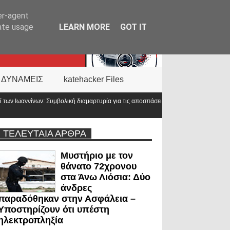
er-agent
rate usage
LEARN MORE
GOT IT
 ΔΥΝΑΜΕΙΣ
katehacker Files
αμαρτυρία για τις αποσπάσεις – «Η Ελλάδα δεν είναι μόνο η
Νέα ΚΥΑ για
προϋπολογ
ΤΕΛΕΥΤΑΙΑ ΑΡΘΡΑ
Μυστήριο με τον
θάνατο 72χρονου
στα Άνω Λιόσια: Δύο
άνδρες
παραδόθηκαν στην Ασφάλεια –
Υποστηρίζουν ότι υπέστη
ηλεκτροπληξία