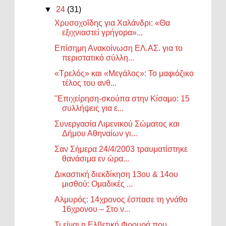
▼
24
(31)
Χρυσοχοΐδης για Χαλάνδρι: «Θα
εξιχνιαστεί γρήγορα»...
Επίσημη Ανακοίνωση ΕΛ.ΑΣ. για το
περιστατικό σύλλη...
«Τρελός» και «Μεγάλος»: Το μαφιόζικο
τέλος του ανθ...
"Επιχείρηση-σκούπα στην Κίσαμο: 15
συλλήψεις για ε...
Συνεργασία Λιμενικού Σώματος και
Δήμου Αθηναίων γι...
Σαν Σήμερα 24/4/2003 τραυματίστηκε
θανάσιμα εν ώρα...
Δικαστική διεκδίκηση 13ου & 14ου
μισθού: Ομαδικές ...
Αλμυρός: 14χρονος έσπασε τη γνάθο
16χρονου – Στο ν...
Τι είναι η Ελβετική Φρουρά που