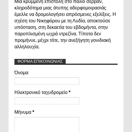
Μια κρυμμένη επιστολή στο παλιό σερβάν,
κληροδότημα μιας άτυπης αδερφομοιρασιάς
έμελλε να δρομολογήσει απρόσμενες εξελίξεις. Η
σχέση του Νικηφόρου με τη Λυδία, αποκτούσε
υπόσταση, στη δεκαετία του εβδομήντα, στην
παροπλισμένη ωχρά ντρεζίνα. Τίποτα δεν
προμήνυε, μέχρι τότε, την ανεξήγητη γονιδιακή
αλληλουχία.
ΦΟΡΜΑ ΕΠΙΚΟΙΝΩΝΙΑΣ
Όνομα
Ηλεκτρονικό ταχυδρομείο
*
Μήνυμα
*