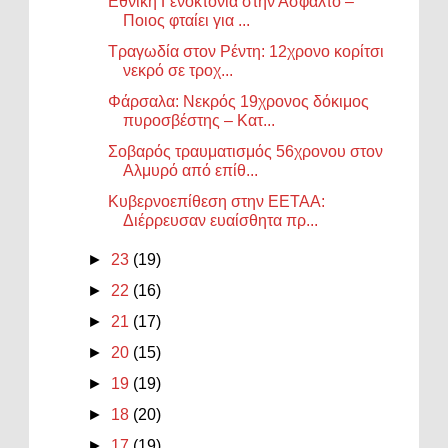
Εθνική Γενοκτονία στην Άσφαλτο –
Ποιος φταίει για ...
Τραγωδία στον Ρέντη: 12χρονο κορίτσι
νεκρό σε τροχ...
Φάρσαλα: Νεκρός 19χρονος δόκιμος
πυροσβέστης – Κατ...
Σοβαρός τραυματισμός 56χρονου στον
Αλμυρό από επίθ...
Κυβερνοεπίθεση στην ΕΕΤΑΑ:
Διέρρευσαν ευαίσθητα πρ...
►
23
(19)
►
22
(16)
►
21
(17)
►
20
(15)
►
19
(19)
►
18
(20)
►
17
(19)