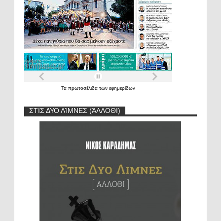
Τα
πρωτοσέλιδα
των
εφημερίδων
ΣΤΙΣ ΔΥΟ ΛΊΜΝΕΣ (ΆΛΛΟΘΙ)