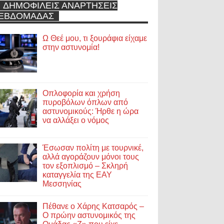
ΔΗΜΟΦΙΛΕΙΣ ΑΝΑΡΤΗΣΕΙΣ
ΕΒΔΟΜΑΔΑΣ
Ω Θεέ μου, τι ξουράφια είχαμε
στην αστυνομία!
Οπλοφορία και χρήση
πυροβόλων όπλων από
αστυνομικούς: Ήρθε η ώρα
να αλλάξει ο νόμος
Έσωσαν πολίτη με τουρνικέ,
αλλά αγοράζουν μόνοι τους
τον εξοπλισμό – Σκληρή
καταγγελία της ΕΑΥ
Μεσσηνίας
Πέθανε ο Χάρης Κατσαρός –
Ο πρώην αστυνομικός της