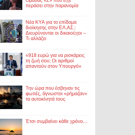
Ομάδας «Ζ» που είχε
περάσει στην παρανομία
Νέα ΚΥΑ για το επίδομα
διοίκησης στην ΕΛ.ΑΣ.:
Διευρύνονται οι δικαιούχοι –
Τι αλλάζει
«918 ευρώ για να ρισκάρεις
τη ζωή σου; Οι αριθμοί
απαντούν στον Υπουργό»
Την ώρα που έσβηναν τις
φωτιές, άγνωστοι «ρήμαζαν»
τα αυτοκίνητά τους
Έτσι συμβαίνει κάθε χρόνο…