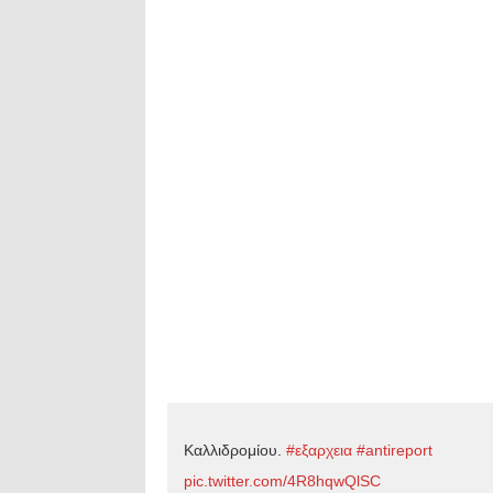
Καλλιδρομίου.
#εξαρχεια
#antireport
pic.twitter.com/4R8hqwQlSC