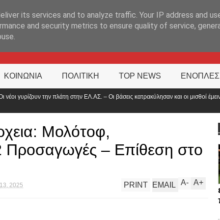
ΊΑ
liver its services and to analyze traffic. Your IP address and us
rmance and security metrics to ensure quality of service, gene
buse.
ΚΟΙΝΩΝΙΑ
ΠΟΛΙΤΙΚΗ
TOP NEWS
ΕΝΟΠΛΕΣ
 βάσεις κατρακύλησαν και οι μισθοί έμειναν
«Η Ελλάδα δεν είναι μό
περιφέρεια»
ρχεια: Μολότοφ,
2 Προσαγωγές – Επίθεση στο
A
-
A
+
PRINT
EMAIL
13, 2025