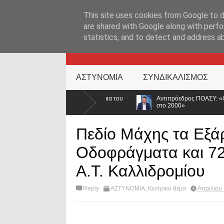
ΑΡΧΙΚΉ ΣΕΛΊΔΑ
ΕΛΛΑΔΑ
ΕΠΙΚΑΙΡΟΤΗΤΑ
ΕΠΙΚΟΙΝΩΝ
This site uses cookies from Google to de
are shared with Google along with perfo
statistics, and to detect and address a
KATEHACKER
ΑΣΤΥΝΟΜΙΑ
ΣΥΝΔΙΚΑΛΙΣΜΟΣ
 του
Αντιπρόεδρος ΠΟΑΣΥ: «Οι νέοι γυρίζουν την πλάτη στην ΕΛ.ΑΣ. – Οι
στο 2000»
Πεδίο Μάχης τα Εξά
Οδοφράγματα και 7
Α.Τ. Καλλιδρομίου
Reply
ΑΣΤΥΝΟΜΙΑ
,
Κεντρικό θέμα
Απριλίου 