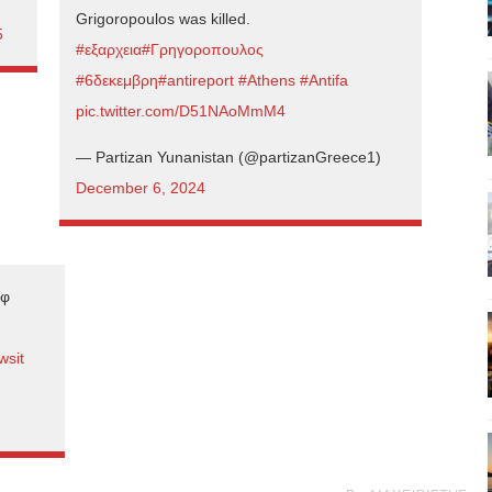
Grigoropoulos was killed.
5
#εξαρχεια
#Γρηγοροπουλος
#6δεκεμβρη
#antireport
#Athens
#Antifa
pic.twitter.com/D51NAoMmM4
— Partizan Yunanistan (@partizanGreece1)
December 6, 2024
οφ
wsit