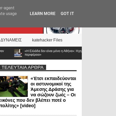
er-agent
rate usage
LEARN MORE
GOT IT
 ΔΥΝΑΜΕΙΣ
katehacker Files
νο η Αθήνα»: Ηχηρό μήνυμα από τα Ιωάννινα – «66 από τους 168 πεσόντες αστυνο
ΤΕΛΕΥΤΑΙΑ ΑΡΘΡΑ
«Έτσι εκπαιδεύονται
οι αστυνομικοί της
Άμεσης Δράσης για
να σώζουν ζωές – Οι
εικόνες που δεν βλέπει ποτέ ο
πολίτης» [video]