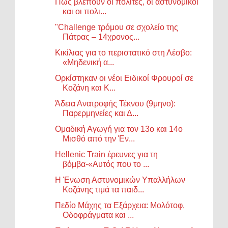
Πώς βλέπουν οι πολίτες, οι αστυνομικοί
και οι πολι...
"Challenge τρόμου σε σχολείο της
Πάτρας – 14χρονος...
Κικίλιας για το περιστατικό στη Λέσβο:
«Μηδενική α...
Ορκίστηκαν οι νέοι Ειδικοί Φρουροί σε
Κοζάνη και Κ...
Άδεια Ανατροφής Τέκνου (9μηνο):
Παρερμηνείες και Δ...
Ομαδική Αγωγή για τον 13ο και 14ο
Μισθό από την Έν...
Hellenic Train έρευνες για τη
βόμβα-«Αυτός που το ...
Η Ένωση Αστυνομικών Υπαλλήλων
Κοζάνης τιμά τα παιδ...
Πεδίο Μάχης τα Εξάρχεια: Μολότοφ,
Οδοφράγματα και ...