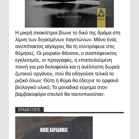
Η μικρή σκακίστρια βίωνε το δικό της δράμα στη
λίμνη των διχασμένων παγετώνων. Μόνο ένας
ανυπότακτος αίγαγρος θα τη συντρόφευε στις
θύμησες. Οι μοιραίοι θάνατοι, ο αναπόφευκτος
εγκλεισμός, οι προγραφές, η επαπειλούμενη
ποινή για μια δολοφονία και η ανέλπιστη δωρεά
ζωτικού οργάνου, πού θα οδηγούσε τελικά το
ριζικό όλων; Θύτη ή θύμα θα έδειχνε το ορφανό
βιολογικό υλικό; Το μοναδικό εύρημα στον
βαμβακοφόρο στειλεό θα ταυτοποιούταν;
ΕΝΔΕΙΞΕΙΣ