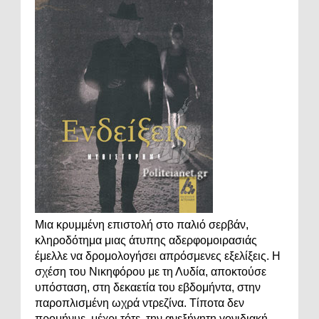
Μια κρυμμένη επιστολή στο παλιό σερβάν,
κληροδότημα μιας άτυπης αδερφομοιρασιάς
έμελλε να δρομολογήσει απρόσμενες εξελίξεις. Η
σχέση του Νικηφόρου με τη Λυδία, αποκτούσε
υπόσταση, στη δεκαετία του εβδομήντα, στην
παροπλισμένη ωχρά ντρεζίνα. Τίποτα δεν
προμήνυε, μέχρι τότε, την ανεξήγητη γονιδιακή