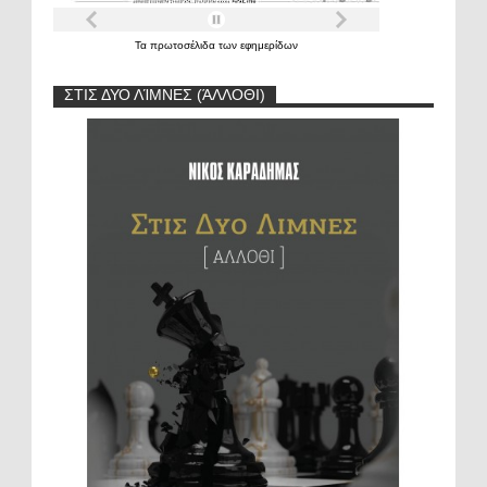
Τα
πρωτοσέλιδα
των
εφημερίδων
ΣΤΙΣ ΔΥΟ ΛΊΜΝΕΣ (ΆΛΛΟΘΙ)