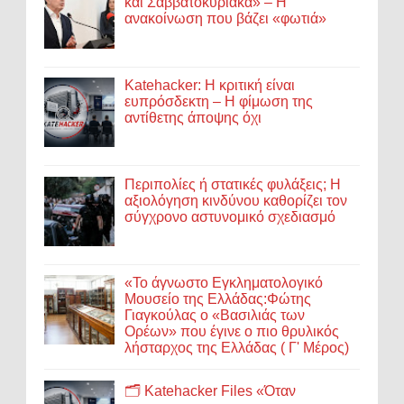
και Σαββατοκύριακα» – Η
ανακοίνωση που βάζει «φωτιά»
Katehacker: Η κριτική είναι
ευπρόσδεκτη – Η φίμωση της
αντίθετης άποψης όχι
Περιπολίες ή στατικές φυλάξεις; Η
αξιολόγηση κινδύνου καθορίζει τον
σύγχρονο αστυνομικό σχεδιασμό
«Το άγνωστο Εγκληματολογικό
Μουσείο της Ελλάδας:Φώτης
Γιαγκούλας ο «Βασιλιάς των
Ορέων» που έγινε ο πιο θρυλικός
λήσταρχος της Ελλάδας ( Γ' Μέρος)
🗂️ Katehacker Files «Όταν