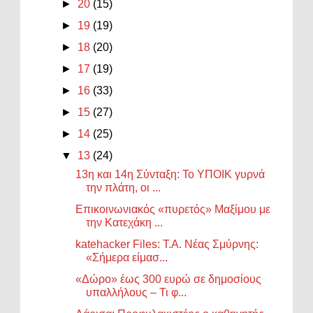
►
20
(15)
►
19
(19)
►
18
(20)
►
17
(19)
►
16
(33)
►
15
(27)
►
14
(25)
▼
13
(24)
13η και 14η Σύνταξη: Το ΥΠΟΙΚ γυρνά
την πλάτη, οι ...
Επικοινωνιακός «πυρετός» Μαξίμου με
την Κατεχάκη ...
katehacker Files: Τ.Α. Νέας Σμύρνης:
«Σήμερα είμασ...
«Δώρο» έως 300 ευρώ σε δημοσίους
υπαλλήλους – Τι φ...