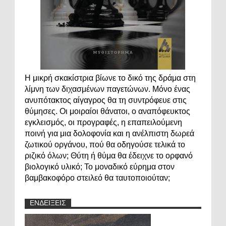
Η μικρή σκακίστρια βίωνε το δικό της δράμα στη
λίμνη των διχασμένων παγετώνων. Μόνο ένας
ανυπότακτος αίγαγρος θα τη συντρόφευε στις
θύμησες. Οι μοιραίοι θάνατοι, ο αναπόφευκτος
εγκλεισμός, οι προγραφές, η επαπειλούμενη
ποινή για μια δολοφονία και η ανέλπιστη δωρεά
ζωτικού οργάνου, πού θα οδηγούσε τελικά το
ριζικό όλων; Θύτη ή θύμα θα έδειχνε το ορφανό
βιολογικό υλικό; Το μοναδικό εύρημα στον
βαμβακοφόρο στειλεό θα ταυτοποιούταν;
ΕΝΔΕΙΞΕΙΣ