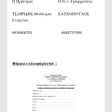
Ο Πρόεδρος Ο Γεν. Γραμματέας
ΤΣΑΪΡΙΔΗΣ Θεόδωρος ΧΑΤΖΟΠΟΥΛΟΣ
Γεώργιος
6936800701 6948753589
Φόρμα ενδιαφέροντος :