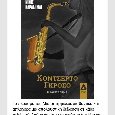
Το πέρασμα του Μισισιπή φίλευε αισθαντικά και
απλόχερα μια απολαυστική διέλευση σε κάθε
ταξιδευτή. Ακόμα και όταν τα τεράστια αμφίβια και