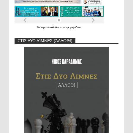
Τα
πρωτοσέλιδα
των
εφημερίδων
ΣΤΙΣ ΔΥΟ ΛΊΜΝΕΣ (ΆΛΛΟΘΙ)