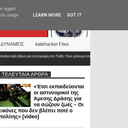
er-agent
rate usage
LEARN MORE
GOT IT
 ΔΥΝΑΜΕΙΣ
katehacker Files
στο Tufts: Ποιο μήνυμα στέλνει η ΕΛ.ΑΣ. σε ένα από τα κορυφαία πανεπιστήμια του
ΤΕΛΕΥΤΑΙΑ ΑΡΘΡΑ
«Έτσι εκπαιδεύονται
οι αστυνομικοί της
Άμεσης Δράσης για
να σώζουν ζωές – Οι
εικόνες που δεν βλέπει ποτέ ο
πολίτης» [video]