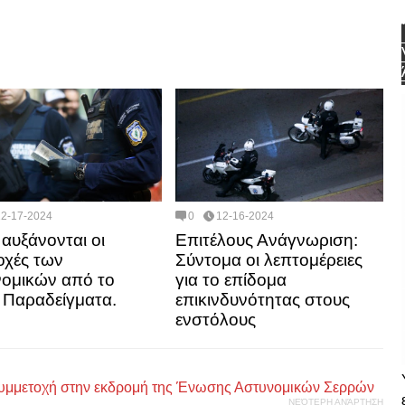
12-17-2024
0
12-16-2024
αυξάνονται οι
Επιτέλους Ανάγνωριση:
χές των
Σύντομα οι λεπτομέρειες
ομικών από το
για το επίδομα
 Παραδείγματα.
επικινδυνότητας στους
ενστόλους
 συμμετοχή στην εκδρομή της Ένωσης Αστυνομικών Σερρών
ΝΕΌΤΕΡΗ ΑΝΆΡΤΗΣΗ