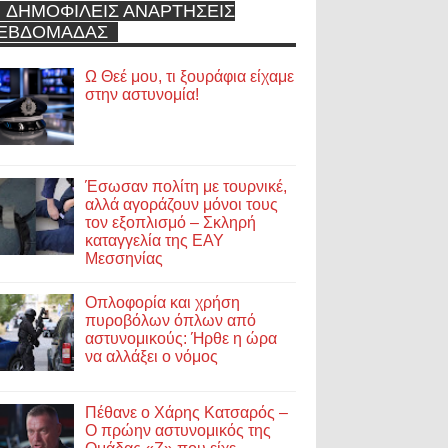
ΔΗΜΟΦΙΛΕΙΣ ΑΝΑΡΤΗΣΕΙΣ
ΕΒΔΟΜΑΔΑΣ
Ω Θεέ μου, τι ξουράφια είχαμε
στην αστυνομία!
Έσωσαν πολίτη με τουρνικέ,
αλλά αγοράζουν μόνοι τους
τον εξοπλισμό – Σκληρή
καταγγελία της ΕΑΥ
Μεσσηνίας
Οπλοφορία και χρήση
πυροβόλων όπλων από
αστυνομικούς: Ήρθε η ώρα
να αλλάξει ο νόμος
Πέθανε ο Χάρης Κατσαρός –
Ο πρώην αστυνομικός της