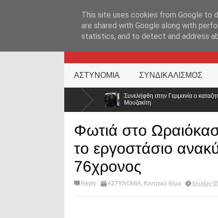
ΑΡΧΙΚΉ ΣΕΛΊΔΑ
ΕΛΛΑΔΑ
ΕΠΙΚΑΙΡΟΤΗΤΑ
ΕΠΙΚΟΙΝΩΝ
This site uses cookies from Google to de
are shared with Google along with perfo
statistics, and to detect and address a
KATEHACKER
ΑΣΤΥΝΟΜΙΑ
ΣΥΝΔΙΚΑΛΙΣΜΟΣ
Συνελήφθη στην Γερμανία ο καταζητούμενος για τις δολοφονίες Σκ
Μουζακίτη
Φωτιά στο Ωραιόκασ
το εργοστάσιο ανακ
76χρονος
Reply
ΑΣΤΥΝΟΜΙΑ
,
Κεντρικό θέμα
Ιουλίου 0