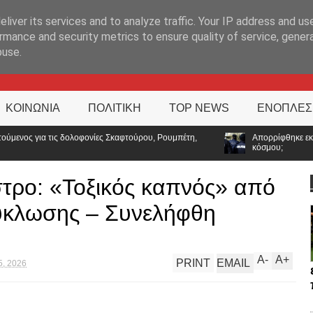
ΊΑ
liver its services and to analyze traffic. Your IP address and us
rmance and security metrics to ensure quality of service, gene
buse.
ΚΟΙΝΩΝΙΑ
ΠΟΛΙΤΙΚΗ
TOP NEWS
ΕΝΟΠΛΕΣ
αφτούρου, Ρουμπέτη,
Απορρίφθηκε εκπαιδευτική άδεια για υποτροφία 
κόσμου;
τρο: «Τοξικός καπνός» από
ύκλωσης – Συνελήφθη
A
-
A
+
PRINT
EMAIL
5, 2026